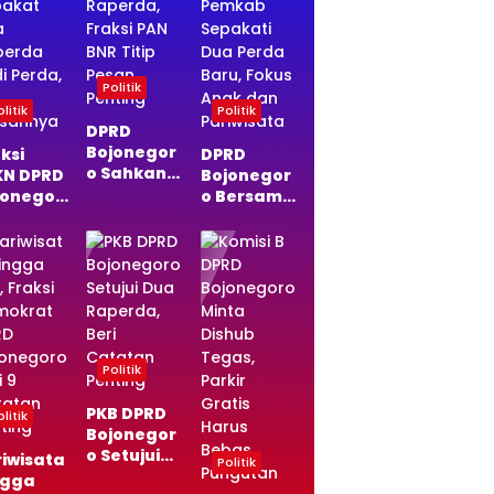
Politik
litik
Politik
DPRD
Bojonegor
ksi
DPRD
o Sahkan
KN DPRD
Bojonegor
Dua
jonegor
o Bersama
Raperda,
Sepakat
Pemkab
Fraksi PAN
a
Sepakati
BNR Titip
perda
Dua Perda
Pesan
di
Baru,
Penting
da, Ini
Fokus
asannya
Anak dan
Pariwisata
Politik
PKB DPRD
litik
Bojonegor
o Setujui
riwisata
Politik
Dua
ngga