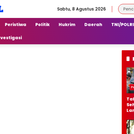
Sabtu, 8 Agustus 2026
Peristiwa
Politik
Hukrim
Daerah
TNI/POLRI
nvestigasi
P
Ta
Seh
La
Ber
Jal
Al