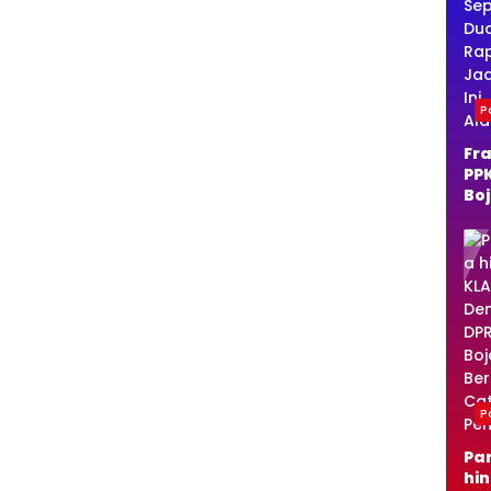
Po
Fra
PP
Bo
o 
Du
Ra
Ja
Per
Al
Po
Pa
hi