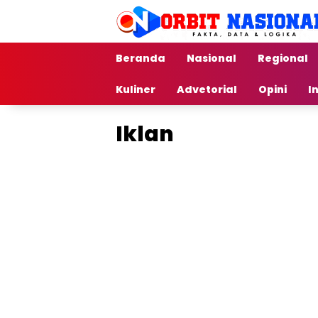
Langsung
ke
konten
Beranda
Nasional
Regional
Kuliner
Advetorial
Opini
I
Iklan