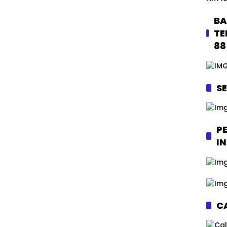
BA
TE
88
S
P
I
CA