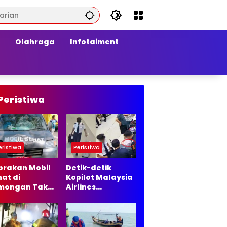
Olahraga
Infotaiment
Peristiwa
eristiwa
Peristiwa
brakan Mobil
Detik-detik
at di
Kopilot Malaysia
mongan Tak
Airlines
lanjut ke
Diamankan di
ur Hukum, Ini
Bandara Soetta,
asannya
70 Ribu Butir
Ekstasi Disita