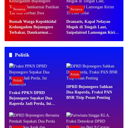
Peristiwa
Peristiwa
Rumah Warga Kepohkidul
Dramatis, Kapal Nelayan
Kedungadem Bojonegoro
Mogok di Tengah Laut,
Terbakar, Damkarmat
Satpolairud Lamongan Kirim
Pastikan Tak Ada Korban
35 Liter Solar
Jiwa
Politik
Politik
Politik
DPRD Bojonegoro Sahkan
Dua Raperda, Fraksi PAN
Fraksi PPKN DPRD
BNR Titip Pesan Penting
Bojonegoro Sepakat Dua
Raperda Jadi Perda, Ini
Alasannya