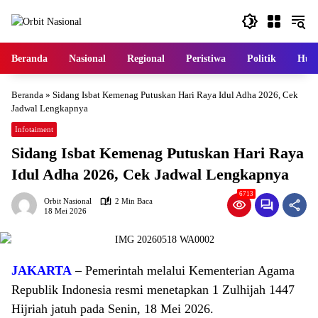
Langsung
ke
konten
Beranda
Nasional
Regional
Peristiwa
Politik
Huk
Beranda
»
Sidang Isbat Kemenag Putuskan Hari Raya Idul Adha 2026, Cek
Jadwal Lengkapnya
Infotaiment
Sidang Isbat Kemenag Putuskan Hari Raya
Idul Adha 2026, Cek Jadwal Lengkapnya
6713
Orbit Nasional
2 Min Baca
18 Mei 2026
JAKARTA
– Pemerintah melalui Kementerian Agama
Republik Indonesia resmi menetapkan 1 Zulhijah 1447
Hijriah jatuh pada Senin, 18 Mei 2026.