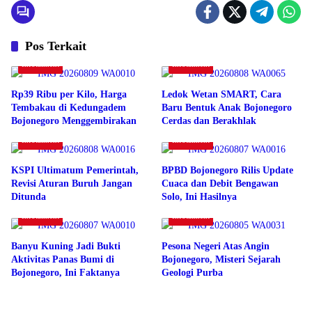
Pos Terkait
Infotaiment
Infotaiment
Rp39 Ribu per Kilo, Harga
Ledok Wetan SMART, Cara
Tembakau di Kedungadem
Baru Bentuk Anak Bojonegoro
Bojonegoro Menggembirakan
Cerdas dan Berakhlak
Infotaiment
Infotaiment
KSPI Ultimatum Pemerintah,
BPBD Bojonegoro Rilis Update
Revisi Aturan Buruh Jangan
Cuaca dan Debit Bengawan
Ditunda
Solo, Ini Hasilnya
Infotaiment
Infotaiment
Banyu Kuning Jadi Bukti
Pesona Negeri Atas Angin
Aktivitas Panas Bumi di
Bojonegoro, Misteri Sejarah
Bojonegoro, Ini Faktanya
Geologi Purba