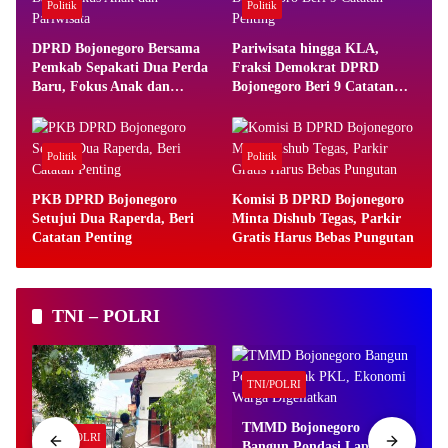
Politik
Politik
DPRD Bojonegoro Bersama
Pariwisata hingga KLA,
Pemkab Sepakati Dua Perda
Fraksi Demokrat DPRD
Baru, Fokus Anak dan
Bojonegoro Beri 9 Catatan
Pariwisata
Penting
Politik
Politik
PKB DPRD Bojonegoro
Komisi B DPRD Bojonegoro
Setujui Dua Raperda, Beri
Minta Dishub Tegas, Parkir
Catatan Penting
Gratis Harus Bebas Pungutan
TNI – POLRI
TNI/POLRI
TMMD Bojonegoro
TNI/POLRI
Bangun Pondasi Lapak