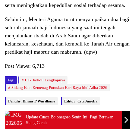
serta meningkatkan kepedulian sosial terhadap sesama.
Selain itu, Menteri Agama turut menyampaikan doa bagi
seluruh jamaah haji Indonesia yang saat ini tengah
menjalankan ibadah di Arab Saudi agar diberikan
kelancaran, kesehatan, dan kembali ke Tanah Air dengan
predikat haji mabrur dan mabrurah. (dpw)
Post Views:
6,713
Tag:
Cek Jadwal Lengkapnya
Sidang Isbat Kemenag Putuskan Hari Raya Idul Adha 2026
Penulis: Dimas P Wardhana
Editor: Cita Amelia
Update Cuaca Bojonegoro Senin Ini, Pagi Berawan
Siang Cerah