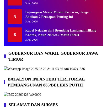
Kades
3 Juli 2026
Bojonegoro Masuk Musim Kemarau, Jangan
5
Abaikan 7 Persiapan Penting Ini
3 Juli 2026
Kapal Nelayan dari Brondong Lamongan Hilang
6
Kontak, Nasib 20 Awak Masih Dicari
2 Juli 2026
GUBERNUR DAN WAKIL GUBERNUR JAWA
TIMUR
BATALYON INFANTERI TERITORIAL
PEMBANGUNAN 885/BELIBIS PUTIH
SELAMAT DAN SUKSES