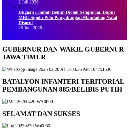
2 Juli 2026
6
Dugaan Limbah Belum Diolah Sempurna, Dapur
MBG Sipolu-Polu Panyabungan Mandailing Natal
Disorot
25 Juni 2026
GUBERNUR DAN WAKIL GUBERNUR
JAWA TIMUR
BATALYON INFANTERI TERITORIAL
PEMBANGUNAN 885/BELIBIS PUTIH
SELAMAT DAN SUKSES