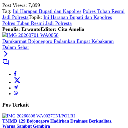
Post Views:
7,899
Tag:
Ini Harapan Bupati dan Kapolres
Polres Tuban Resmi
Jadi Polresta
Topik:
Ini Harapan Bupati dan Kapolres
Polres Tuban Resmi Jadi Polresta
Penulis: Erwanto
Editor: Cita Amelia
Damkarmat Bojonegoro Padamkan Empat Kebakaran
Dalam Sehar
Pos Terkait
TNI/POLRI
TMMD 129 Bojonegoro Hadirkan Drainase Berkualitas,
Warga Sambut Gembira