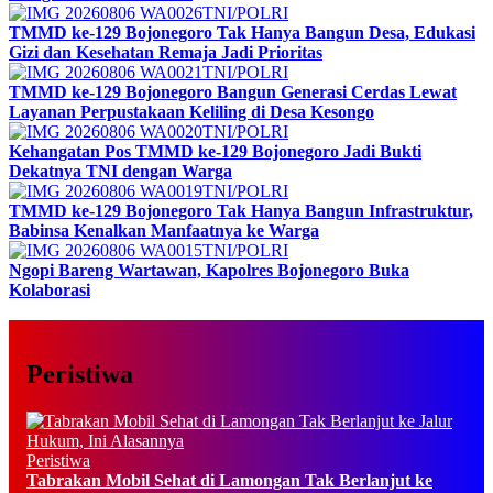
TNI/POLRI
TMMD ke-129 Bojonegoro Tak Hanya Bangun Desa, Edukasi
Gizi dan Kesehatan Remaja Jadi Prioritas
TNI/POLRI
TMMD ke-129 Bojonegoro Bangun Generasi Cerdas Lewat
Layanan Perpustakaan Keliling di Desa Kesongo
TNI/POLRI
Kehangatan Pos TMMD ke-129 Bojonegoro Jadi Bukti
Dekatnya TNI dengan Warga
TNI/POLRI
TMMD ke-129 Bojonegoro Tak Hanya Bangun Infrastruktur,
Babinsa Kenalkan Manfaatnya ke Warga
TNI/POLRI
Ngopi Bareng Wartawan, Kapolres Bojonegoro Buka
Kolaborasi
Peristiwa
Peristiwa
Tabrakan Mobil Sehat di Lamongan Tak Berlanjut ke