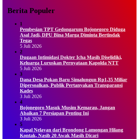
Berita Populer
1
Pembesian TPT Gedongarum Bojonegoro Diduga
Asal Jadi, DPU Bina Marga Diminta Bertindak
Tegas
5 Juli 2026
2
Dugaan Intimidasi Dokter Icha Masih Diselidiki,
Keluarga Luruskan Pernyataan Kapolda NTT
5 Juli 2026
3
Dana Desa Pokan Baru Simalungun Rp1,35 Miliar
Dipersoalkan, Publik Pertanyakan Transparansi
Kades
3 Juli 2026
4
Bojonegoro Masuk Musim Kemarau, Jangan
Abaikan 7 Persiapan Penting Ini
3 Juli 2026
5
Kapal Nelayan dari Brondong Lamongan Hilang
Kontak, Nasib 20 Awak Masih Dicari