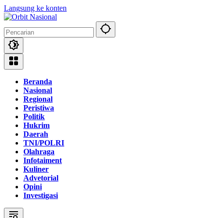
Langsung ke konten
Beranda
Nasional
Regional
Peristiwa
Politik
Hukrim
Daerah
TNI/POLRI
Olahraga
Infotaiment
Kuliner
Advetorial
Opini
Investigasi