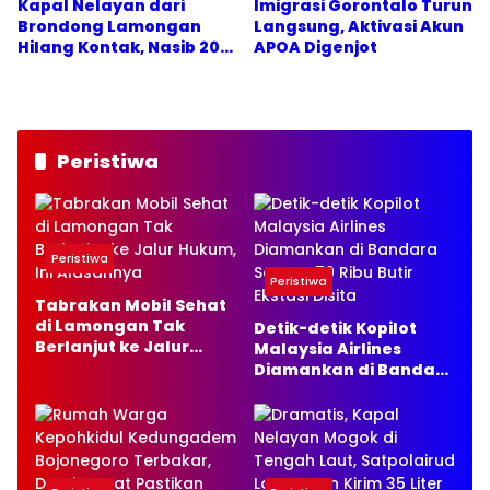
Kapal Nelayan dari
Imigrasi Gorontalo Turun
Brondong Lamongan
Langsung, Aktivasi Akun
Hilang Kontak, Nasib 20
APOA Digenjot
Awak Masih Dicari
Peristiwa
Peristiwa
Peristiwa
Tabrakan Mobil Sehat
di Lamongan Tak
Detik-detik Kopilot
Berlanjut ke Jalur
Malaysia Airlines
Hukum, Ini Alasannya
Diamankan di Bandara
Soetta, 70 Ribu Butir
Ekstasi Disita