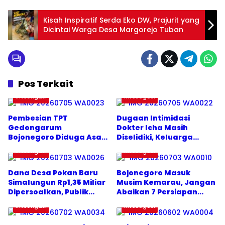
Kisah Inspiratif Serda Eko DW, Prajurit yang
Dicintai Warga Desa Margorejo Tuban
Pos Terkait
Investigasi
Investigasi
Pembesian TPT
Dugaan Intimidasi
Gedongarum
Dokter Icha Masih
Bojonegoro Diduga Asal
Diselidiki, Keluarga
Jadi, DPU Bina Marga
Luruskan Pernyataan
Investigasi
Investigasi
Diminta Bertindak Tegas
Kapolda NTT
Dana Desa Pokan Baru
Bojonegoro Masuk
Simalungun Rp1,35 Miliar
Musim Kemarau, Jangan
Dipersoalkan, Publik
Abaikan 7 Persiapan
Pertanyakan
Penting Ini
Investigasi
Investigasi
Transparansi Kades