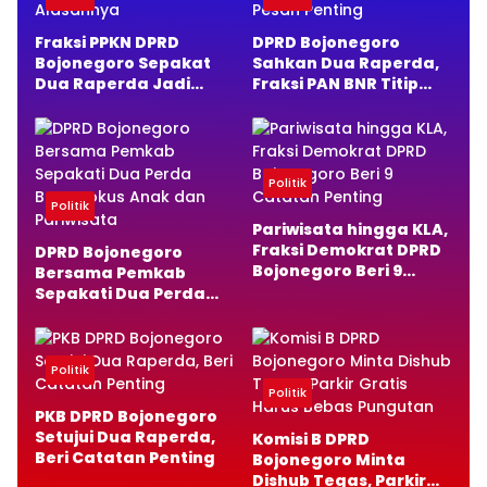
Fraksi PPKN DPRD
DPRD Bojonegoro
Bojonegoro Sepakat
Sahkan Dua Raperda,
Dua Raperda Jadi
Fraksi PAN BNR Titip
Perda, Ini Alasannya
Pesan Penting
Politik
Politik
Pariwisata hingga KLA,
Fraksi Demokrat DPRD
DPRD Bojonegoro
Bojonegoro Beri 9
Bersama Pemkab
Catatan Penting
Sepakati Dua Perda
Baru, Fokus Anak dan
Pariwisata
Politik
Politik
PKB DPRD Bojonegoro
Setujui Dua Raperda,
Komisi B DPRD
Beri Catatan Penting
Bojonegoro Minta
Dishub Tegas, Parkir