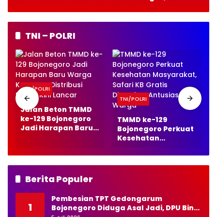
Gratis Harus Bebas
Pungutan
TNI – POLRI
TNI/POLRI
TNI/POLRI
Jalan Beton TMMD
ke-129 Bojonegoro
TMMD ke-129
Jadi Harapan Baru
Bojonegoro Perkuat
Warga Kesongo,
Kesehatan
Distribusi Panen Kini
Masyarakat, Safari
Lancar
KB Gratis Disambut
Antusias Warga
Berita Populer
Pembesian TPT Gedongarum
1
Bojonegoro Diduga Asal Jadi, DPU Bina
Marga Diminta Bertindak Tegas