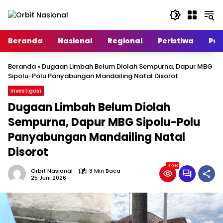
Langsung
ke
konten
Beranda
Nasional
Regional
Peristiwa
Poli
Beranda
»
Dugaan Limbah Belum Diolah Sempurna, Dapur MBG
Sipolu-Polu Panyabungan Mandailing Natal Disorot
Investigasi
Dugaan Limbah Belum Diolah
Sempurna, Dapur MBG Sipolu-Polu
Panyabungan Mandailing Natal
Disorot
9136
Orbit Nasional
3 Min Baca
25 Juni 2026