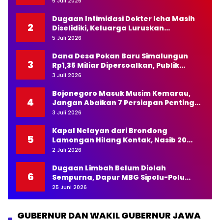
5 Juli 2026
Dugaan Intimidasi Dokter Icha Masih
2
Diselidiki, Keluarga Luruskan
Pernyataan Kapolda NTT
5 Juli 2026
Dana Desa Pokan Baru Simalungun
3
Rp1,35 Miliar Dipersoalkan, Publik
Pertanyakan Transparansi Kades
3 Juli 2026
Bojonegoro Masuk Musim Kemarau,
4
Jangan Abaikan 7 Persiapan Penting
Ini
3 Juli 2026
Kapal Nelayan dari Brondong
5
Lamongan Hilang Kontak, Nasib 20
Awak Masih Dicari
2 Juli 2026
Dugaan Limbah Belum Diolah
6
Sempurna, Dapur MBG Sipolu-Polu
Panyabungan Mandailing Natal
25 Juni 2026
Disorot
GUBERNUR DAN WAKIL GUBERNUR JAWA