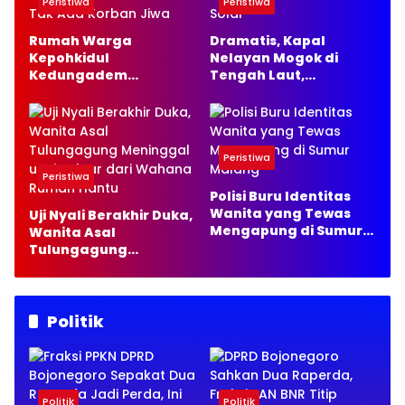
Peristiwa
Peristiwa
Rumah Warga
Dramatis, Kapal
Kepohkidul
Nelayan Mogok di
Kedungadem
Tengah Laut,
Bojonegoro Terbakar,
Satpolairud Lamongan
Damkarmat Pastikan
Kirim 35 Liter Solar
Tak Ada Korban Jiwa
Peristiwa
Peristiwa
Polisi Buru Identitas
Wanita yang Tewas
Uji Nyali Berakhir Duka,
Mengapung di Sumur
Wanita Asal
Malang
Tulungagung
Meninggal usai Keluar
dari Wahana Rumah
Hantu
Politik
Politik
Politik