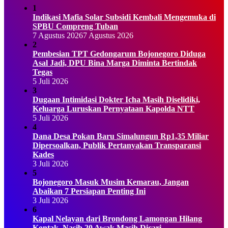
1
Indikasi Mafia Solar Subsidi Kembali Mengemuka di
SPBU Compreng Tuban
7 Agustus 2026
7 Agustus 2026
2
Pembesian TPT Gedongarum Bojonegoro Diduga
Asal Jadi, DPU Bina Marga Diminta Bertindak
Tegas
5 Juli 2026
3
Dugaan Intimidasi Dokter Icha Masih Diselidiki,
Keluarga Luruskan Pernyataan Kapolda NTT
5 Juli 2026
4
Dana Desa Pokan Baru Simalungun Rp1,35 Miliar
Dipersoalkan, Publik Pertanyakan Transparansi
Kades
3 Juli 2026
5
Bojonegoro Masuk Musim Kemarau, Jangan
Abaikan 7 Persiapan Penting Ini
3 Juli 2026
6
Kapal Nelayan dari Brondong Lamongan Hilang
Kontak, Nasib 20 Awak Masih Dicari