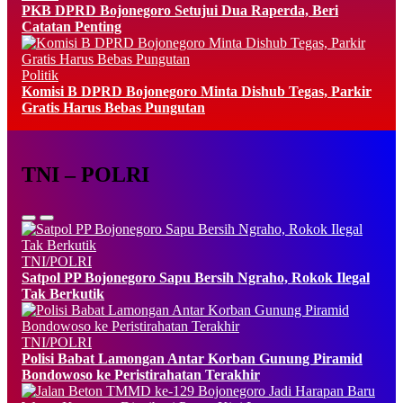
PKB DPRD Bojonegoro Setujui Dua Raperda, Beri
Catatan Penting
Politik
Komisi B DPRD Bojonegoro Minta Dishub Tegas, Parkir
Gratis Harus Bebas Pungutan
TNI – POLRI
TNI/POLRI
Satpol PP Bojonegoro Sapu Bersih Ngraho, Rokok Ilegal
Tak Berkutik
TNI/POLRI
Polisi Babat Lamongan Antar Korban Gunung Piramid
Bondowoso ke Peristirahatan Terakhir