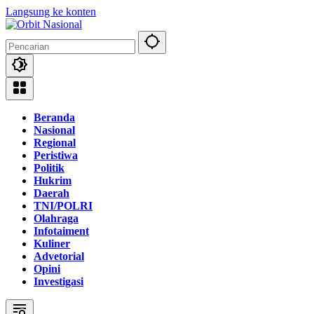
Langsung ke konten
Beranda
Nasional
Regional
Peristiwa
Politik
Hukrim
Daerah
TNI/POLRI
Olahraga
Infotaiment
Kuliner
Advetorial
Opini
Investigasi