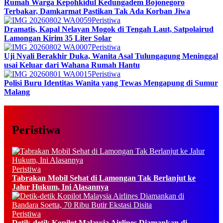
Rumah Warga Kepohkidul Kedungadem Bojonegoro
Terbakar, Damkarmat Pastikan Tak Ada Korban Jiwa
Peristiwa
Dramatis, Kapal Nelayan Mogok di Tengah Laut, Satpolairud
Lamongan Kirim 35 Liter Solar
Peristiwa
Uji Nyali Berakhir Duka, Wanita Asal Tulungagung Meninggal
usai Keluar dari Wahana Rumah Hantu
Peristiwa
Polisi Buru Identitas Wanita yang Tewas Mengapung di Sumur
Malang
Peristiwa
Peristiwa
Tabrakan Mobil Sehat di Lamongan Tak Berlanjut ke
Jalur Hukum, Ini Alasannya
Peristiwa
Detik-detik Kopilot Malaysia Airlines Diamankan di