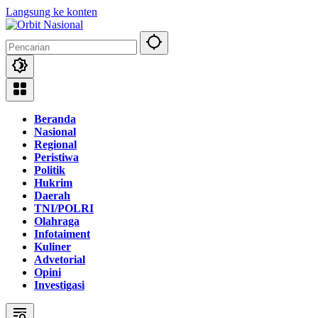
Langsung ke konten
Beranda
Nasional
Regional
Peristiwa
Politik
Hukrim
Daerah
TNI/POLRI
Olahraga
Infotaiment
Kuliner
Advetorial
Opini
Investigasi