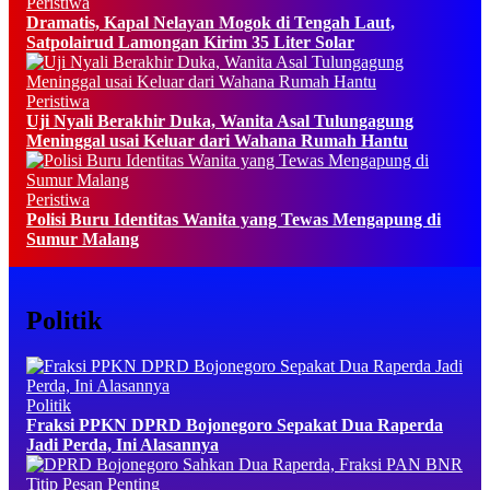
Peristiwa
Dramatis, Kapal Nelayan Mogok di Tengah Laut,
Satpolairud Lamongan Kirim 35 Liter Solar
Peristiwa
Uji Nyali Berakhir Duka, Wanita Asal Tulungagung
Meninggal usai Keluar dari Wahana Rumah Hantu
Peristiwa
Polisi Buru Identitas Wanita yang Tewas Mengapung di
Sumur Malang
Politik
Politik
Fraksi PPKN DPRD Bojonegoro Sepakat Dua Raperda
Jadi Perda, Ini Alasannya