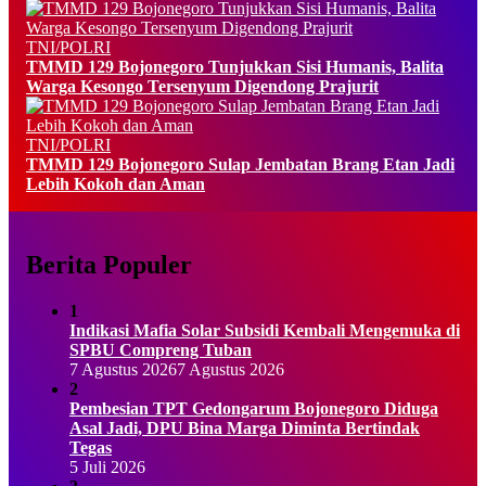
TNI/POLRI
TMMD 129 Bojonegoro Tunjukkan Sisi Humanis, Balita
Warga Kesongo Tersenyum Digendong Prajurit
TNI/POLRI
TMMD 129 Bojonegoro Sulap Jembatan Brang Etan Jadi
Lebih Kokoh dan Aman
Berita Populer
1
Indikasi Mafia Solar Subsidi Kembali Mengemuka di
SPBU Compreng Tuban
7 Agustus 2026
7 Agustus 2026
2
Pembesian TPT Gedongarum Bojonegoro Diduga
Asal Jadi, DPU Bina Marga Diminta Bertindak
Tegas
5 Juli 2026