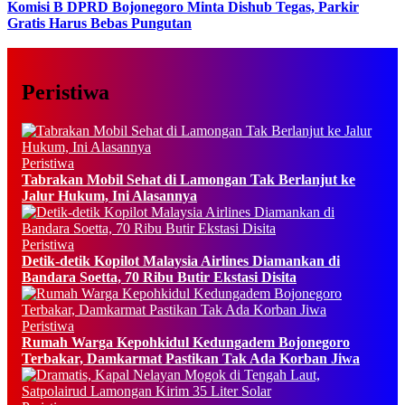
Komisi B DPRD Bojonegoro Minta Dishub Tegas, Parkir
Gratis Harus Bebas Pungutan
Peristiwa
Peristiwa
Tabrakan Mobil Sehat di Lamongan Tak Berlanjut ke
Jalur Hukum, Ini Alasannya
Peristiwa
Detik-detik Kopilot Malaysia Airlines Diamankan di
Bandara Soetta, 70 Ribu Butir Ekstasi Disita
Peristiwa
Rumah Warga Kepohkidul Kedungadem Bojonegoro
Terbakar, Damkarmat Pastikan Tak Ada Korban Jiwa