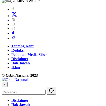
Tentang Kami
Redaksi
Pedoman Media Siber
Disclaimer
Hak Jawab
Iklan
© Orbit Nasional 2023
×
Disclaimer
Hak Jawab