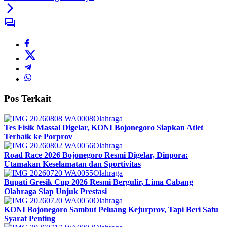
Pos Terkait
Olahraga
Tes Fisik Massal Digelar, KONI Bojonegoro Siapkan Atlet
Terbaik ke Porprov
Olahraga
Road Race 2026 Bojonegoro Resmi Digelar, Dinpora:
Utamakan Keselamatan dan Sportivitas
Olahraga
Bupati Gresik Cup 2026 Resmi Bergulir, Lima Cabang
Olahraga Siap Unjuk Prestasi
Olahraga
KONI Bojonegoro Sambut Peluang Kejurprov, Tapi Beri Satu
Syarat Penting