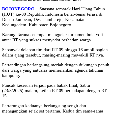
BOJONEGORO
– Suasana semarak Hari Ulang Tahun
(HUT) ke-80 Republik Indonesia benar-benar terasa di
Dusun Jambean, Desa Jamberejo, Kecamatan
Kedungadem, Kabupaten Bojonegoro.
Karang Taruna setempat menggelar turnamen bola voli
antar RT yang sukses menyedot perhatian warga.
Sebanyak delapan tim dari RT 09 hingga 16 ambil bagian
dalam ajang tersebut, masing-masing mewakili RT nya.
Pertandingan berlangsung meriah dengan dukungan penuh
dari warga yang antusias memeriahkan agenda tahunan
kampung.
Puncak keseruan terjadi pada babak final, Sabtu
(23/8/2025) malam, ketika RT 09 berhadapan dengan RT
15.
Pertarungan keduanya berlangsung sengit dan
menegangkan sejak set pertama. Kedua tim sama-sama