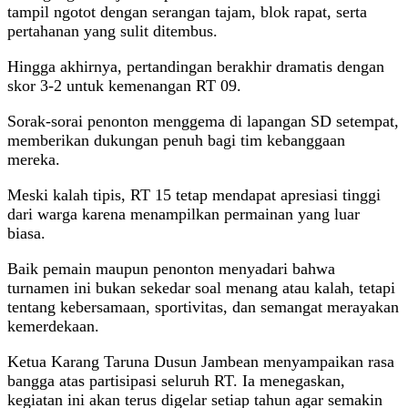
tampil ngotot dengan serangan tajam, blok rapat, serta
pertahanan yang sulit ditembus.
Hingga akhirnya, pertandingan berakhir dramatis dengan
skor 3-2 untuk kemenangan RT 09.
Sorak-sorai penonton menggema di lapangan SD setempat,
memberikan dukungan penuh bagi tim kebanggaan
mereka.
Meski kalah tipis, RT 15 tetap mendapat apresiasi tinggi
dari warga karena menampilkan permainan yang luar
biasa.
Baik pemain maupun penonton menyadari bahwa
turnamen ini bukan sekedar soal menang atau kalah, tetapi
tentang kebersamaan, sportivitas, dan semangat merayakan
kemerdekaan.
Ketua Karang Taruna Dusun Jambean menyampaikan rasa
bangga atas partisipasi seluruh RT. Ia menegaskan,
kegiatan ini akan terus digelar setiap tahun agar semakin