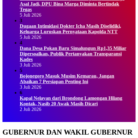
Asal Jadi, DPU Bina Marga Diminta Bertindak
Tegas
5 Juli 2026
3
Dugaan Intimidasi Dokter Icha Masih Diselidiki,
Keluarga Luruskan Pernyataan Kapolda NTT
5 Juli 2026
4
Dana Desa Pokan Baru Simalungun Rp1,35 Miliar
Dipersoalkan, Publik Pertanyakan Transparansi
Kades
3 Juli 2026
5
Bojonegoro Masuk Musim Kemarau, Jangan
Abaikan 7 Persiapan Penting Ini
3 Juli 2026
6
Kapal Nelayan dari Brondong Lamongan Hilang
Kontak, Nasib 20 Awak Masih Dicari
2 Juli 2026
GUBERNUR DAN WAKIL GUBERNUR