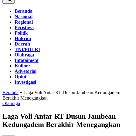
Beranda
Nasional
Regional
Peristiwa
Politik
Hukrim
Daerah
TNI/POLRI
Olahraga
Infotaiment
Kuliner
Advetorial
Opini
Investigasi
Beranda
»
Laga Voli Antar RT Dusun Jambean Kedungadem
Berakhir Menegangkan
Olahraga
Laga Voli Antar RT Dusun Jambean
Kedungadem Berakhir Menegangkan