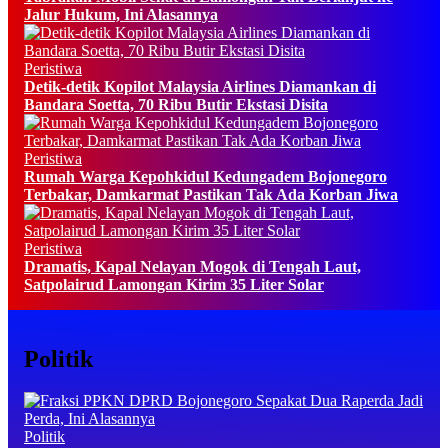
Jalur Hukum, Ini Alasannya
Peristiwa
Detik-detik Kopilot Malaysia Airlines Diamankan di
Bandara Soetta, 70 Ribu Butir Ekstasi Disita
Peristiwa
Rumah Warga Kepohkidul Kedungadem Bojonegoro
Terbakar, Damkarmat Pastikan Tak Ada Korban Jiwa
Peristiwa
Dramatis, Kapal Nelayan Mogok di Tengah Laut,
Satpolairud Lamongan Kirim 35 Liter Solar
Politik
Politik