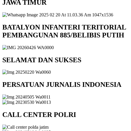
JAWA TIMUR
BATALYON INFANTERI TERITORIAL
PEMBANGUNAN 885/BELIBIS PUTIH
SELAMAT DAN SUKSES
PERSATUAN JURNALIS INDONESIA
CALL CENTER POLRI