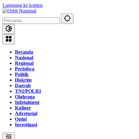
Langsung ke konten
Beranda
Nasional
Regional
Peristiwa
Politik
Hukrim
Daerah
TNI/POLRI
Olahraga
Infotaiment
Kuliner
Advetorial
Opini
Investigasi