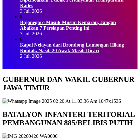
Kades
3 Juli 2026
5
Bojonegoro Masuk Musim Kemarau, Jangan
Abaikan 7 Persiapan Penting Ini
3 Juli 2026
6
Kapal Nelayan dari Brondong Lamongan Hilang
Kontak, Nasib 20 Awak Masih Dicari
2 Juli 2026
GUBERNUR DAN WAKIL GUBERNUR
JAWA TIMUR
BATALYON INFANTERI TERITORIAL
PEMBANGUNAN 885/BELIBIS PUTIH