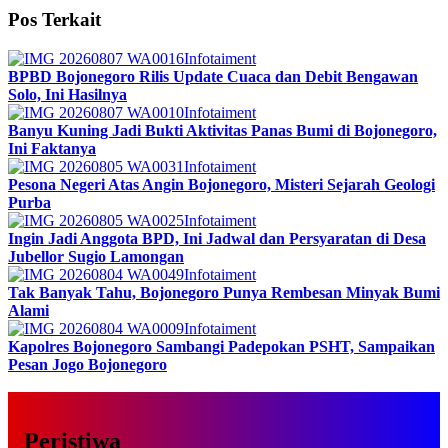
Pos Terkait
Infotaiment
BPBD Bojonegoro Rilis Update Cuaca dan Debit Bengawan
Solo, Ini Hasilnya
Infotaiment
Banyu Kuning Jadi Bukti Aktivitas Panas Bumi di Bojonegoro,
Ini Faktanya
Infotaiment
Pesona Negeri Atas Angin Bojonegoro, Misteri Sejarah Geologi
Purba
Infotaiment
Ingin Jadi Anggota BPD, Ini Jadwal dan Persyaratan di Desa
Jubellor Sugio Lamongan
Infotaiment
Tak Banyak Tahu, Bojonegoro Punya Rembesan Minyak Bumi
Alami
Infotaiment
Kapolres Bojonegoro Sambangi Padepokan PSHT, Sampaikan
Pesan Jogo Bojonegoro
Peristiwa