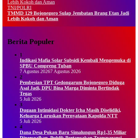
TNI/POLRI
TMMD 129 Bojonegoro Sulap Jembatan Brang Etan Jadi
Lebih Kokoh dan Aman
Berita Populer
1
Indikasi Mafia Solar Subsidi Kembali Mengemuka di
SPBU Compreng Tuban
7 Agustus 2026
7 Agustus 2026
2
Pembesian TPT Gedongarum Bojonegoro Diduga
Asal Jadi, DPU Bina Marga Diminta Bertindak
Tegas
5 Juli 2026
3
Dugaan Intimidasi Dokter Icha Masih Diselidiki,
Keluarga Luruskan Pernyataan Kapolda NTT
5 Juli 2026
4
Dana Desa Pokan Baru Simalungun Rp1,35 Miliar
Dipersoalkan, Publik Pertanyakan Transparansi