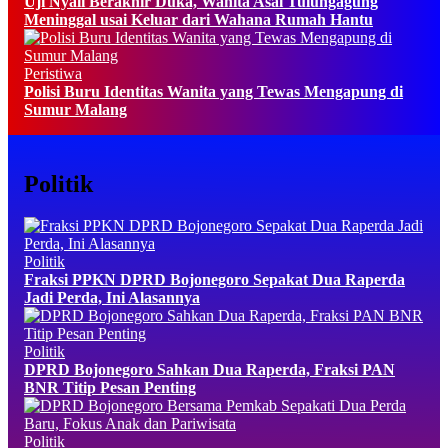
Uji Nyali Berakhir Duka, Wanita Asal Tulungagung
Meninggal usai Keluar dari Wahana Rumah Hantu
Peristiwa
Polisi Buru Identitas Wanita yang Tewas Mengapung di
Sumur Malang
Politik
Politik
Fraksi PPKN DPRD Bojonegoro Sepakat Dua Raperda
Jadi Perda, Ini Alasannya
Politik
DPRD Bojonegoro Sahkan Dua Raperda, Fraksi PAN
BNR Titip Pesan Penting
Politik