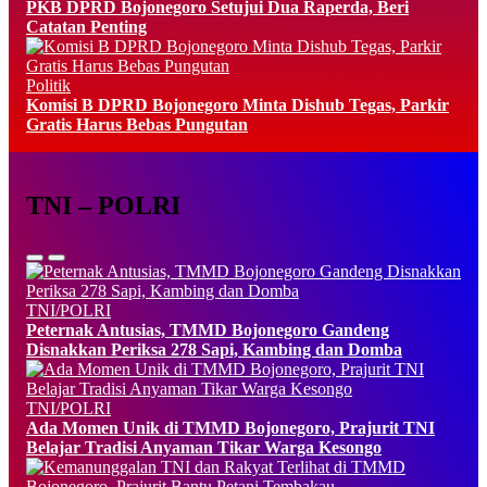
PKB DPRD Bojonegoro Setujui Dua Raperda, Beri
Catatan Penting
Politik
Komisi B DPRD Bojonegoro Minta Dishub Tegas, Parkir
Gratis Harus Bebas Pungutan
TNI – POLRI
TNI/POLRI
Peternak Antusias, TMMD Bojonegoro Gandeng
Disnakkan Periksa 278 Sapi, Kambing dan Domba
TNI/POLRI
Ada Momen Unik di TMMD Bojonegoro, Prajurit TNI
Belajar Tradisi Anyaman Tikar Warga Kesongo