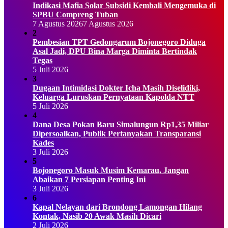
Indikasi Mafia Solar Subsidi Kembali Mengemuka di
SPBU Compreng Tuban
7 Agustus 2026
7 Agustus 2026
2
Pembesian TPT Gedongarum Bojonegoro Diduga
Asal Jadi, DPU Bina Marga Diminta Bertindak
Tegas
5 Juli 2026
3
Dugaan Intimidasi Dokter Icha Masih Diselidiki,
Keluarga Luruskan Pernyataan Kapolda NTT
5 Juli 2026
4
Dana Desa Pokan Baru Simalungun Rp1,35 Miliar
Dipersoalkan, Publik Pertanyakan Transparansi
Kades
3 Juli 2026
5
Bojonegoro Masuk Musim Kemarau, Jangan
Abaikan 7 Persiapan Penting Ini
3 Juli 2026
6
Kapal Nelayan dari Brondong Lamongan Hilang
Kontak, Nasib 20 Awak Masih Dicari
2 Juli 2026