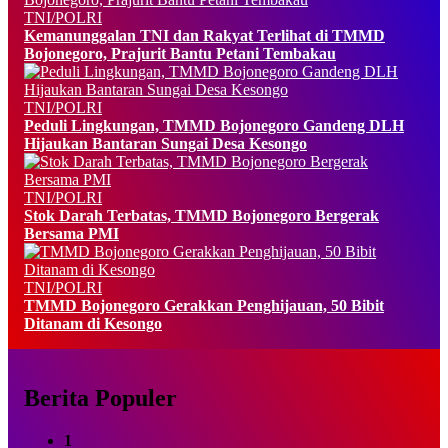
TNI/POLRI
Kemanunggalan TNI dan Rakyat Terlihat di TMMD
Bojonegoro, Prajurit Bantu Petani Tembakau
TNI/POLRI
Peduli Lingkungan, TMMD Bojonegoro Gandeng DLH
Hijaukan Bantaran Sungai Desa Kesongo
TNI/POLRI
Stok Darah Terbatas, TMMD Bojonegoro Bergerak
Bersama PMI
TNI/POLRI
TMMD Bojonegoro Gerakkan Penghijauan, 50 Bibit
Ditanam di Kesongo
Berita Populer
1