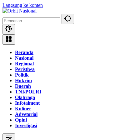
Langsung ke konten
Beranda
Nasional
Regional
Peristiwa
Politik
Hukrim
Daerah
TNI/POLRI
Olahraga
Infotaiment
Kuliner
Advetorial
Opini
Investigasi