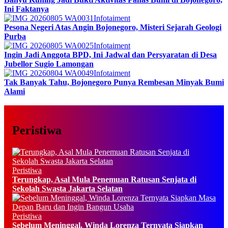
Ini Faktanya
Infotaiment
Pesona Negeri Atas Angin Bojonegoro, Misteri Sejarah Geologi
Purba
Infotaiment
Ingin Jadi Anggota BPD, Ini Jadwal dan Persyaratan di Desa
Jubellor Sugio Lamongan
Infotaiment
Tak Banyak Tahu, Bojonegoro Punya Rembesan Minyak Bumi
Alami
Peristiwa
Peristiwa
Terungkap, Asal Mula Penemuan Ratusan Senjata di
Sekolah Swasta Jakarta Selatan
Peristiwa
Sebelum Meninggal, Winda Lorenza Ternyata Siapkan