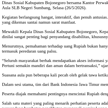
Dinas Sosial Kabupaten Bojonegoro bersama Kantor Perwaki
Aula SLB Negeri Sumbang, Selasa (26/5/2026).
Kegiatan berlangsung hangat, interaktif, dan penuh antusia
yang dikemas santai namun sarat manfaat.
Mewakili Kepala Dinas Sosial Kabupaten Bojonegoro, Kepala
dinilai sangat penting bagi penyandang disabilitas, khususn
Menurutnya, pemahaman terhadap uang Rupiah bukan hanya ha
termasuk peredaran uang palsu.
“Seluruh masyarakat berhak mendapatkan akses informasi ya
Pertuni semakin mandiri dan aman dalam bertransaksi,” uja
Suasana aula pun beberapa kali pecah oleh gelak tawa ketik
Dalam sesi utama, tim dari Bank Indonesia Jawa Timur mem
Peserta diajak memahami pentingnya mencintai Rupiah denga
Salah satu materi yang paling menarik perhatian peserta ad