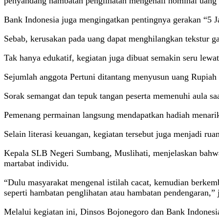
penyandang hambatan penglihatan mengenali nominal uang 
Bank Indonesia juga mengingatkan pentingnya gerakan “5 Jang
Sebab, kerusakan pada uang dapat menghilangkan tekstur g
Tak hanya edukatif, kegiatan juga dibuat semakin seru lewat
Sejumlah anggota Pertuni ditantang menyusun uang Rupiah a
Sorak semangat dan tepuk tangan peserta memenuhi aula saa
Pemenang permainan langsung mendapatkan hadiah menarik 
Selain literasi keuangan, kegiatan tersebut juga menjadi rua
Kepala SLB Negeri Sumbang, Muslihati, menjelaskan bahwa
martabat individu.
“Dulu masyarakat mengenal istilah cacat, kemudian berkemba
seperti hambatan penglihatan atau hambatan pendengaran,” 
Melalui kegiatan ini, Dinsos Bojonegoro dan Bank Indonesi