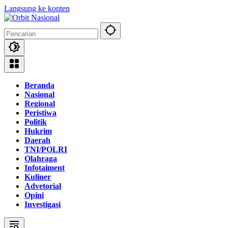
Langsung ke konten
Beranda
Nasional
Regional
Peristiwa
Politik
Hukrim
Daerah
TNI/POLRI
Olahraga
Infotaiment
Kuliner
Advetorial
Opini
Investigasi