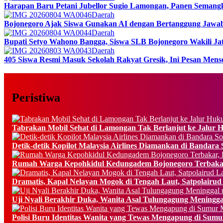
Harapan Baru Petani Jubellor Sugio Lamongan, Panen Semang
Daerah
Bojonegoro Ajak Siswa Gunakan AI dengan Bertanggung Jawa
Daerah
Bupati Setyo Wahono Bangga, Siswa SLB Bojonegoro Wakili Jat
Daerah
405 Siswa Resmi Masuk Sekolah Rakyat Gresik, Ini Pesan Mens
Peristiwa
Tabrakan Mobil Sehat di Lamongan Tak Berlanjut ke Jalur 
Detik-detik Kopilot Malaysia Airlines Diamankan di Bandara So
Rumah Warga Kepohkidul Kedungadem Bojonegoro Terbakar
Dramatis, Kapal Nelayan Mogok di Tengah Laut, Satpolairud
Uji Nyali Berakhir Duka, Wanita Asal Tulungagung Meningg
Polisi Buru Identitas Wanita yang Tewas Mengapung di Sum