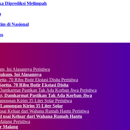
ka Diprediksi Melimpah
b
im di Nasional
os
Peristiwa
Hukum, Ini Alasannya
Peristiwa
etta, 70 Ribu Butir Ekstasi Disita
Peristiwa
, Damkarmat Pastikan Tak Ada Korban Jiwa
Peristiwa
 Lamongan Kirim 35 Liter Solar
Peristiwa
al usai Keluar dari Wahana Rumah Hantu
Peristiwa
ur Malang