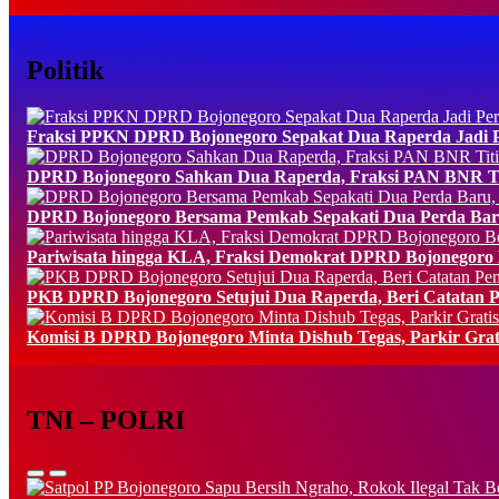
Politik
Fraksi PPKN DPRD Bojonegoro Sepakat Dua Raperda Jadi Pe
DPRD Bojonegoro Sahkan Dua Raperda, Fraksi PAN BNR Tit
DPRD Bojonegoro Bersama Pemkab Sepakati Dua Perda Baru
Pariwisata hingga KLA, Fraksi Demokrat DPRD Bojonegoro B
PKB DPRD Bojonegoro Setujui Dua Raperda, Beri Catatan P
Komisi B DPRD Bojonegoro Minta Dishub Tegas, Parkir Grat
TNI – POLRI