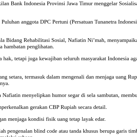
lan Bank Indonesia Provinsi Jawa Timur menggelar Sosialis
s. Puluhan anggota DPC Pertuni (Persatuan Tunanetra Indonesi
 Bidang Rehabilitasi Sosial, Nafiatin Ni’mah, menyampaikan
ya hambatan penglihatan.
k, tetapi juga kewajiban seluruh masyarakat Indonesia agar
ng setara, termasuk dalam mengenali dan menjaga uang Rupia
rnya.
a Nafiatin menyelipkan humor segar di sela sambutan, membuat
perkenalkan gerakan CBP Rupiah secara detail.
n menjaga kondisi fisik uang tetap layak edar.
alah pengenalan blind code atau tanda khusus berupa garis ti