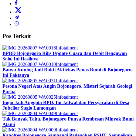
Pos Terkait
Infotaiment
BPBD Bojonegoro Rilis Update Cuaca dan Debit Bengawan
Solo, Ini Hasilnya
Infotaiment
Banyu Kuning Jadi Bukti Aktivitas Panas Bumi di Bojonegoro,
Ini Faktanya
Infotaiment
Pesona Negeri Atas Angin Bojonegoro, Misteri Sejarah Geologi
Purba
Infotaiment
Ingin Jadi Anggota BPD, Ini Jadwal dan Persyaratan di Desa
Jubellor Sugio Lamongan
Infotaiment
Tak Banyak Tahu, Bojonegoro Punya Rembesan Minyak Bumi
Alami
Infotaiment
Kapolres Bojonegoro Sambangi Padepokan PSHT, Sampaikan