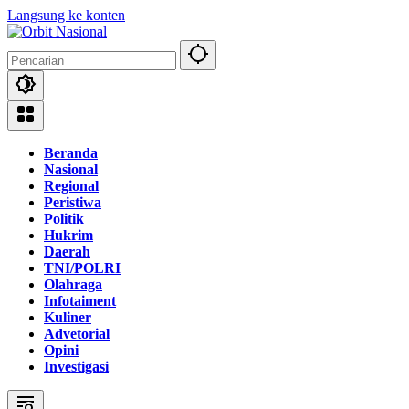
Langsung ke konten
Beranda
Nasional
Regional
Peristiwa
Politik
Hukrim
Daerah
TNI/POLRI
Olahraga
Infotaiment
Kuliner
Advetorial
Opini
Investigasi