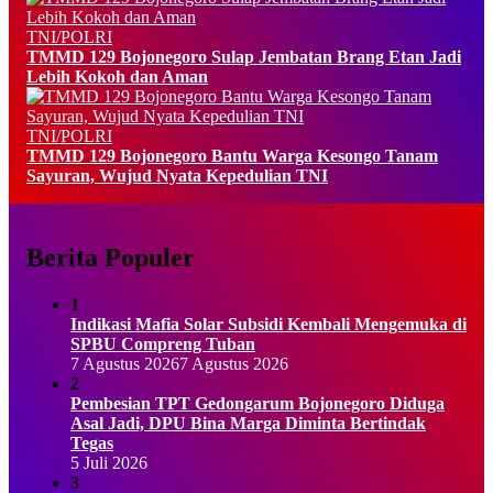
TNI/POLRI
TMMD 129 Bojonegoro Sulap Jembatan Brang Etan Jadi
Lebih Kokoh dan Aman
TNI/POLRI
TMMD 129 Bojonegoro Bantu Warga Kesongo Tanam
Sayuran, Wujud Nyata Kepedulian TNI
Berita Populer
1
Indikasi Mafia Solar Subsidi Kembali Mengemuka di
SPBU Compreng Tuban
7 Agustus 2026
7 Agustus 2026
2
Pembesian TPT Gedongarum Bojonegoro Diduga
Asal Jadi, DPU Bina Marga Diminta Bertindak
Tegas
5 Juli 2026
3