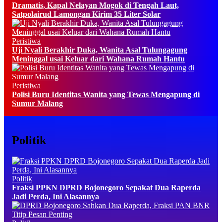
Dramatis, Kapal Nelayan Mogok di Tengah Laut,
Satpolairud Lamongan Kirim 35 Liter Solar
Peristiwa
Uji Nyali Berakhir Duka, Wanita Asal Tulungagung
Meninggal usai Keluar dari Wahana Rumah Hantu
Peristiwa
Polisi Buru Identitas Wanita yang Tewas Mengapung di
Sumur Malang
Politik
Politik
Fraksi PPKN DPRD Bojonegoro Sepakat Dua Raperda
Jadi Perda, Ini Alasannya