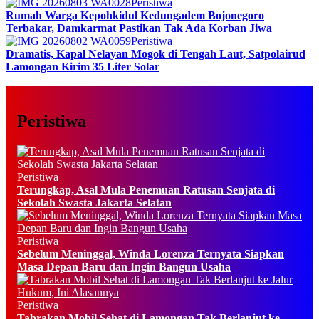
Peristiwa
Rumah Warga Kepohkidul Kedungadem Bojonegoro
Terbakar, Damkarmat Pastikan Tak Ada Korban Jiwa
Peristiwa
Dramatis, Kapal Nelayan Mogok di Tengah Laut, Satpolairud
Lamongan Kirim 35 Liter Solar
Peristiwa
Peristiwa
Terungkap, Asal Mula Penemuan Ratusan Senjata di
Sekolah Swasta Jakarta Selatan
Peristiwa
Sebelum Meninggal, Winda Lorenza Ternyata Siapkan
Masa Depan Baru dan Ingin Bangun Usaha
Peristiwa
Tabrakan Mobil Sehat di Lamongan Tak Berlanjut ke