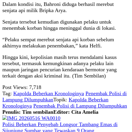
Dalam kondisi itu, Bahroni diduga berhasil merebut
senjata api milik Bripka Arya.
Senjata tersebut kemudian digunakan pelaku untuk
menembak korban hingga meninggal dunia di lokasi.
“Pelaku sempat merebut senjata api korban sebelum
akhirnya melakukan penembakan,” kata Helfi.
Hingga kini, kepolisian masih terus mendalami kasus
tersebut, termasuk kemungkinan adanya pelaku lain
maupun jaringan pencurian kendaraan bermotor yang
terkait dengan aksi kriminal itu. (Tim Sembilan)
Post Views:
7,718
Tag:
Kapolda Beberkan Kronologinya
Penembak Polisi di
Lampung Dilumpuhkan
Topik:
Kapolda Beberkan
Kronologinya
Penembak Polisi di Lampung Dilumpuhkan
Penulis: Tim sembilan
Editor: Cita Amelia
Polisi Beberkan Penyebab Longsor Tambang Emas di
Sijunjung Sumbar yang Tewaskan 9 Orang