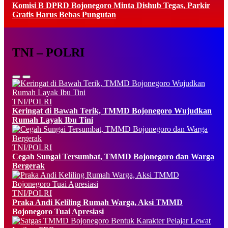
Komisi B DPRD Bojonegoro Minta Dishub Tegas, Parkir
Gratis Harus Bebas Pungutan
TNI – POLRI
TNI/POLRI
Keringat di Bawah Terik, TMMD Bojonegoro Wujudkan
Rumah Layak Ibu Tini
TNI/POLRI
Cegah Sungai Tersumbat, TMMD Bojonegoro dan Warga
Bergerak
TNI/POLRI
Praka Andi Keliling Rumah Warga, Aksi TMMD
Bojonegoro Tuai Apresiasi