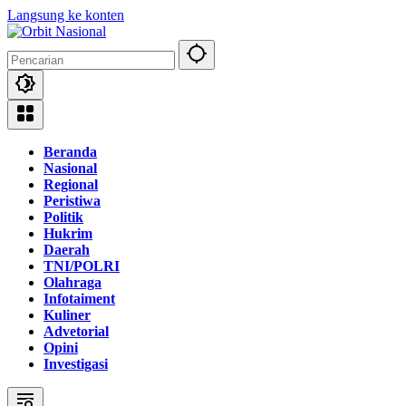
Langsung ke konten
Beranda
Nasional
Regional
Peristiwa
Politik
Hukrim
Daerah
TNI/POLRI
Olahraga
Infotaiment
Kuliner
Advetorial
Opini
Investigasi