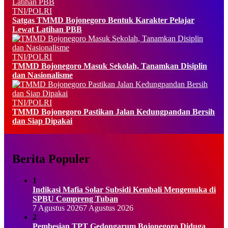
TNI/POLRI
Satgas TMMD Bojonegoro Bentuk Karakter Pelajar
Lewat Latihan PBB
TNI/POLRI
TMMD Bojonegoro Masuk Sekolah, Tanamkan Disiplin
dan Nasionalisme
TNI/POLRI
TMMD Bojonegoro Pastikan Jalan Kedungpandan Bersih
dan Siap Dipakai
Berita Populer
1
Indikasi Mafia Solar Subsidi Kembali Mengemuka di
SPBU Compreng Tuban
7 Agustus 2026
7 Agustus 2026
2
Pembesian TPT Gedongarum Bojonegoro Diduga