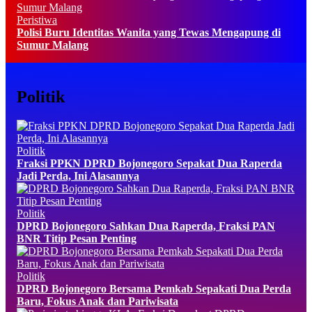
Peristiwa
Polisi Buru Identitas Wanita yang Tewas Mengapung di
Sumur Malang
Politik
Politik
Fraksi PPKN DPRD Bojonegoro Sepakat Dua Raperda
Jadi Perda, Ini Alasannya
Politik
DPRD Bojonegoro Sahkan Dua Raperda, Fraksi PAN
BNR Titip Pesan Penting
Politik
DPRD Bojonegoro Bersama Pemkab Sepakati Dua Perda
Baru, Fokus Anak dan Pariwisata