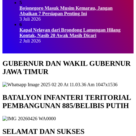
5
Bojonegoro Masuk Musim Kemarau, Jangan
Abaikan 7 Persiapan Penting Ini
3 Juli 2026
6
Kapal Nelayan dari Brondong Lamongan Hilang
Kontak, Nasib 20 Awak Masih Dicari
2 Juli 2026
GUBERNUR DAN WAKIL GUBERNUR
JAWA TIMUR
BATALYON INFANTERI TERITORIAL
PEMBANGUNAN 885/BELIBIS PUTIH
SELAMAT DAN SUKSES