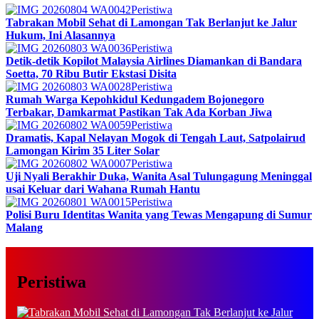
Peristiwa
Tabrakan Mobil Sehat di Lamongan Tak Berlanjut ke Jalur
Hukum, Ini Alasannya
Peristiwa
Detik-detik Kopilot Malaysia Airlines Diamankan di Bandara
Soetta, 70 Ribu Butir Ekstasi Disita
Peristiwa
Rumah Warga Kepohkidul Kedungadem Bojonegoro
Terbakar, Damkarmat Pastikan Tak Ada Korban Jiwa
Peristiwa
Dramatis, Kapal Nelayan Mogok di Tengah Laut, Satpolairud
Lamongan Kirim 35 Liter Solar
Peristiwa
Uji Nyali Berakhir Duka, Wanita Asal Tulungagung Meninggal
usai Keluar dari Wahana Rumah Hantu
Peristiwa
Polisi Buru Identitas Wanita yang Tewas Mengapung di Sumur
Malang
Peristiwa