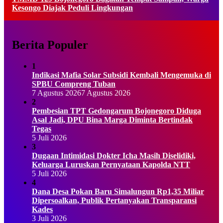
Kesongo Diajak Peduli Lingkungan
Berita Populer
1
Indikasi Mafia Solar Subsidi Kembali Mengemuka di
SPBU Compreng Tuban
7 Agustus 2026
7 Agustus 2026
2
Pembesian TPT Gedongarum Bojonegoro Diduga
Asal Jadi, DPU Bina Marga Diminta Bertindak
Tegas
5 Juli 2026
3
Dugaan Intimidasi Dokter Icha Masih Diselidiki,
Keluarga Luruskan Pernyataan Kapolda NTT
5 Juli 2026
4
Dana Desa Pokan Baru Simalungun Rp1,35 Miliar
Dipersoalkan, Publik Pertanyakan Transparansi
Kades
3 Juli 2026