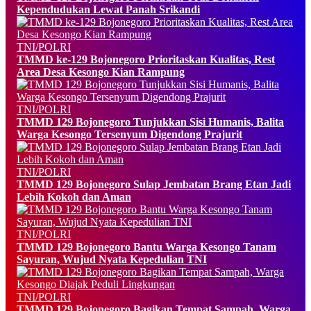
Kependudukan Lewat Panah Srikandi
TNI/POLRI
TMMD ke-129 Bojonegoro Prioritaskan Kualitas, Rest
Area Desa Kesongo Kian Rampung
TNI/POLRI
TMMD 129 Bojonegoro Tunjukkan Sisi Humanis, Balita
Warga Kesongo Tersenyum Digendong Prajurit
TNI/POLRI
TMMD 129 Bojonegoro Sulap Jembatan Brang Etan Jadi
Lebih Kokoh dan Aman
TNI/POLRI
TMMD 129 Bojonegoro Bantu Warga Kesongo Tanam
Sayuran, Wujud Nyata Kepedulian TNI
TNI/POLRI
TMMD 129 Bojonegoro Bagikan Tempat Sampah, Warga