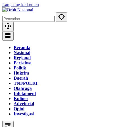
Langsung ke konten
Beranda
Nasional
Regional
Peristiwa
Politik
Hukrim
Daerah
TNI/POLRI
Olahraga
Infotaiment
Kuliner
Advetorial
Opini
Investigasi