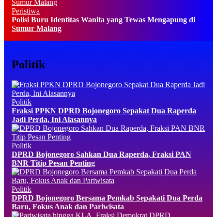
Peristiwa
Polisi Buru Identitas Wanita yang Tewas Mengapung di
Sumur Malang
Politik
Politik
Fraksi PPKN DPRD Bojonegoro Sepakat Dua Raperda
Jadi Perda, Ini Alasannya
Politik
DPRD Bojonegoro Sahkan Dua Raperda, Fraksi PAN
BNR Titip Pesan Penting
Politik
DPRD Bojonegoro Bersama Pemkab Sepakati Dua Perda
Baru, Fokus Anak dan Pariwisata