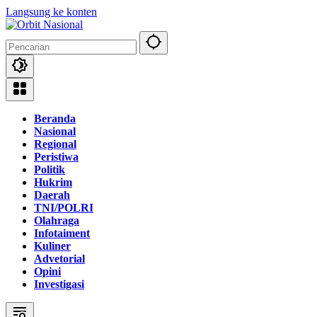
Langsung ke konten
Beranda
Nasional
Regional
Peristiwa
Politik
Hukrim
Daerah
TNI/POLRI
Olahraga
Infotaiment
Kuliner
Advetorial
Opini
Investigasi