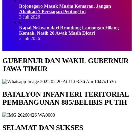
5
Bojonegoro Masuk Musim Kemarau, Jangan
Abaikan 7 Persiapan Penting Ini
3 Juli 2026
6
Kapal Nelayan dari Brondong Lamongan Hilang
Kontak, Nasib 20 Awak Masih Dicari
2 Juli 2026
GUBERNUR DAN WAKIL GUBERNUR
JAWA TIMUR
BATALYON INFANTERI TERITORIAL
PEMBANGUNAN 885/BELIBIS PUTIH
SELAMAT DAN SUKSES