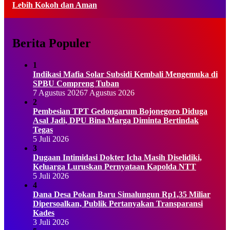
Lebih Kokoh dan Aman
Berita Populer
1
Indikasi Mafia Solar Subsidi Kembali Mengemuka di
SPBU Compreng Tuban
7 Agustus 2026
7 Agustus 2026
2
Pembesian TPT Gedongarum Bojonegoro Diduga
Asal Jadi, DPU Bina Marga Diminta Bertindak
Tegas
5 Juli 2026
3
Dugaan Intimidasi Dokter Icha Masih Diselidiki,
Keluarga Luruskan Pernyataan Kapolda NTT
5 Juli 2026
4
Dana Desa Pokan Baru Simalungun Rp1,35 Miliar
Dipersoalkan, Publik Pertanyakan Transparansi
Kades
3 Juli 2026