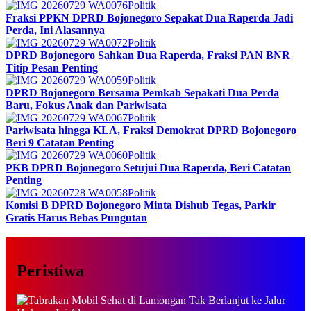
Politik
Fraksi PPKN DPRD Bojonegoro Sepakat Dua Raperda Jadi
Perda, Ini Alasannya
Politik
DPRD Bojonegoro Sahkan Dua Raperda, Fraksi PAN BNR
Titip Pesan Penting
Politik
DPRD Bojonegoro Bersama Pemkab Sepakati Dua Perda
Baru, Fokus Anak dan Pariwisata
Politik
Pariwisata hingga KLA, Fraksi Demokrat DPRD Bojonegoro
Beri 9 Catatan Penting
Politik
PKB DPRD Bojonegoro Setujui Dua Raperda, Beri Catatan
Penting
Politik
Komisi B DPRD Bojonegoro Minta Dishub Tegas, Parkir
Gratis Harus Bebas Pungutan
Peristiwa