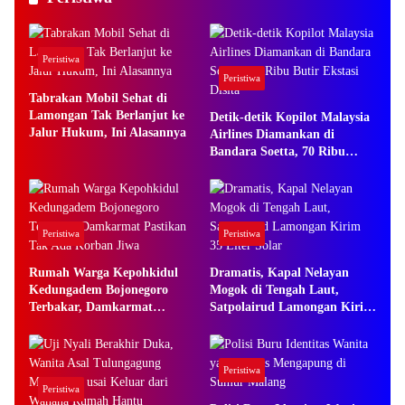
Peristiwa
Peristiwa
Tabrakan Mobil Sehat di
Lamongan Tak Berlanjut ke
Detik-detik Kopilot Malaysia
Jalur Hukum, Ini Alasannya
Airlines Diamankan di
Bandara Soetta, 70 Ribu
Butir Ekstasi Disita
Peristiwa
Peristiwa
Rumah Warga Kepohkidul
Dramatis, Kapal Nelayan
Kedungadem Bojonegoro
Mogok di Tengah Laut,
Terbakar, Damkarmat
Satpolairud Lamongan Kirim
Pastikan Tak Ada Korban
35 Liter Solar
Jiwa
Peristiwa
Peristiwa