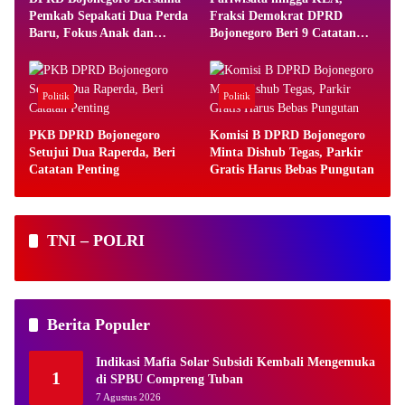
Pemkab Sepakati Dua Perda
Fraksi Demokrat DPRD
Baru, Fokus Anak dan
Bojonegoro Beri 9 Catatan
Pariwisata
Penting
Politik
Politik
PKB DPRD Bojonegoro
Komisi B DPRD Bojonegoro
Setujui Dua Raperda, Beri
Minta Dishub Tegas, Parkir
Catatan Penting
Gratis Harus Bebas Pungutan
TNI – POLRI
Berita Populer
Indikasi Mafia Solar Subsidi Kembali Mengemuka
1
di SPBU Compreng Tuban
7 Agustus 2026