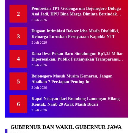
Pembesian TPT Gedongarum Bojonegoro Diduga
2
Asal Jadi, DPU Bina Marga Diminta Bertindak
Tegas
5 Juli 2026
Dugaan Intimidasi Dokter Icha Masih Diselidiki,
3
Keluarga Luruskan Pernyataan Kapolda NTT
5 Juli 2026
Dana Desa Pokan Baru Simalungun Rp1,35 Miliar
4
Dipersoalkan, Publik Pertanyakan Transparansi
Kades
3 Juli 2026
Bojonegoro Masuk Musim Kemarau, Jangan
5
Abaikan 7 Persiapan Penting Ini
3 Juli 2026
Kapal Nelayan dari Brondong Lamongan Hilang
6
Kontak, Nasib 20 Awak Masih Dicari
2 Juli 2026
GUBERNUR DAN WAKIL GUBERNUR JAWA