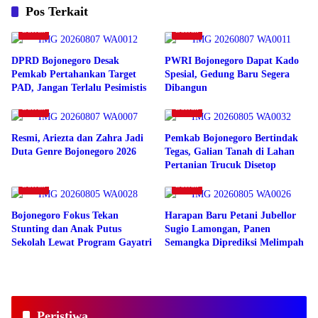
Pos Terkait
Daerah
Daerah
DPRD Bojonegoro Desak
PWRI Bojonegoro Dapat Kado
Pemkab Pertahankan Target
Spesial, Gedung Baru Segera
PAD, Jangan Terlalu Pesimistis
Dibangun
Daerah
Daerah
Resmi, Ariezta dan Zahra Jadi
Pemkab Bojonegoro Bertindak
Duta Genre Bojonegoro 2026
Tegas, Galian Tanah di Lahan
Pertanian Trucuk Disetop
Daerah
Daerah
Bojonegoro Fokus Tekan
Harapan Baru Petani Jubellor
Stunting dan Anak Putus
Sugio Lamongan, Panen
Sekolah Lewat Program Gayatri
Semangka Diprediksi Melimpah
Peristiwa