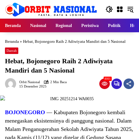
Langsung
ke
konten
Beranda
Nasional
Regional
Peristiwa
Politik
Huk
Beranda
»
Hebat, Bojonegoro Raih 2 Adiwiyata Mandiri dan 5 Nasional
Daerah
Hebat, Bojonegoro Raih 2 Adiwiyata
Mandiri dan 5 Nasional
8001
Orbit Nasional
2 Min Baca
15 Desember 2025
BOJONEGORO
— Kabupaten Bojonegoro kembali
menegaskan eksistensinya di panggung nasional. Dalam
Malam Penganugerahan Sekolah Adiwiyata Tahun 2025,
pada Kamis (11/12) yang digelar di Gedung Sasana