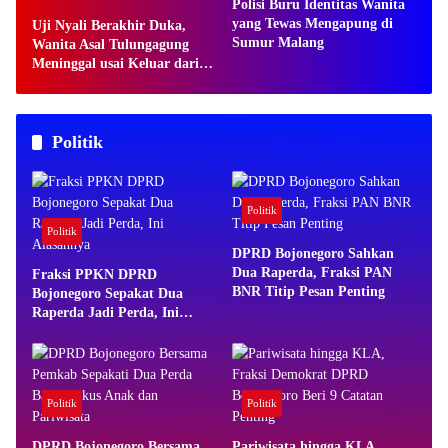
Polisi Buru Identitas Wanita
yang Tewas Mengapung di
Uji Nyali Berakhir Duka,
Sumur Malang
Wanita Asal Tulungagung
Meninggal usai Keluar dari
Wahana Rumah Hantu
Politik
Politik
Politik
DPRD Bojonegoro Sahkan
Dua Raperda, Fraksi PAN
Fraksi PPKN DPRD
BNR Titip Pesan Penting
Bojonegoro Sepakat Dua
Raperda Jadi Perda, Ini
Alasannya
Politik
Politik
DPRD Bojonegoro Bersama
Pariwisata hingga KLA,