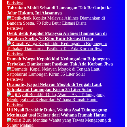
Peristiwa
Tabrakan Mobil Sehat di Lamongan Tak Berlanjut ke
Jalur Hukum, Ini Alasannya
Peristiwa
Detik-detik Kopilot Malaysia Airlines Diamankan di
Bandara Soetta, 70 Ribu Butir Ekstasi Disita
Peristiwa
Rumah Warga Kepohkidul Kedungadem Bojonegoro
Terbakar, Damkarmat Pastikan Tak Ada Korban Jiwa
Peristiwa
Dramatis, Kapal Nelayan Mogok di Tengah Laut,
Satpolairud Lamongan Kirim 35 Liter Solar
Peristiwa
Uji Nyali Berakhir Duka, Wanita Asal Tulungagung
Meninggal usai Keluar dari Wahana Rumah Hantu