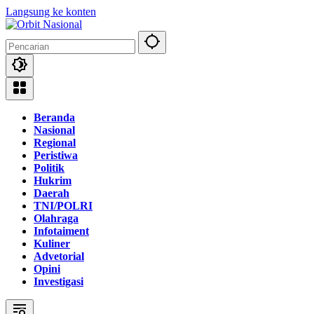
Langsung ke konten
Beranda
Nasional
Regional
Peristiwa
Politik
Hukrim
Daerah
TNI/POLRI
Olahraga
Infotaiment
Kuliner
Advetorial
Opini
Investigasi