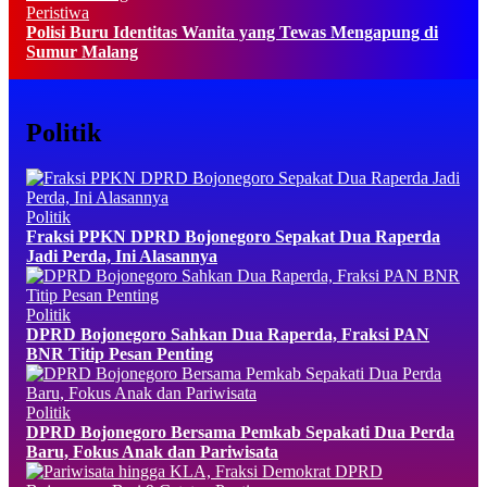
Peristiwa
Polisi Buru Identitas Wanita yang Tewas Mengapung di
Sumur Malang
Politik
Politik
Fraksi PPKN DPRD Bojonegoro Sepakat Dua Raperda
Jadi Perda, Ini Alasannya
Politik
DPRD Bojonegoro Sahkan Dua Raperda, Fraksi PAN
BNR Titip Pesan Penting
Politik
DPRD Bojonegoro Bersama Pemkab Sepakati Dua Perda
Baru, Fokus Anak dan Pariwisata