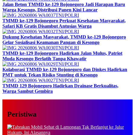
Jalan Beton TMMD ke-129 Bojonegoro Jadi Harapan Baru
Warga Kesongo, Distribusi Panen Kini Lancar
TNI/POLRI
TMMD ke-129 Bojonegoro Perkuat Kesehatan Masyarakat,
Safari KB Gratis Disambut Antusias Warga
TNI/POLRI
Dukung Kesehatan Masyarakat, TMMD ke-129 Bojonegoro
Gelar Sosialisasi Keamanan Pangan di Kesongo
TNI/POLRI
TMMD ke-129 Bojonegoro Hadirkan Jalan Mulus, Patriot
Muda Kesongo Berlatih Tanpa Khawatir
TNI/POLRI
Kolaborasi TMMD ke-129 Bojonegoro dan Dinkes Hadirkan
PMT untuk Tekan Risiko Stunting di Kesongo
TNI/POLRI
TMMD 129 Bojonegoro Hadirkan Drainase Berkualitas,
Warga Sambut Gembira
Peristiwa