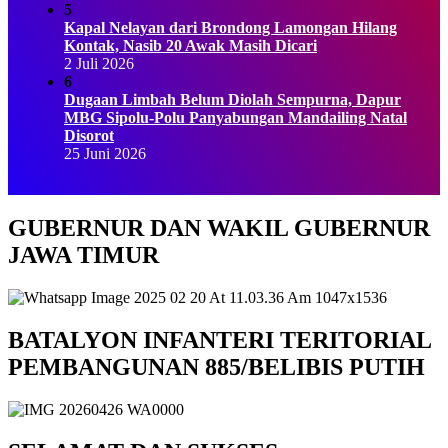
5
Kapal Nelayan dari Brondong Lamongan Hilang
Kontak, Nasib 20 Awak Masih Dicari
2 Juli 2026
6
Dugaan Limbah Belum Diolah Sempurna, Dapur
MBG Sipolu-Polu Panyabungan Mandailing Natal
Disorot
25 Juni 2026
GUBERNUR DAN WAKIL GUBERNUR
JAWA TIMUR
BATALYON INFANTERI TERITORIAL
PEMBANGUNAN 885/BELIBIS PUTIH