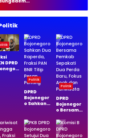
dungadem
35 Liter Solar
jonegoro
rbakar,
mkarmat
stikan Tak Ada
Politik
rban Jiwa
litik
ksi
KN DPRD
jonegor
Sepakat
Politik
a
perda
Politik
DPRD
di
Bojonegor
da, Ini
DPRD
o Sahkan
asannya
Bojonegor
Dua
o Bersama
Raperda,
Pemkab
Fraksi PAN
Sepakati
BNR Titip
Dua Perda
Pesan
Baru,