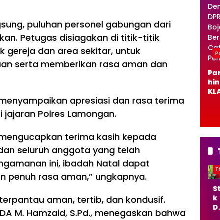
sung, puluhan personel gabungan dari
an. Petugas disiagakan di titik-titik
k gereja dan area sekitar, untuk
Po
uan serta memberikan rasa aman dan
Pa
hi
KLA
menyampaikan apresiasi dan rasa terima
De
DP
 jajaran Polres Lamongan.
Bo
o B
t mengucapkan terima kasih kepada
Ca
Pe
dan seluruh anggota yang telah
gamanan ini, ibadah Natal dapat
TNI/POLRI
TNI/POLRI
T
n penuh rasa aman,” ungkapnya.
Sto
TM
S
k
MD
k
 terpantau aman, tertib, dan kondusif.
Da
Boj
D
PDA M. Hamzaid, S.Pd., menegaskan bahwa
ra
on
r