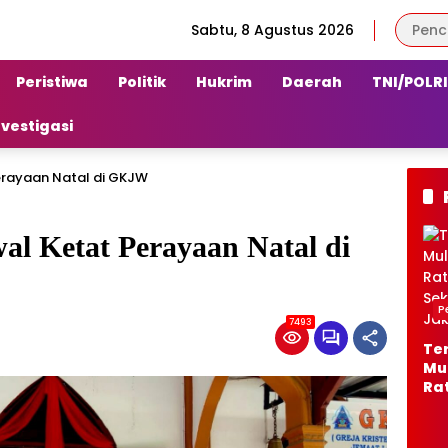
Sabtu, 8 Agustus 2026
Peristiwa
Politik
Hukrim
Daerah
TNI/POLRI
nvestigasi
erayaan Natal di GKJW
l Ketat Perayaan Natal di
P
7493
Te
Mu
Ra
di 
Sw
Se