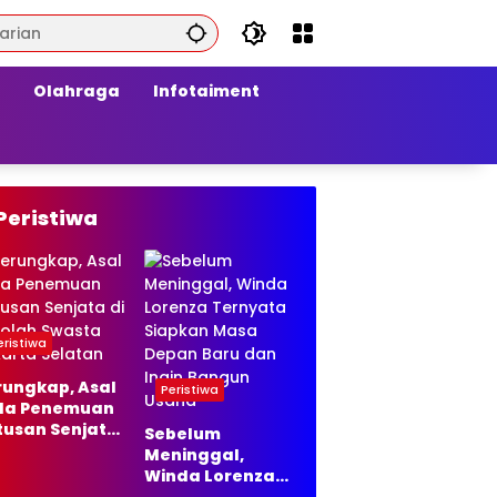
Olahraga
Infotaiment
Peristiwa
eristiwa
rungkap, Asal
Peristiwa
la Penemuan
tusan Senjata
Sebelum
Sekolah
Meninggal,
asta Jakarta
Winda Lorenza
latan