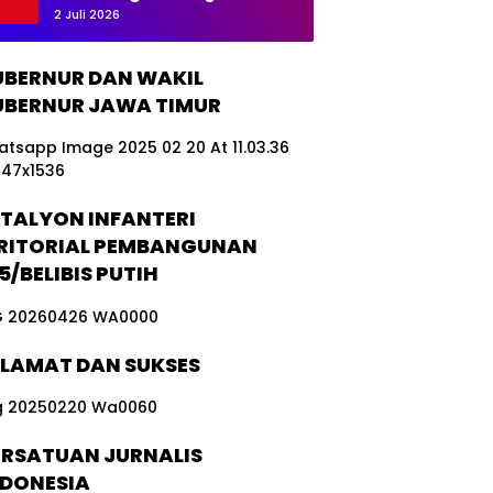
tg
Hilang Kontak, Nasib 20
2 Juli 2026
as
Awak Masih Dicari
TM
MD
BERNUR DAN WAKIL
Boj
BERNUR JAWA TIMUR
on
eg
or
o
TALYON INFANTERI
RITORIAL PEMBANGUNAN
5/BELIBIS PUTIH
ELAMAT DAN SUKSES
ERSATUAN JURNALIS
NDONESIA