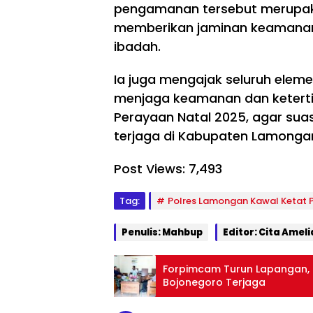
pengamanan tersebut merupaka
memberikan jaminan keamanan
ibadah.
Ia juga mengajak seluruh eleme
menjaga keamanan dan keterti
Perayaan Natal 2025, agar su
terjaga di Kabupaten Lamonga
TNI/POLRI
TNI/POLRI
Post Views:
7,493
Ru
TNI/POLRI
ma
Ke
h
rin
Wu
Tag:
Polres Lamongan Kawal Ketat 
La
ga
jud
di
t
Go
Penulis: Mahbup
Editor: Cita Ameli
Dip
Sa
to
ug
tg
ng
ar,
as
Ro
Forpimcam Turun Lapangan,
Sa
TM
yo
Bojonegoro Terjaga
tg
MD
ng
as
Boj
TNI