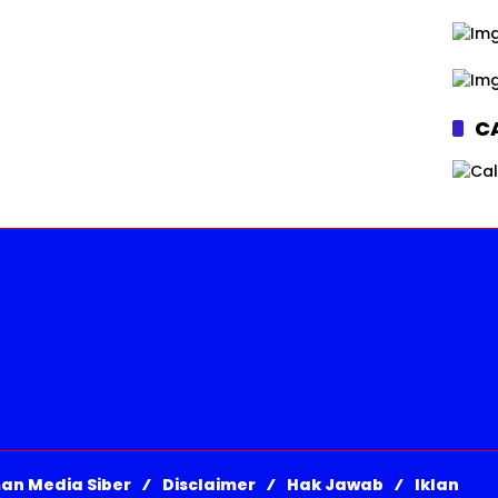
CA
an Media Siber
Disclaimer
Hak Jawab
Iklan