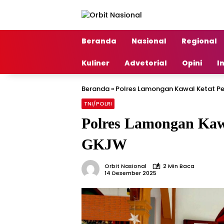
Langsung
ke
konten
Beranda
Nasional
Regional
Kuliner
Advetorial
Opini
I
Beranda
»
Polres Lamongan Kawal Ketat P
TNI/POLRI
Polres Lamongan Kawa
GKJW
Orbit Nasional
2 Min Baca
14 Desember 2025