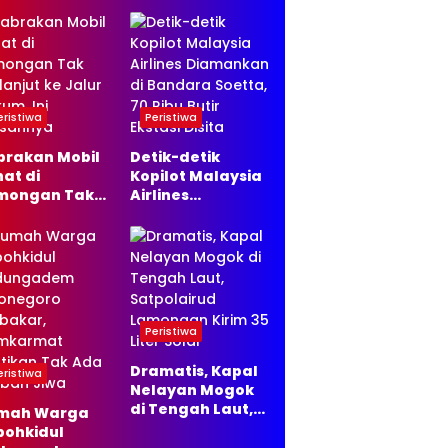
Ternyata
Siapkan Masa
Depan Baru dan
Ingin Bangun
Usaha
eristiwa
Peristiwa
brakan Mobil
Detik-detik
at di
Kopilot Malaysia
mongan Tak
Airlines
lanjut ke
Diamankan di
ur Hukum, Ini
Bandara Soetta,
asannya
70 Ribu Butir
Ekstasi Disita
Peristiwa
Dramatis, Kapal
eristiwa
Nelayan Mogok
di Tengah Laut,
mah Warga
Satpolairud
pohkidul
Lamongan Kirim