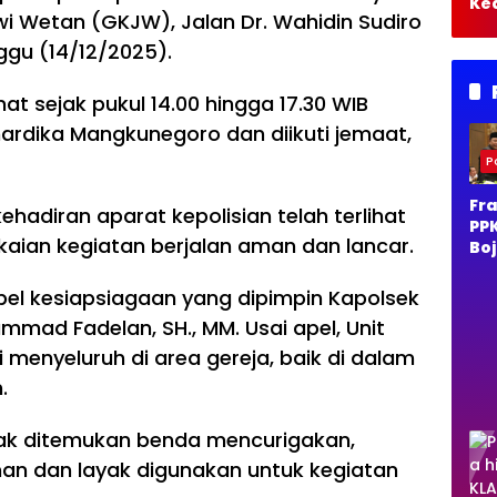
Ke
awi Wetan (GKJW), Jalan Dr. Wahidin Sudiro
Bo
Te
ggu (14/12/2025).
Da
Pa
t sejak pukul 14.00 hingga 17.30 WIB
Ko
hardika Mangkunegoro dan diikuti jemaat,
Po
Fra
ehadiran aparat kepolisian telah terlihat
PP
aian kegiatan berjalan aman dan lancar.
Bo
o 
Du
el kesiapsiagaan yang dipimpin Kapolsek
Ra
ad Fadelan, SH., MM. Usai apel, Unit
Ja
Per
 menyeluruh di area gereja, baik di dalam
Al
.
idak ditemukan benda mencurigakan,
an dan layak digunakan untuk kegiatan