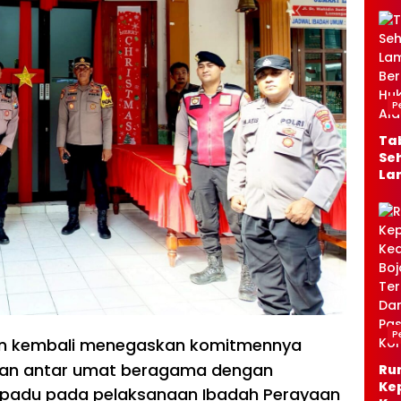
P
Ta
Seh
La
Ber
Jal
Al
P
n kembali menegaskan komitmennya
nan antar umat beragama dengan
Ru
Ke
adu pada pelaksanaan Ibadah Perayaan