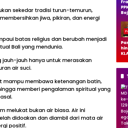
Fra
PP
 bukan sekedar tradisi turun-temurun,
Bo
membersihkan jiwa, pikiran, dan energi
o 
Du
Ra
Po
Ja
ampaui batas religius dan berubah menjadi
Per
Pa
Al
itual Bali yang mendunia.
hi
KLA
De
g jauh-jauh hanya untuk merasakan
DP
an air suci.
Bo
o B
Ca
at mampu membawa ketenangan batin,
Pe
TNI/POLRI
hingga memberi pengalaman spiritual yang
asal.
Ng
opi
Ba
m melukat bukan air biasa. Air ini
re
telah didoakan dan diambil dari mata air
ng
gi positif.
Wa