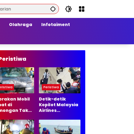
Olahraga
Infotaiment
Peristiwa
eristiwa
Peristiwa
brakan Mobil
Detik-detik
at di
Kopilot Malaysia
mongan Tak
Airlines
lanjut ke
Diamankan di
ur Hukum, Ini
Bandara Soetta,
asannya
70 Ribu Butir
Ekstasi Disita