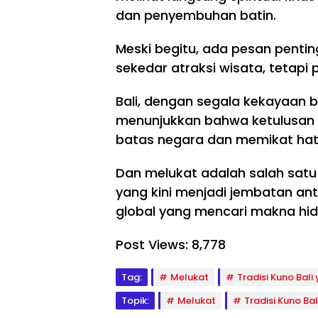
tas
Per
as
dan penyembuhan batin.
,
ca
ka
TM
nti
n
MD
k
Be
Meski begitu, ada pesan pentin
129
Ru
da
sekedar atraksi wisata, tetapi 
Boj
ma
h
on
h
Ru
eg
Mb
ma
Bali, dengan segala kekayaan b
or
ah
h,
menunjukkan bahwa ketulusan
o
Sa
Wa
Pa
batas negara dan memikat hati
mij
rg
sti
an,
a
ka
Ha
Ke
Dan melukat adalah salah satu 
n
sil
so
yang kini menjadi jembatan ant
Tu
ny
ng
ga
a
o
global yang mencari makna hid
s
Bik
Sa
Te
in
mb
Post Views:
8,778
ta
Te
ut
p
rh
Ba
Ma
ar
ha
Tag:
Melukat
Tradisi Kuno Bali
ksi
u
gia
ma
Topik:
Melukat
Tradisi Kuno Bal
l