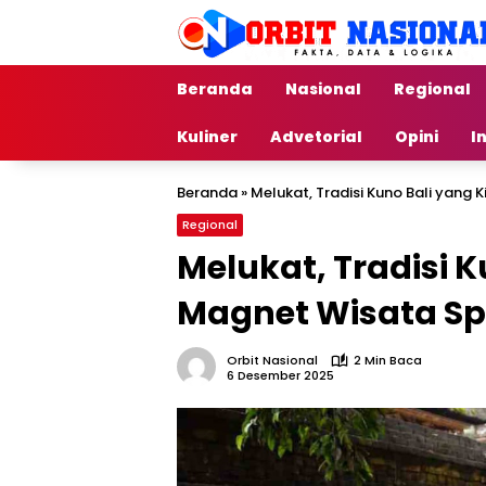
Langsung
ke
konten
Beranda
Nasional
Regional
Kuliner
Advetorial
Opini
I
Beranda
»
Melukat, Tradisi Kuno Bali yang K
Regional
Melukat, Tradisi K
Magnet Wisata Spi
Orbit Nasional
2 Min Baca
6 Desember 2025