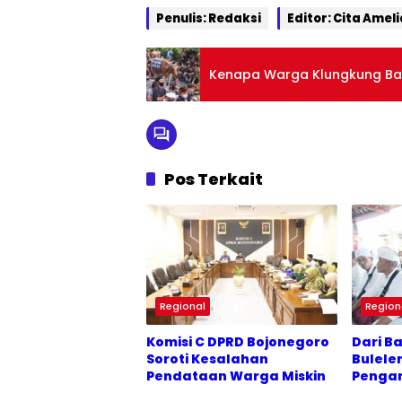
Penulis: Redaksi
Editor: Cita Ameli
Kenapa Warga Klungkung Bali
Pos Terkait
Regional
Region
Komisi C DPRD Bojonegoro
Dari B
Soroti Kesalahan
Bulele
Pendataan Warga Miskin
Pengan