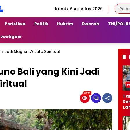
Kamis, 6 Agustus 2026
Peristiwa
Politik
Hukrim
Daerah
TNI/POLRI
nvestigasi
ini Jadi Magnet Wisata Spiritual
uno Bali yang Kini Jadi
ritual
P
8778
Ta
Seh
La
Ber
Jal
Al