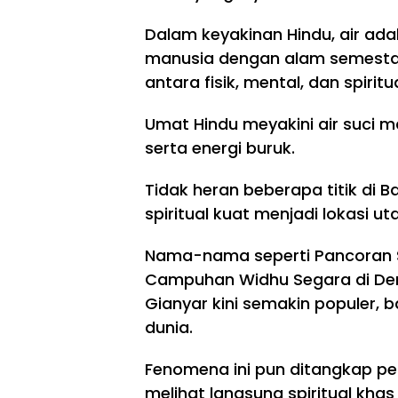
Dalam keyakinan Hindu, air a
manusia dengan alam semest
antara fisik, mental, dan spiritua
Umat Hindu meyakini air suci 
serta energi buruk.
TNI/POLRI
TNI/POLRI
Tidak heran beberapa titik di B
Ke
TNI/POLRI
spiritual kuat menjadi lokasi uta
se
Sa
ha
tg
TM
ta
as
MD
Nama-nama seperti Pancoran So
n
TM
129
Campuhan Widhu Segara di Denp
Pr
MD
Boj
aju
129
Gianyar kini semakin populer, b
on
rit
Boj
eg
dunia.
Ja
on
or
di
eg
o
Pri
Fenomena ini pun ditangkap pe
or
Tu
ori
o
nt
melihat langsung spiritual kh