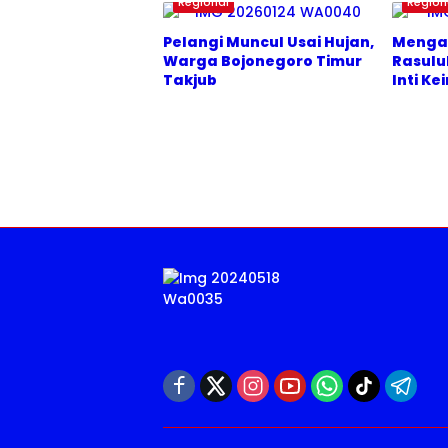
Regional
Region
Pelangi Muncul Usai Hujan,
Menga
Warga Bojonegoro Timur
Rasulu
Takjub
Inti K