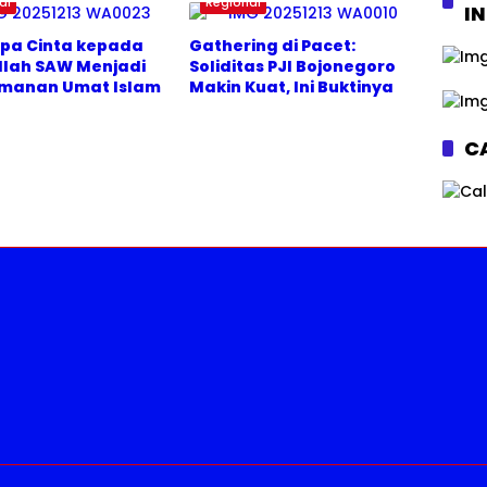
al
Regional
I
pa Cinta kepada
Gathering di Pacet:
llah SAW Menjadi
Soliditas PJI Bojonegoro
eimanan Umat Islam
Makin Kuat, Ini Buktinya
CA