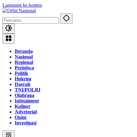
Langsung ke konten
Beranda
Nasional
Regional
Peristiwa
Politik
Hukrim
Daerah
TNI/POLRI
Olahraga
Infotaiment
Kuliner
Advetorial
Opini
Investigasi