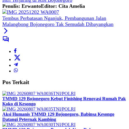
Istri Terjaring di Kos Bojonegoro
Penulis: Erwanto
Editor: Cita Amelia
Tembus Perbatasan Nganjuk, Pembangunan Jalan
Malangbong Bojonegoro Tak Semudah Dibayangkan
Pos Terkait
TNI/POLRI
TMMD 129 Bojonegoro Kebut Finishing Renovasi Rumah Pak
Koko di Kesongo
TNI/POLRI
Aksi Humanis TMMD 129 Bojonegoro, Babinsa Kesongo
Datangi Peternak Kambing
TNI/POLRI