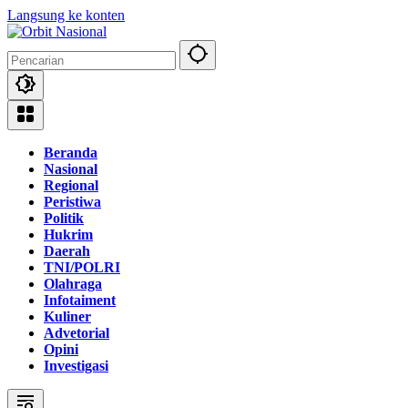
Langsung ke konten
Beranda
Nasional
Regional
Peristiwa
Politik
Hukrim
Daerah
TNI/POLRI
Olahraga
Infotaiment
Kuliner
Advetorial
Opini
Investigasi