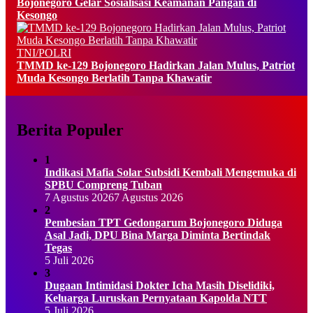
Bojonegoro Gelar Sosialisasi Keamanan Pangan di
Kesongo
TNI/POLRI
TMMD ke-129 Bojonegoro Hadirkan Jalan Mulus, Patriot
Muda Kesongo Berlatih Tanpa Khawatir
Berita Populer
1
Indikasi Mafia Solar Subsidi Kembali Mengemuka di
SPBU Compreng Tuban
7 Agustus 2026
7 Agustus 2026
2
Pembesian TPT Gedongarum Bojonegoro Diduga
Asal Jadi, DPU Bina Marga Diminta Bertindak
Tegas
5 Juli 2026
3
Dugaan Intimidasi Dokter Icha Masih Diselidiki,
Keluarga Luruskan Pernyataan Kapolda NTT
5 Juli 2026