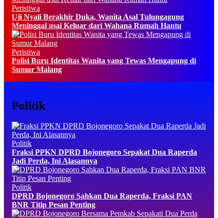
Peristiwa
Uji Nyali Berakhir Duka, Wanita Asal Tulungagung
Meninggal usai Keluar dari Wahana Rumah Hantu
Peristiwa
Polisi Buru Identitas Wanita yang Tewas Mengapung di
Sumur Malang
Politik
Politik
Fraksi PPKN DPRD Bojonegoro Sepakat Dua Raperda
Jadi Perda, Ini Alasannya
Politik
DPRD Bojonegoro Sahkan Dua Raperda, Fraksi PAN
BNR Titip Pesan Penting