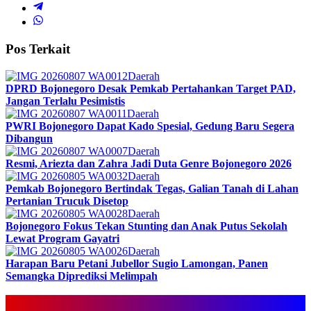
Pos Terkait
Daerah
DPRD Bojonegoro Desak Pemkab Pertahankan Target PAD,
Jangan Terlalu Pesimistis
Daerah
PWRI Bojonegoro Dapat Kado Spesial, Gedung Baru Segera
Dibangun
Daerah
Resmi, Ariezta dan Zahra Jadi Duta Genre Bojonegoro 2026
Daerah
Pemkab Bojonegoro Bertindak Tegas, Galian Tanah di Lahan
Pertanian Trucuk Disetop
Daerah
Bojonegoro Fokus Tekan Stunting dan Anak Putus Sekolah
Lewat Program Gayatri
Daerah
Harapan Baru Petani Jubellor Sugio Lamongan, Panen
Semangka Diprediksi Melimpah