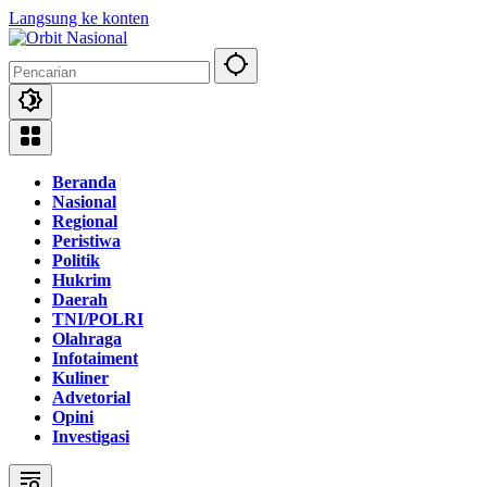
Langsung ke konten
Beranda
Nasional
Regional
Peristiwa
Politik
Hukrim
Daerah
TNI/POLRI
Olahraga
Infotaiment
Kuliner
Advetorial
Opini
Investigasi