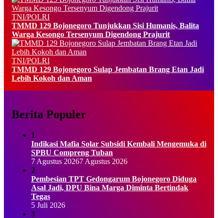
TNI/POLRI
TMMD 129 Bojonegoro Tunjukkan Sisi Humanis, Balita
Warga Kesongo Tersenyum Digendong Prajurit
TNI/POLRI
TMMD 129 Bojonegoro Sulap Jembatan Brang Etan Jadi
Lebih Kokoh dan Aman
Berita Populer
1
Indikasi Mafia Solar Subsidi Kembali Mengemuka di
SPBU Compreng Tuban
7 Agustus 2026
7 Agustus 2026
2
Pembesian TPT Gedongarum Bojonegoro Diduga
Asal Jadi, DPU Bina Marga Diminta Bertindak
Tegas
5 Juli 2026
3