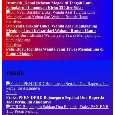
Dramatis, Kapal Nelayan Mogok di Tengah Laut,
Satpolairud Lamongan Kirim 35 Liter Solar
Peristiwa
Uji Nyali Berakhir Duka, Wanita Asal Tulungagung
Meninggal usai Keluar dari Wahana Rumah Hantu
Peristiwa
Polisi Buru Identitas Wanita yang Tewas Mengapung di
Sumur Malang
Politik
Politik
Fraksi PPKN DPRD Bojonegoro Sepakat Dua Raperda
Jadi Perda, Ini Alasannya