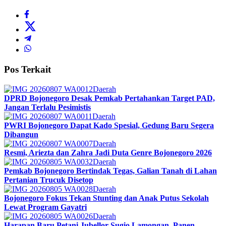
Pos Terkait
Daerah
DPRD Bojonegoro Desak Pemkab Pertahankan Target PAD,
Jangan Terlalu Pesimistis
Daerah
PWRI Bojonegoro Dapat Kado Spesial, Gedung Baru Segera
Dibangun
Daerah
Resmi, Ariezta dan Zahra Jadi Duta Genre Bojonegoro 2026
Daerah
Pemkab Bojonegoro Bertindak Tegas, Galian Tanah di Lahan
Pertanian Trucuk Disetop
Daerah
Bojonegoro Fokus Tekan Stunting dan Anak Putus Sekolah
Lewat Program Gayatri
Daerah
Harapan Baru Petani Jubellor Sugio Lamongan, Panen