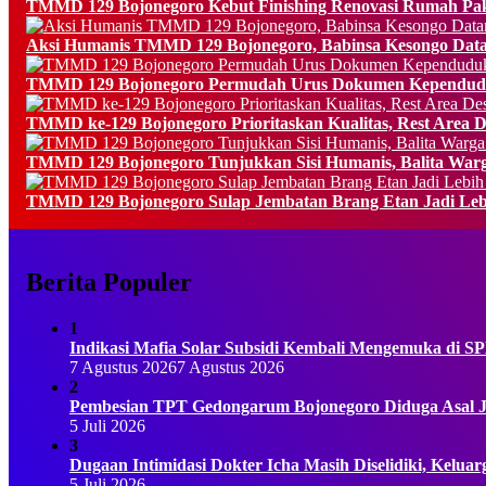
TMMD 129 Bojonegoro Kebut Finishing Renovasi Rumah Pak
Aksi Humanis TMMD 129 Bojonegoro, Babinsa Kesongo Data
TMMD 129 Bojonegoro Permudah Urus Dokumen Kependudu
TMMD ke-129 Bojonegoro Prioritaskan Kualitas, Rest Area
TMMD 129 Bojonegoro Tunjukkan Sisi Humanis, Balita Warg
TMMD 129 Bojonegoro Sulap Jembatan Brang Etan Jadi Le
Berita Populer
1
Indikasi Mafia Solar Subsidi Kembali Mengemuka di
7 Agustus 2026
7 Agustus 2026
2
Pembesian TPT Gedongarum Bojonegoro Diduga Asal J
5 Juli 2026
3
Dugaan Intimidasi Dokter Icha Masih Diselidiki, Kel
5 Juli 2026