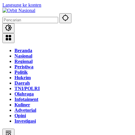
Langsung ke konten
Beranda
Nasional
Regional
Peristiwa
Politik
Hukrim
Daerah
TNI/POLRI
Olahraga
Infotaiment
Kuliner
Advetorial
Opini
Investigasi