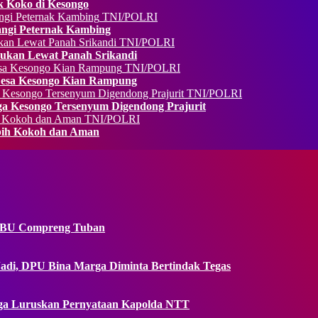
 Koko di Kesongo
TNI/POLRI
ngi Peternak Kambing
TNI/POLRI
kan Lewat Panah Srikandi
TNI/POLRI
 Desa Kesongo Kian Rampung
TNI/POLRI
a Kesongo Tersenyum Digendong Prajurit
TNI/POLRI
bih Kokoh dan Aman
 SPBU Compreng Tuban
adi, DPU Bina Marga Diminta Bertindak Tegas
uarga Luruskan Pernyataan Kapolda NTT