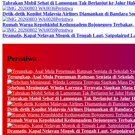
Tabrakan Mobil Sehat di Lamongan Tak Berlanjut ke Jalur Hu
Peristiwa
Detik-detik Kopilot Malaysia Airlines Diamankan di Bandara Soet
Peristiwa
Rumah Warga Kepohkidul Kedungadem Bojonegoro Terbakar, 
Peristiwa
Dramatis, Kapal Nelayan Mogok di Tengah Laut, Satpolairud L
Peristiwa
Terungkap, Asal Mula Penemuan Ratusan Senjata di Sekolah 
Sebelum Meninggal, Winda Lorenza Ternyata Siapkan Masa
Tabrakan Mobil Sehat di Lamongan Tak Berlanjut ke Jalur 
Detik-detik Kopilot Malaysia Airlines Diamankan di Bandara So
Rumah Warga Kepohkidul Kedungadem Bojonegoro Terbakar
Dramatis, Kapal Nelayan Mogok di Tengah Laut, Satpolairud