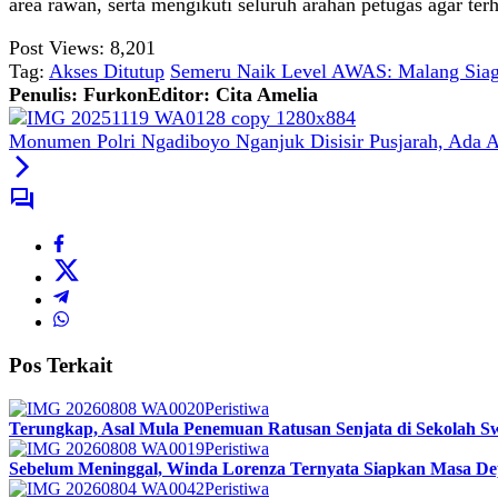
area rawan, serta mengikuti seluruh arahan petugas agar ter
Post Views:
8,201
Tag:
Akses Ditutup
Semeru Naik Level AWAS: Malang Siag
Penulis: Furkon
Editor: Cita Amelia
Monumen Polri Ngadiboyo Nganjuk Disisir Pusjarah, Ada 
Pos Terkait
Peristiwa
Terungkap, Asal Mula Penemuan Ratusan Senjata di Sekolah Sw
Peristiwa
Sebelum Meninggal, Winda Lorenza Ternyata Siapkan Masa De
Peristiwa