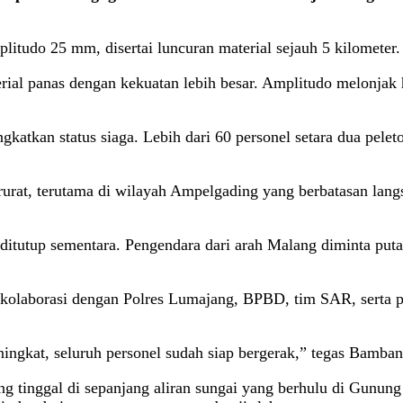
itudo 25 mm, disertai luncuran material sejauh 5 kilometer. A
al panas dengan kekuatan lebih besar. Amplitudo melonjak 
katkan status siaga. Lebih dari 60 personel setara dua pele
rurat, terutama di wilayah Ampelgading yang berbatasan la
ditutup sementara. Pengendara dari arah Malang diminta put
 berkolaborasi dengan Polres Lumajang, BPBD, tim SAR, serta
ningkat, seluruh personel sudah siap bergerak,” tegas Bamban
g tinggal di sepanjang aliran sungai yang berhulu di Gunung