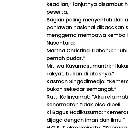
keadilan,” lanjutnya disambut 
peserta.
Bagian paling menyentuh dari 
pahlawan nasional dibacakan s
menggema membawa kembali s
Nusantara:
TNI/POLRI
TNI/POLRI
Martha Christina Tiahahu: “Tubu
pernah pudar.”
Kol
TM
ab
MD
Mr. Iwa Kusumasumantri: “Hukum
or
129
rakyat, bukan di atasnya.”
asi
Boj
TM
on
Kasman Singodimedjo: “Kemerde
MD
eg
bukan sekedar semangat.”
ke
or
Ratu Kalinyamat: “Aku rela mati
-
o
129
Ha
kehormatan tidak bisa dibeli.”
Boj
dir
Ki Bagus Hadikusumo: “Kemer
on
ka
eg
n
dijaga dengan iman dan ilmu.”
or
Dr
H.O.S. Tjokroaminoto: “Seorang