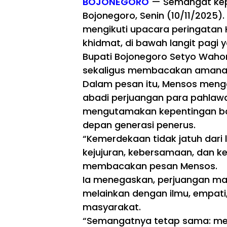
BOJONEGORO
— Semangat kep
Bojonegoro, Senin (10/11/2025).
mengikuti upacara peringatan
khidmat, di bawah langit pagi
Bupati Bojonegoro Setyo Wahon
sekaligus membacakan amanat Me
Dalam pesan itu, Mensos menga
abadi perjuangan para pahlaw
mengutamakan kepentingan ba
depan generasi penerus.
“Kemerdekaan tidak jatuh dari la
kejujuran, kebersamaan, dan ke
membacakan pesan Mensos.
Ia menegaskan, perjuangan masa
melainkan dengan ilmu, empati
masyarakat.
“Semangatnya tetap sama: m