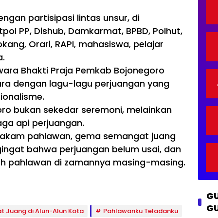
Ba
Ge
Ge
Ke
r
so
K
ng
ne
ne
so
ng
s
gan partisipasi lintas unsur, di
un
ras
ras
ng
o
n
Satpol PP, Dishub, Damkarmat, BPBD, Polhut,
De
i
i
o
o
sa,
Ce
Ce
kang, Orari, RAPI, mahasiswa, pelajar
Ed
rd
rd
.
uk
as
as
asi
Swara Bhakti Praja Pemkab Bojonegoro
Le
Le
Giz
wa
wa
cara dengan lagu-lagu perjuangan yang
i
t
t
onalisme.
da
La
La
n
ya
ya
oro bukan sekedar seremoni, melainkan
Ke
na
na
aga api perjuangan.
se
n
n
ha
Per
Per
 makam pahlawan, gema semangat juang
ta
pu
pu
ngingat bahwa perjuangan belum usai, dan
n
sta
sta
Re
ah pahlawan di zamannya masing-masing.
ka
ka
ma
an
an
ja
Kel
Kel
Ja
ilin
ilin
GU
di
g
g
Pri
GU
di
di
 Juang di Alun-Alun Kota
Pahlawanku Teladanku
ori
De
De