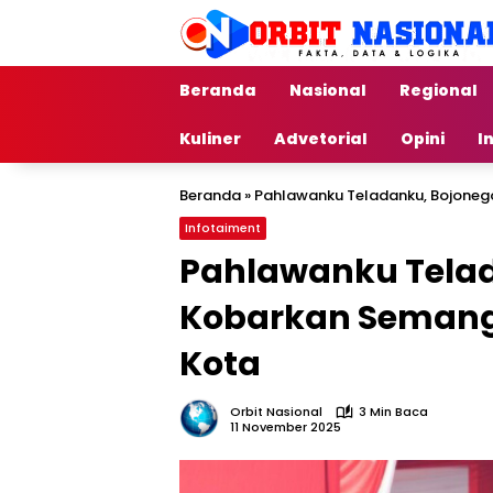
Langsung
ke
konten
Beranda
Nasional
Regional
Kuliner
Advetorial
Opini
I
Beranda
»
Pahlawanku Teladanku, Bojoneg
Infotaiment
Pahlawanku Telad
Kobarkan Semanga
Kota
Orbit Nasional
3 Min Baca
11 November 2025