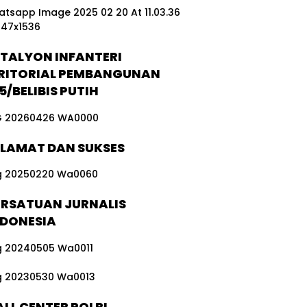
tas
sa
Ke
so
ng
TALYON INFANTERI
o
RITORIAL PEMBANGUNAN
5/BELIBIS PUTIH
ELAMAT DAN SUKSES
ERSATUAN JURNALIS
NDONESIA
LL CENTER POLRI