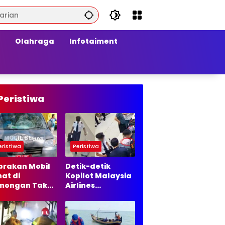
Olahraga
Infotaiment
Peristiwa
eristiwa
Peristiwa
brakan Mobil
Detik-detik
at di
Kopilot Malaysia
mongan Tak
Airlines
lanjut ke
Diamankan di
ur Hukum, Ini
Bandara Soetta,
asannya
70 Ribu Butir
Ekstasi Disita