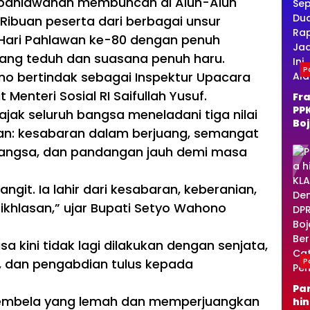
ahlawanan membuncah di Alun-Alun
 Ribuan peserta dari berbagai unsur
 Hari Pahlawan ke-80 dengan penuh
 yang teduh dan suasana penuh haru.
Po
o bertindak sebagai Inspektur Upacara
nteri Sosial RI Saifullah Yusuf.
Fra
PP
jak seluruh bangsa meneladani tiga nilai
Bo
an: kesabaran dalam berjuang, semangat
o 
Du
ngsa, dan pandangan jauh demi masa
Ra
Ja
ngit. Ia lahir dari kesabaran, keberanian,
Per
Al
ikhlasan,” ujar Bupati Setyo Wahono
 kini tidak lagi dilakukan dengan senjata,
, dan pengabdian tulus kepada
Po
Pa
embela yang lemah dan memperjuangkan
hi