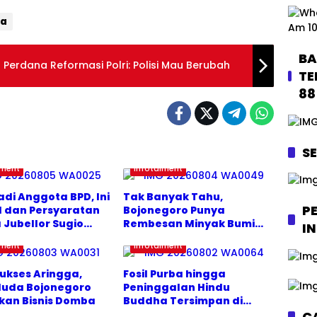
tas
sa
sa
ia
Ke
Ke
so
so
ng
ng
BA
Perdana Reformasi Polri: Polisi Mau Berubah
o
o
TE
88
S
iment
Infotaiment
adi Anggota BPD, Ini
Tak Banyak Tahu,
P
 dan Persyaratan
Bojonegoro Punya
 Jubellor Sugio
Rembesan Minyak Bumi
I
gan
Alami
iment
Infotaiment
Sukses Aringga,
Fosil Purba hingga
uda Bojonegoro
Peninggalan Hindu
kan Bisnis Domba
Buddha Tersimpan di
Museum Rajekwesi
CA