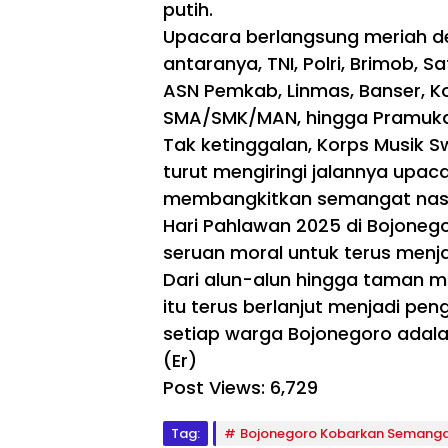
Ba
putih.
so
ng
ng
Upacara berlangsung meriah den
un
o
antaranya, TNI, Polri, Brimob, 
De
sa,
ASN Pemkab, Linmas, Banser, Ko
Ed
SMA/SMK/MAN, hingga Pramuka
uk
asi
Tak ketinggalan, Korps Musik 
Giz
turut mengiringi jalannya upa
i
membangkitkan semangat nasi
da
n
Hari Pahlawan 2025 di Bojoneg
Ke
seruan moral untuk terus menj
se
ha
Dari alun-alun hingga taman
ta
itu terus berlanjut menjadi pe
n
Re
setiap warga Bojonegoro adal
ma
(Er)
ja
Post Views:
6,729
Ja
di
Pri
Tag:
Bojonegoro Kobarkan Semangat
ori