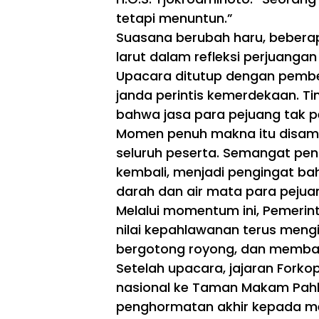
o
ain
tetapi menuntun.”
da
as
n
e
Suasana berubah haru, bebera
Din
Be
larut dalam refleksi perjuanga
ke
rku
s
ali
Upacara ditutup dengan pember
Ha
tas
janda perintis kemerdekaan. Ti
TNI/POLRI
dir
,
ka
Wa
bahwa jasa para pejuang tak p
TM
n
rg
Momen penuh makna itu disamb
MD
PM
a
ke
seluruh peserta. Semangat pe
T
Sa
-
un
mb
kembali, menjadi pengingat bah
129
tuk
ut
Boj
darah dan air mata para pejua
Te
Ge
on
ka
mb
Melalui momentum ini, Pemerin
eg
n
ira
nilai kepahlawanan terus meng
or
Risi
o
ko
bergotong royong, dan memba
Ta
Stu
Setelah upacara, jajaran Fork
k
nti
Ha
nasional ke Taman Makam Pahl
ng
ny
di
penghormatan akhir kepada me
a
Ke