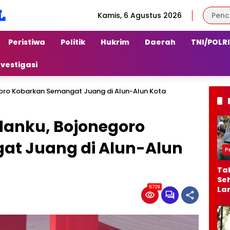
Kamis, 6 Agustus 2026
Peristiwa
Politik
Hukrim
Daerah
TNI/POLRI
nvestigasi
oro Kobarkan Semangat Juang di Alun-Alun Kota
anku, Bojonegoro
t Juang di Alun-Alun
P
Ta
Seh
6729
La
Ber
Jal
Al