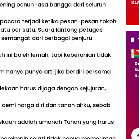
KLA
hening penuh rasa bangga dari seluruh
De
DP
Bo
upacara terjadi ketika pesan-pesan tokoh
o B
atu per satu. Suara lantang petugas
Ca
emangat dari berbagai penjuru
Pe
TNI/POLRI
TNI/POLRI
TNI/POLRI
TNI/POLRI
T
h ini boleh lemah, tapi keberanian tidak
Du
TM
Kol
TM
D
ku
MD
ab
MD
k
 hanya punya arti jika berdiri bersama
ng
ke
or
129
n
Ke
-
asi
Boj
K
se
129
TM
on
s
kaan harus dijaga dengan kejujuran,
ha
Boj
MD
eg
h
ta
on
ke
or
t
 demi harga diri dan tanah airku, sebab
n
eg
-
o
n
Ma
or
129
Ha
M
sy
o
Boj
dir
s
dekaan adalah amanah Tuhan yang harus
ar
Ha
on
ka
a
ak
dir
eg
n
a
at,
ka
or
Dr
at
 pemimpin sejati tidak hanya memerintah,