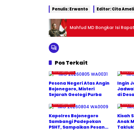
tas
Penulis: Erwanto
Editor: Cita Amel
Mahfud MD Bongkar Isi Rapat 
Pos Terkait
Infotaiment
Infota
Pesona Negeri Atas Angin
Ingin J
Bojonegoro, Misteri
Jadwal
Sejarah Geologi Purba
di Desa
Lamon
Infotaiment
Infota
Kapolres Bojonegoro
Kisah 
Sambangi Padepokan
Anak M
PSHT, Sampaikan Pesan
Takluk
Jogo Bojonegoro