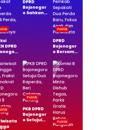
DPRD
Bojonegor
o Sahkan
Dua
Raperda,
Fraksi PAN
litik
Politik
BNR Titip
Pesan
ksi
DPRD
Penting
KN DPRD
Bojonegor
jonegor
o Bersama
Sepakat
Pemkab
a
Sepakati
perda
Dua Perda
di
Baru,
da, Ini
Fokus
asannya
Anak dan
Pariwisata
Politik
PKB DPRD
litik
Bojonegor
o Setujui
riwisata
Politik
Dua
ngga