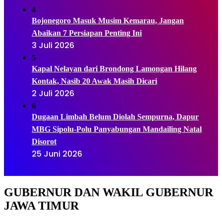
4
Bojonegoro Masuk Musim Kemarau, Jangan
Abaikan 7 Persiapan Penting Ini
3 Juli 2026
5
Kapal Nelayan dari Brondong Lamongan Hilang
Kontak, Nasib 20 Awak Masih Dicari
2 Juli 2026
6
Dugaan Limbah Belum Diolah Sempurna, Dapur
MBG Sipolu-Polu Panyabungan Mandailing Natal
Disorot
25 Juni 2026
GUBERNUR DAN WAKIL GUBERNUR
JAWA TIMUR