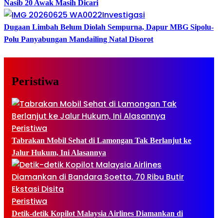
Nasib 20 Awak Masih Dicari
Investigasi
Dugaan Limbah Belum Diolah Sempurna, Dapur MBG Sipolu-
Polu Panyabungan Mandailing Natal Disorot
Peristiwa
Peristiwa
Tabrakan Mobil Sehat di Lamongan Tak Berlanjut ke
Jalur Hukum, Ini Alasannya
Peristiwa
Detik-detik Kopilot Malaysia Airlines Diamankan di