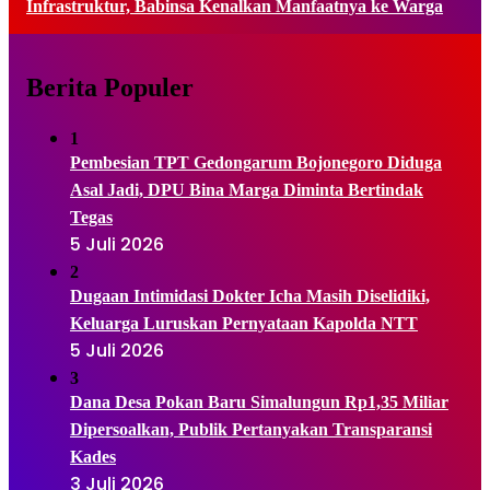
Infrastruktur, Babinsa Kenalkan Manfaatnya ke Warga
Berita Populer
1
Pembesian TPT Gedongarum Bojonegoro Diduga
Asal Jadi, DPU Bina Marga Diminta Bertindak
Tegas
5 Juli 2026
2
Dugaan Intimidasi Dokter Icha Masih Diselidiki,
Keluarga Luruskan Pernyataan Kapolda NTT
5 Juli 2026
3
Dana Desa Pokan Baru Simalungun Rp1,35 Miliar
Dipersoalkan, Publik Pertanyakan Transparansi
Kades
3 Juli 2026