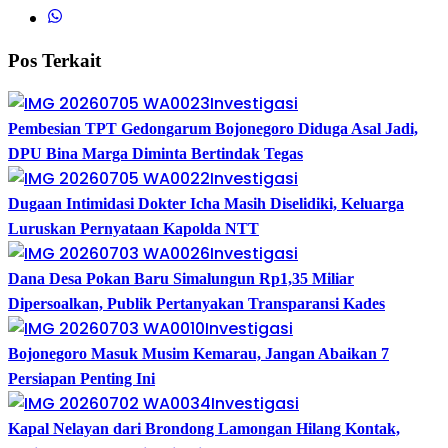
Pos Terkait
Investigasi
Pembesian TPT Gedongarum Bojonegoro Diduga Asal Jadi,
DPU Bina Marga Diminta Bertindak Tegas
Investigasi
Dugaan Intimidasi Dokter Icha Masih Diselidiki, Keluarga
Luruskan Pernyataan Kapolda NTT
Investigasi
Dana Desa Pokan Baru Simalungun Rp1,35 Miliar
Dipersoalkan, Publik Pertanyakan Transparansi Kades
Investigasi
Bojonegoro Masuk Musim Kemarau, Jangan Abaikan 7
Persiapan Penting Ini
Investigasi
Kapal Nelayan dari Brondong Lamongan Hilang Kontak,