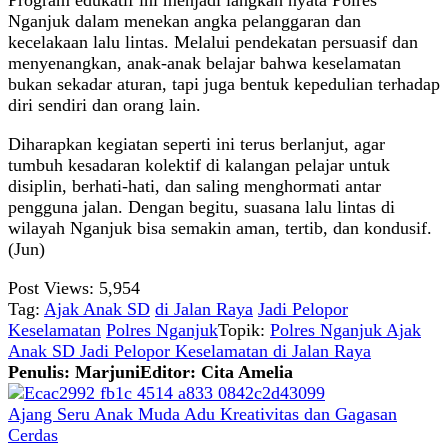
Program edukatif ini menjadi langkah nyata Polres
Nganjuk dalam menekan angka pelanggaran dan
kecelakaan lalu lintas. Melalui pendekatan persuasif dan
menyenangkan, anak-anak belajar bahwa keselamatan
bukan sekadar aturan, tapi juga bentuk kepedulian terhadap
diri sendiri dan orang lain.
Diharapkan kegiatan seperti ini terus berlanjut, agar
tumbuh kesadaran kolektif di kalangan pelajar untuk
disiplin, berhati-hati, dan saling menghormati antar
pengguna jalan. Dengan begitu, suasana lalu lintas di
wilayah Nganjuk bisa semakin aman, tertib, dan kondusif.
(Jun)
Post Views:
5,954
Tag:
Ajak Anak SD
di Jalan Raya
Jadi Pelopor
Keselamatan
Polres Nganjuk
Topik:
Polres Nganjuk Ajak
Anak SD Jadi Pelopor Keselamatan di Jalan Raya
Penulis: Marjuni
Editor: Cita Amelia
Ajang Seru Anak Muda Adu Kreativitas dan Gagasan
Cerdas