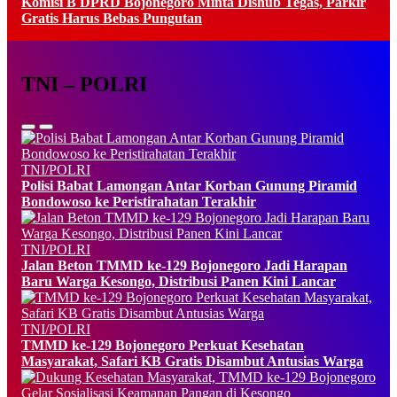
Komisi B DPRD Bojonegoro Minta Dishub Tegas, Parkir
Gratis Harus Bebas Pungutan
TNI – POLRI
TNI/POLRI
Polisi Babat Lamongan Antar Korban Gunung Piramid
Bondowoso ke Peristirahatan Terakhir
TNI/POLRI
Jalan Beton TMMD ke-129 Bojonegoro Jadi Harapan
Baru Warga Kesongo, Distribusi Panen Kini Lancar
TNI/POLRI
TMMD ke-129 Bojonegoro Perkuat Kesehatan
Masyarakat, Safari KB Gratis Disambut Antusias Warga