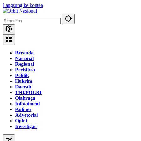
Langsung ke konten
Beranda
Nasional
Regional
Peristiwa
Politik
Hukrim
Daerah
TNI/POLRI
Olahraga
Infotaiment
Kuliner
Advetorial
Opini
Investigasi