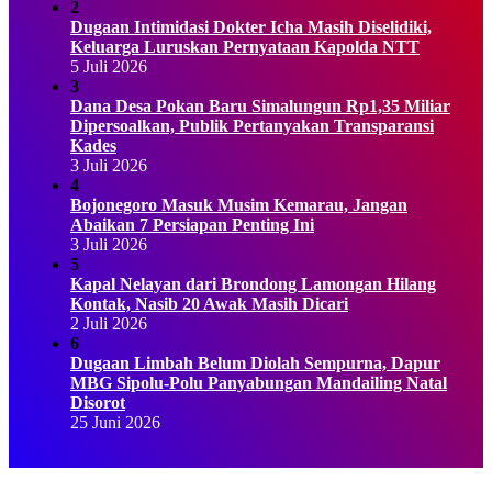
2
Dugaan Intimidasi Dokter Icha Masih Diselidiki,
Keluarga Luruskan Pernyataan Kapolda NTT
5 Juli 2026
3
Dana Desa Pokan Baru Simalungun Rp1,35 Miliar
Dipersoalkan, Publik Pertanyakan Transparansi
Kades
3 Juli 2026
4
Bojonegoro Masuk Musim Kemarau, Jangan
Abaikan 7 Persiapan Penting Ini
3 Juli 2026
5
Kapal Nelayan dari Brondong Lamongan Hilang
Kontak, Nasib 20 Awak Masih Dicari
2 Juli 2026
6
Dugaan Limbah Belum Diolah Sempurna, Dapur
MBG Sipolu-Polu Panyabungan Mandailing Natal
Disorot
25 Juni 2026