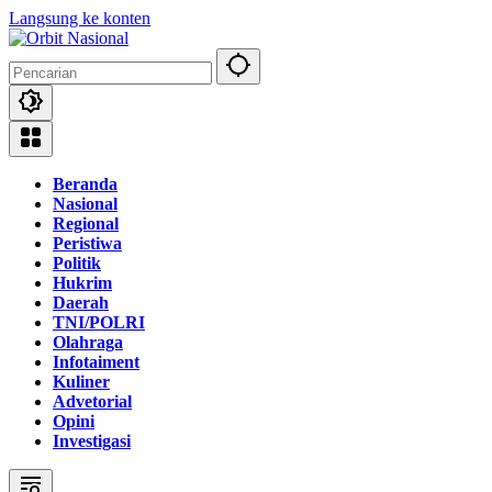
Langsung ke konten
Beranda
Nasional
Regional
Peristiwa
Politik
Hukrim
Daerah
TNI/POLRI
Olahraga
Infotaiment
Kuliner
Advetorial
Opini
Investigasi