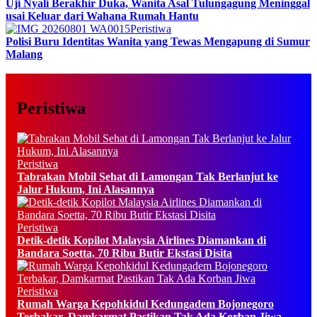
Uji Nyali Berakhir Duka, Wanita Asal Tulungagung Meninggal
usai Keluar dari Wahana Rumah Hantu
Peristiwa
Polisi Buru Identitas Wanita yang Tewas Mengapung di Sumur
Malang
Peristiwa
Peristiwa
Tabrakan Mobil Sehat di Lamongan Tak Berlanjut ke
Jalur Hukum, Ini Alasannya
Peristiwa
Detik-detik Kopilot Malaysia Airlines Diamankan di
Bandara Soetta, 70 Ribu Butir Ekstasi Disita
Peristiwa
Rumah Warga Kepohkidul Kedungadem Bojonegoro
Terbakar, Damkarmat Pastikan Tak Ada Korban Jiwa