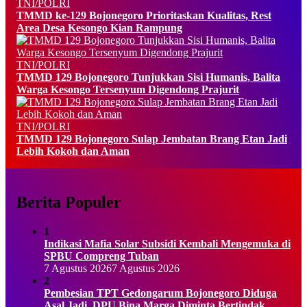
TNI/POLRI
TMMD ke-129 Bojonegoro Prioritaskan Kualitas, Rest
Area Desa Kesongo Kian Rampung
TNI/POLRI
TMMD 129 Bojonegoro Tunjukkan Sisi Humanis, Balita
Warga Kesongo Tersenyum Digendong Prajurit
TNI/POLRI
TMMD 129 Bojonegoro Sulap Jembatan Brang Etan Jadi
Lebih Kokoh dan Aman
Berita Populer
1
Indikasi Mafia Solar Subsidi Kembali Mengemuka di
SPBU Compreng Tuban
7 Agustus 2026
7 Agustus 2026
2
Pembesian TPT Gedongarum Bojonegoro Diduga
Asal Jadi, DPU Bina Marga Diminta Bertindak