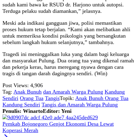
sudah kami bawa ke RSUD dr. Harjono untuk autopsi.
Terduga pelaku sudah diamankan,” jelasnya.
Meski ada indikasi gangguan jiwa, polisi memastikan
proses hukum tetap berjalan. “Kami akan melibatkan ahli
untuk memeriksa kondisi psikologis yang bersangkutan
sebelum langkah hukum selanjutnya,” tambahnya.
Tragedi ini meninggalkan luka yang dalam bagi keluarga
dan masyarakat Pulung. Dua orang tua yang dikenal ramah
dan pekerja keras, harus meregang nyawa dengan cara
tragis di tangan darah dagingnya sendiri. (Win)
Post Views:
4,906
Tag:
Anak Bunuh
dan Amarah Warga Pulung
Kandung
Sendiri
Orang Tua
Tangis
Topik:
Anak Bunuh Orang Tua
Kandung Sendiri
Tangis dan Amarah Warga Pulung
Penulis: Winarto
Editor: Yeni
Pemkab Bojonegoro Genjot Ekonomi Desa Lewat
Koperasi Merah