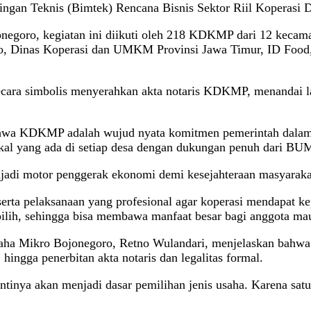
ingan Teknis (Bimtek) Rencana Bisnis Sektor Riil Koperasi
oro, kegiatan ini diikuti oleh 218 KDKMP dari 12 kecamata
 Dinas Koperasi dan UMKM Provinsi Jawa Timur, ID Food, 
cara simbolis menyerahkan akta notaris KDKMP, menandai la
wa KDKMP adalah wujud nyata komitmen pemerintah dalam m
lokal yang ada di setiap desa dengan dukungan penuh dari B
jadi motor penggerak ekonomi demi kesejahteraan masyarakat
 serta pelaksanaan yang profesional agar koperasi mendapat k
lih, sehingga bisa membawa manfaat besar bagi anggota ma
saha Mikro Bojonegoro, Retno Wulandari, menjelaskan bahwa
ngga penerbitan akta notaris dan legalitas formal.
nya akan menjadi dasar pemilihan jenis usaha. Karena satu k