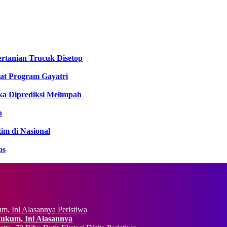
rtanian Trucuk Disetop
at Program Gayatri
ka Diprediksi Melimpah
b
im di Nasional
os
Peristiwa
Hukum, Ini Alasannya