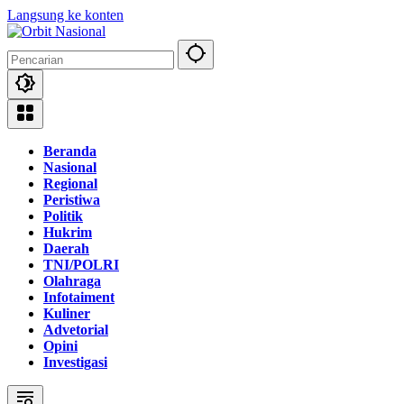
Langsung ke konten
Beranda
Nasional
Regional
Peristiwa
Politik
Hukrim
Daerah
TNI/POLRI
Olahraga
Infotaiment
Kuliner
Advetorial
Opini
Investigasi