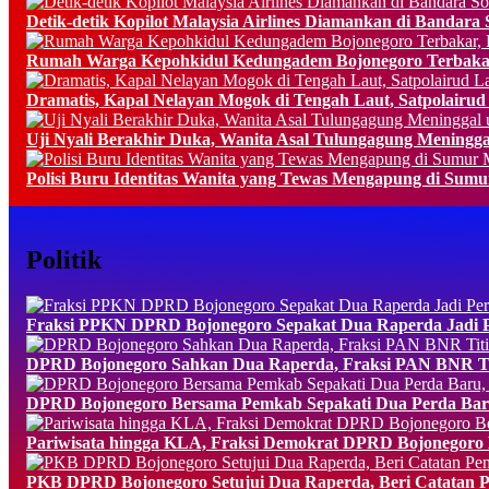
Detik-detik Kopilot Malaysia Airlines Diamankan di Bandara So
Rumah Warga Kepohkidul Kedungadem Bojonegoro Terbakar
Dramatis, Kapal Nelayan Mogok di Tengah Laut, Satpolairud
Uji Nyali Berakhir Duka, Wanita Asal Tulungagung Meningg
Polisi Buru Identitas Wanita yang Tewas Mengapung di Sum
Politik
Fraksi PPKN DPRD Bojonegoro Sepakat Dua Raperda Jadi Pe
DPRD Bojonegoro Sahkan Dua Raperda, Fraksi PAN BNR Tit
DPRD Bojonegoro Bersama Pemkab Sepakati Dua Perda Baru
Pariwisata hingga KLA, Fraksi Demokrat DPRD Bojonegoro B
PKB DPRD Bojonegoro Setujui Dua Raperda, Beri Catatan P