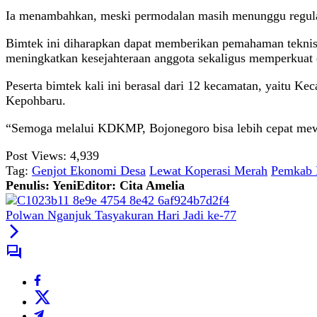
Ia menambahkan, meski permodalan masih menunggu regulasi l
Bimtek ini diharapkan dapat memberikan pemahaman teknis y
meningkatkan kesejahteraan anggota sekaligus memperkuat
Peserta bimtek kali ini berasal dari 12 kecamatan, yaitu
Kepohbaru.
“Semoga melalui KDKMP, Bojonegoro bisa lebih cepat mew
Post Views:
4,939
Tag:
Genjot Ekonomi Desa
Lewat Koperasi Merah
Pemkab 
Penulis: Yeni
Editor: Cita Amelia
Polwan Nganjuk Tasyakuran Hari Jadi ke-77