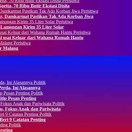
Peristiwa
etta, 70 Ribu Butir Ekstasi Disita
Peristiwa
, Damkarmat Pastikan Tak Ada Korban Jiwa
Peristiwa
 Lamongan Kirim 35 Liter Solar
Peristiwa
al usai Keluar dari Wahana Rumah Hantu
Peristiwa
ur Malang
Politik
rda, Ini Alasannya
Politik
ip Pesan Penting
Politik
, Fokus Anak dan Pariwisata
Politik
eri 9 Catatan Penting
Politik
enting