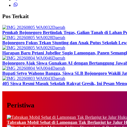
Pos Terkait
Daerah
Pemkab Bojonegoro Bertindak Tegas, Galian Tanah di Lahan Pe
Daerah
Bojonegoro Fokus Tekan Stunting dan Anak Putus Sekolah Lew
Daerah
Harapan Baru Petani Jubellor Sugio Lamongan, Panen Semang
Daerah
Bojonegoro Ajak Siswa Gunakan AI dengan Bertanggung Jawa
Daerah
Bupati Setyo Wahono Bangga, Siswa SLB Bojonegoro Wakili Jat
Daerah
405 Siswa Resmi Masuk Sekolah Rakyat Gresik, Ini Pesan Mens
Peristiwa
Tabrakan Mobil Sehat di Lamongan Tak Berlanjut ke Jalur 