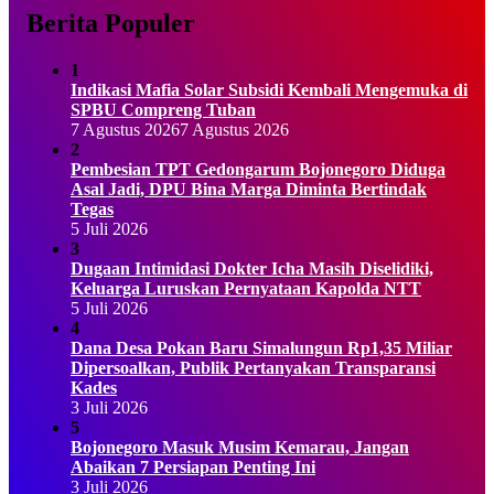
Berita Populer
1
Indikasi Mafia Solar Subsidi Kembali Mengemuka di
SPBU Compreng Tuban
7 Agustus 2026
7 Agustus 2026
2
Pembesian TPT Gedongarum Bojonegoro Diduga
Asal Jadi, DPU Bina Marga Diminta Bertindak
Tegas
5 Juli 2026
3
Dugaan Intimidasi Dokter Icha Masih Diselidiki,
Keluarga Luruskan Pernyataan Kapolda NTT
5 Juli 2026
4
Dana Desa Pokan Baru Simalungun Rp1,35 Miliar
Dipersoalkan, Publik Pertanyakan Transparansi
Kades
3 Juli 2026
5
Bojonegoro Masuk Musim Kemarau, Jangan
Abaikan 7 Persiapan Penting Ini
3 Juli 2026