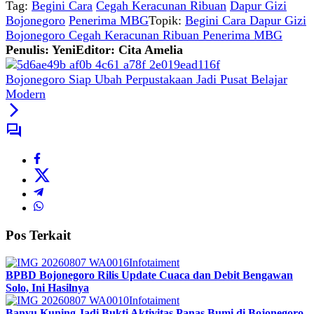
Tag:
Begini Cara
Cegah Keracunan Ribuan
Dapur Gizi
Bojonegoro
Penerima MBG
Topik:
Begini Cara Dapur Gizi
Bojonegoro Cegah Keracunan Ribuan Penerima MBG
Penulis: Yeni
Editor: Cita Amelia
Bojonegoro Siap Ubah Perpustakaan Jadi Pusat Belajar
Modern
Pos Terkait
Infotaiment
BPBD Bojonegoro Rilis Update Cuaca dan Debit Bengawan
Solo, Ini Hasilnya
Infotaiment
Banyu Kuning Jadi Bukti Aktivitas Panas Bumi di Bojonegoro,