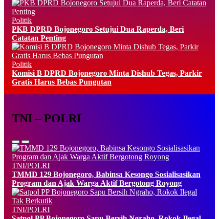
Politik
PKB DPRD Bojonegoro Setujui Dua Raperda, Beri
Catatan Penting
Politik
Komisi B DPRD Bojonegoro Minta Dishub Tegas, Parkir
Gratis Harus Bebas Pungutan
TNI – POLRI
TNI/POLRI
TMMD 129 Bojonegoro, Babinsa Kesongo Sosialisasikan
Program dan Ajak Warga Aktif Bergotong Royong
TNI/POLRI
Satpol PP Bojonegoro Sapu Bersih Ngraho, Rokok Ilegal