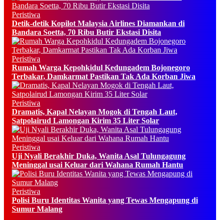
Peristiwa
Detik-detik Kopilot Malaysia Airlines Diamankan di
Bandara Soetta, 70 Ribu Butir Ekstasi Disita
Peristiwa
Rumah Warga Kepohkidul Kedungadem Bojonegoro
Terbakar, Damkarmat Pastikan Tak Ada Korban Jiwa
Peristiwa
Dramatis, Kapal Nelayan Mogok di Tengah Laut,
Satpolairud Lamongan Kirim 35 Liter Solar
Peristiwa
Uji Nyali Berakhir Duka, Wanita Asal Tulungagung
Meninggal usai Keluar dari Wahana Rumah Hantu
Peristiwa
Polisi Buru Identitas Wanita yang Tewas Mengapung di
Sumur Malang