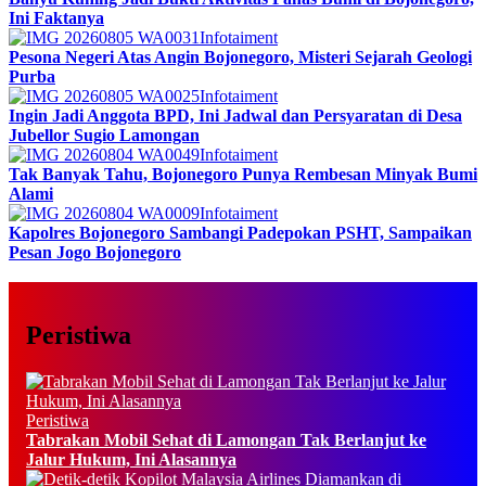
Ini Faktanya
Infotaiment
Pesona Negeri Atas Angin Bojonegoro, Misteri Sejarah Geologi
Purba
Infotaiment
Ingin Jadi Anggota BPD, Ini Jadwal dan Persyaratan di Desa
Jubellor Sugio Lamongan
Infotaiment
Tak Banyak Tahu, Bojonegoro Punya Rembesan Minyak Bumi
Alami
Infotaiment
Kapolres Bojonegoro Sambangi Padepokan PSHT, Sampaikan
Pesan Jogo Bojonegoro
Peristiwa
Peristiwa
Tabrakan Mobil Sehat di Lamongan Tak Berlanjut ke
Jalur Hukum, Ini Alasannya