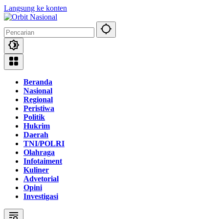
Langsung ke konten
Beranda
Nasional
Regional
Peristiwa
Politik
Hukrim
Daerah
TNI/POLRI
Olahraga
Infotaiment
Kuliner
Advetorial
Opini
Investigasi