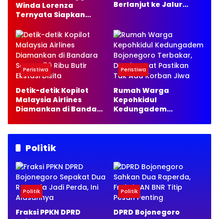
Berlanjut ke Jalur
Winda Lorenza
Hukum, Ini Alasannya
Ternyata Siapkan
Masa Depan Baru dan
Ingin Bangun Usaha
Peristiwa
Peristiwa
Detik-detik Kopilot
Rumah Warga
Malaysia Airlines
Kepohkidul
Diamankan di Bandara
Kedungadem
Soetta, 70 Ribu Butir
Bojonegoro Terbakar,
Ekstasi Disita
Damkarmat Pastikan
Tak Ada Korban Jiwa
Politik
Politik
Politik
Fraksi PPKN DPRD
DPRD Bojonegoro