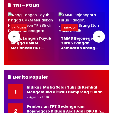
TNI – POLRI
TNI/POLRI
TNI/POLRI
Reog, Langen Tayub
TMMD Bojonegoro
hingga UMKM
Turun Tangan,
Meriahkan HUT
Jembatan Brang
Batalyon TP 885 di
Etan Makin Bersih
Dander Bojonegoro
Berita Populer
Indikasi Mafia Solar Subsidi Kembali
1
Mengemuka di SPBU Compreng Tuban
7 Agustus 2026
Pembesian TPT Gedongarum
2
Bojonegoro Diduga Asal Jadi, DPU Bina