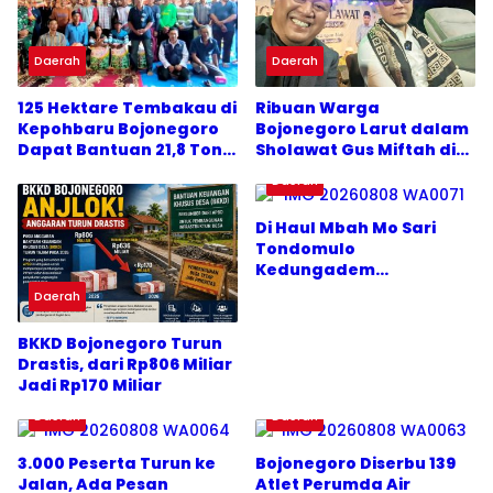
Daerah
Daerah
125 Hektare Tembakau di
Ribuan Warga
Kepohbaru Bojonegoro
Bojonegoro Larut dalam
Dapat Bantuan 21,8 Ton
Sholawat Gus Miftah di
Pupuk NPK
Mlideg
Daerah
Di Haul Mbah Mo Sari
Tondomulo
Kedungadem
Bojonegoro, Mitro’atin:
Daerah
Selagi Hidup Mari
Perbanyak Amal
BKKD Bojonegoro Turun
Drastis, dari Rp806 Miliar
Jadi Rp170 Miliar
Daerah
Daerah
3.000 Peserta Turun ke
Bojonegoro Diserbu 139
Jalan, Ada Pesan
Atlet Perumda Air