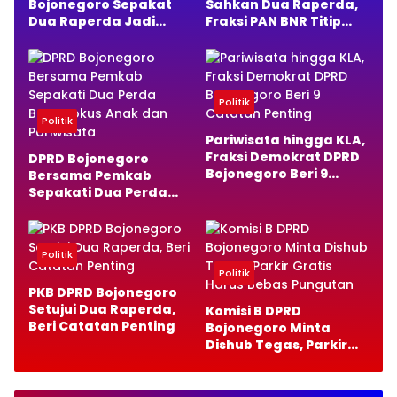
Bojonegoro Sepakat
Sahkan Dua Raperda,
Dua Raperda Jadi
Fraksi PAN BNR Titip
Perda, Ini Alasannya
Pesan Penting
Politik
Politik
Pariwisata hingga KLA,
Fraksi Demokrat DPRD
DPRD Bojonegoro
Bojonegoro Beri 9
Bersama Pemkab
Catatan Penting
Sepakati Dua Perda
Baru, Fokus Anak dan
Pariwisata
Politik
Politik
PKB DPRD Bojonegoro
Setujui Dua Raperda,
Komisi B DPRD
Beri Catatan Penting
Bojonegoro Minta
Dishub Tegas, Parkir
Gratis Harus Bebas
Pungutan