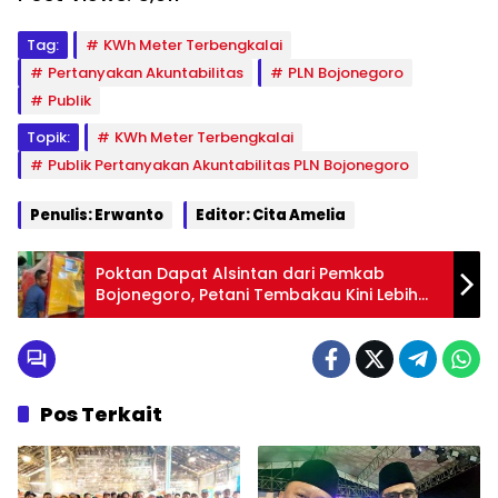
Tag:
KWh Meter Terbengkalai
Pertanyakan Akuntabilitas
PLN Bojonegoro
Publik
Topik:
KWh Meter Terbengkalai
Publik Pertanyakan Akuntabilitas PLN Bojonegoro
Penulis: Erwanto
Editor: Cita Amelia
Poktan Dapat Alsintan dari Pemkab
Bojonegoro, Petani Tembakau Kini Lebih
Efisien
Pos Terkait