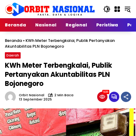
Langsung
ke
konten
Beranda
Nasional
Regional
Peristiwa
Poli
Beranda
»
KWh Meter Terbengkalai, Publik Pertanyakan
Akuntabilitas PLN Bojonegoro
Daerah
KWh Meter Terbengkalai, Publik
Pertanyakan Akuntabilitas PLN
Bojonegoro
5011
Orbit Nasional
2 Min Baca
13 September 2025