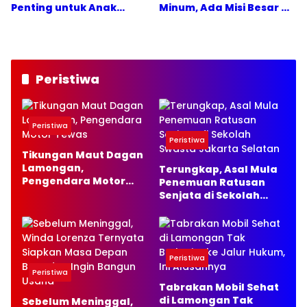
Penting untuk Anak
Minum, Ada Misi Besar di
Bojonegoro
Balik PORPAMDA 2026
Peristiwa
Peristiwa
Peristiwa
Tikungan Maut Dagan
Lamongan,
Terungkap, Asal Mula
Pengendara Motor
Penemuan Ratusan
Tewas
Senjata di Sekolah
Swasta Jakarta
Selatan
Peristiwa
Peristiwa
Tabrakan Mobil Sehat
di Lamongan Tak
Sebelum Meninggal,