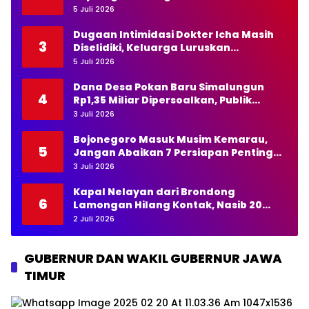
Marga Diminta Bertindak Tegas
5 Juli 2026
Dugaan Intimidasi Dokter Icha Masih
3
Diselidiki, Keluarga Luruskan
Pernyataan Kapolda NTT
5 Juli 2026
Dana Desa Pokan Baru Simalungun
4
Rp1,35 Miliar Dipersoalkan, Publik
Pertanyakan Transparansi Kades
3 Juli 2026
Bojonegoro Masuk Musim Kemarau,
5
Jangan Abaikan 7 Persiapan Penting
Ini
3 Juli 2026
Kapal Nelayan dari Brondong
6
Lamongan Hilang Kontak, Nasib 20
Awak Masih Dicari
2 Juli 2026
GUBERNUR DAN WAKIL GUBERNUR JAWA
TIMUR