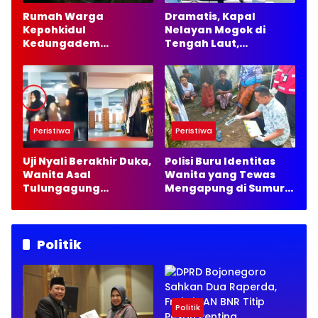
Rumah Warga
Dramatis, Kapal
Kepohkidul
Nelayan Mogok di
Kedungadem
Tengah Laut,
Bojonegoro Terbakar,
Satpolairud Lamongan
Damkarmat Pastikan
Kirim 35 Liter Solar
Tak Ada Korban Jiwa
Peristiwa
Peristiwa
Uji Nyali Berakhir Duka,
Polisi Buru Identitas
Wanita Asal
Wanita yang Tewas
Tulungagung
Mengapung di Sumur
Meninggal usai Keluar
Malang
dari Wahana Rumah
Hantu
Politik
Politik