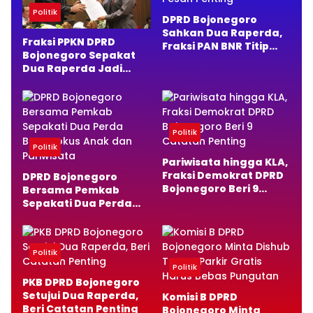
Politik
DPRD Bojonegoro
Sahkan Dua Raperda,
Fraksi PPKN DPRD
Fraksi PAN BNR Titip
Bojonegoro Sepakat
Pesan Penting
Dua Raperda Jadi
Perda, Ini Alasannya
Politik
Politik
Pariwisata hingga KLA,
Fraksi Demokrat DPRD
DPRD Bojonegoro
Bojonegoro Beri 9
Bersama Pemkab
Catatan Penting
Sepakati Dua Perda
Baru, Fokus Anak dan
Pariwisata
Politik
Politik
PKB DPRD Bojonegoro
Setujui Dua Raperda,
Komisi B DPRD
Beri Catatan Penting
Bojonegoro Minta