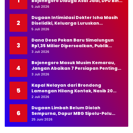
1
Bojonegoro Diduga Asal Jadi, DPU Bina
Marga Diminta Bertindak Tegas
5 Juli 2026
Dugaan Intimidasi Dokter Icha Masih
2
Diselidiki, Keluarga Luruskan
Pernyataan Kapolda NTT
5 Juli 2026
Dana Desa Pokan Baru Simalungun
3
Rp1,35 Miliar Dipersoalkan, Publik
Pertanyakan Transparansi Kades
3 Juli 2026
Bojonegoro Masuk Musim Kemarau,
4
Jangan Abaikan 7 Persiapan Penting
Ini
3 Juli 2026
Kapal Nelayan dari Brondong
5
Lamongan Hilang Kontak, Nasib 20
Awak Masih Dicari
2 Juli 2026
Dugaan Limbah Belum Diolah
6
Sempurna, Dapur MBG Sipolu-Polu
Panyabungan Mandailing Natal
25 Juni 2026
Disorot