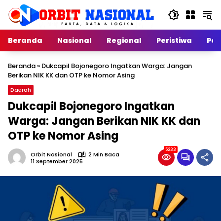
Langsung
ke
konten
Beranda
Nasional
Regional
Peristiwa
Poli
Beranda
»
Dukcapil Bojonegoro Ingatkan Warga: Jangan
Berikan NIK KK dan OTP ke Nomor Asing
Daerah
Dukcapil Bojonegoro Ingatkan
Warga: Jangan Berikan NIK KK dan
OTP ke Nomor Asing
5233
Orbit Nasional
2 Min Baca
11 September 2025