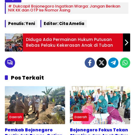
Dukcapil Bojonegoro Ingatkan Warga: Jangan Berikan
NIK KK dan OTP ke Nomor Asing
Penulis: Yeni
Editor: Cita Amelia
Diduga Ada Permainan Hukum Putusan
Bebas Pelaku Kekerasan Anak di Tuban
Pos Terkait
Daerah
Daerah
Pemkab Bojonegoro
Bojonegoro Fokus Tekan