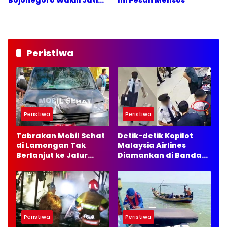
Bojonegoro Wakili Jatim
Ini Pesan Mensos
di Nasional
Peristiwa
Peristiwa
Peristiwa
Tabrakan Mobil Sehat
Detik-detik Kopilot
di Lamongan Tak
Malaysia Airlines
Berlanjut ke Jalur
Diamankan di Bandara
Hukum, Ini Alasannya
Soetta, 70 Ribu Butir
Ekstasi Disita
Peristiwa
Peristiwa