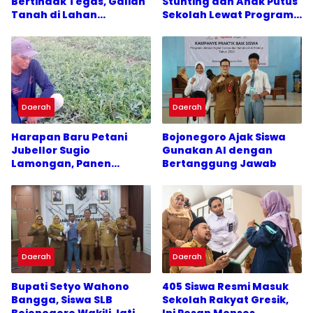
Bertindak Tegas, Galian
Stunting dan Anak Putus
Tanah di Lahan
Sekolah Lewat Program
Pertanian Trucuk Disetop
Gayatri
Daerah
Daerah
Harapan Baru Petani
Bojonegoro Ajak Siswa
Jubellor Sugio
Gunakan AI dengan
Lamongan, Panen
Bertanggung Jawab
Semangka Diprediksi
Melimpah
Daerah
Daerah
Bupati Setyo Wahono
405 Siswa Resmi Masuk
Bangga, Siswa SLB
Sekolah Rakyat Gresik,