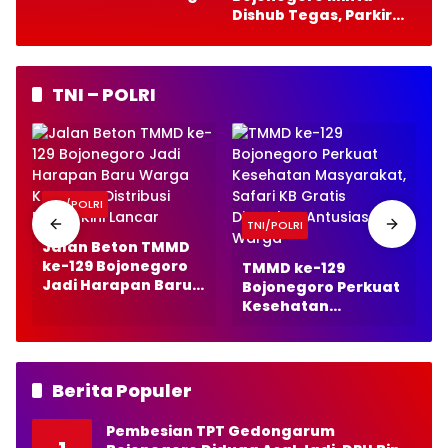
Dishub Tegas, Parkir
Gratis Harus Bebas
Pungutan
TNI – POLRI
TNI/POLRI
TNI/POLRI
Jalan Beton TMMD
ke-129 Bojonegoro
TMMD ke-129
Jadi Harapan Baru
Bojonegoro Perkuat
Warga Kesongo,
Kesehatan
Distribusi Panen Kini
Masyarakat, Safari
Lancar
KB Gratis Disambut
Antusias Warga
Berita Populer
Pembesian TPT Gedongarum