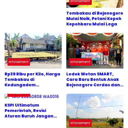
Infotaiment
Tembakau di Bojonegoro
Mulai Naik, Petani Kepoh
Kepohbaru Mulai Lega
Infotaiment
Infotaiment
Rp39 Ribu per Kilo, Harga
Ledok Wetan SMART,
Tembakau di
Cara Baru Bentuk Anak
Kedungadem
Bojonegoro Cerdas dan
Bojonegoro
Berakhlak
Infotaiment
Menggembirakan
KSPI Ultimatum
Pemerintah, Revisi
Aturan Buruh Jangan
Ditunda
Infotaiment