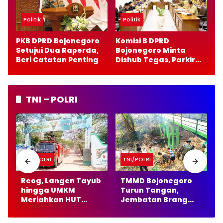
Politik
Politik
PKB DPRD Bojonegoro
Komisi B DPRD
Setujui Dua Raperda,
Bojonegoro Minta
Beri Catatan Penting
Dishub Tegas, Parkir
Gratis Harus Bebas
Pungutan
TNI – POLRI
TNI/POLRI
TNI/POLRI
Reog, Langen Tayub
TMMD Bojonegoro
hingga UMKM
Turun Tangan,
Meriahkan HUT
Jembatan Brang
Batalyon TP 885 di
Etan Makin Bersih
Dander Bojonegoro