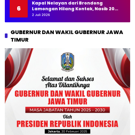
Kapal Nelayan dari Brondong
6
Lamongan Hilang Kontak, Nasib 20
Awak Masih Dicari
2 Juli 2026
GUBERNUR DAN WAKIL GUBERNUR JAWA
TIMUR