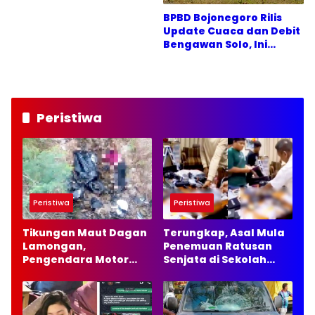
BPBD Bojonegoro Rilis
Update Cuaca dan Debit
Bengawan Solo, Ini
Hasilnya
Peristiwa
Peristiwa
Peristiwa
Tikungan Maut Dagan
Terungkap, Asal Mula
Lamongan,
Penemuan Ratusan
Pengendara Motor
Senjata di Sekolah
Tewas
Swasta Jakarta
Selatan