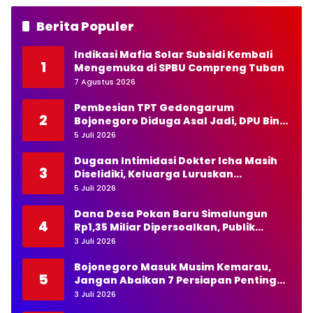
Berita Populer
Indikasi Mafia Solar Subsidi Kembali
1
Mengemuka di SPBU Compreng Tuban
7 Agustus 2026
Pembesian TPT Gedongarum
2
Bojonegoro Diduga Asal Jadi, DPU Bina
Marga Diminta Bertindak Tegas
5 Juli 2026
Dugaan Intimidasi Dokter Icha Masih
3
Diselidiki, Keluarga Luruskan
Pernyataan Kapolda NTT
5 Juli 2026
Dana Desa Pokan Baru Simalungun
4
Rp1,35 Miliar Dipersoalkan, Publik
Pertanyakan Transparansi Kades
3 Juli 2026
Bojonegoro Masuk Musim Kemarau,
5
Jangan Abaikan 7 Persiapan Penting
Ini
3 Juli 2026