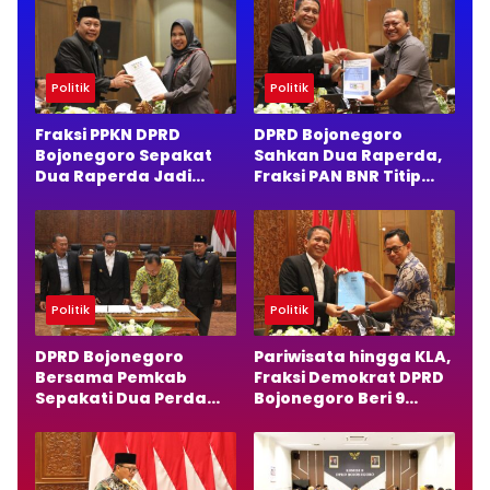
Politik
Politik
Fraksi PPKN DPRD
DPRD Bojonegoro
Bojonegoro Sepakat
Sahkan Dua Raperda,
Dua Raperda Jadi
Fraksi PAN BNR Titip
Perda, Ini Alasannya
Pesan Penting
Politik
Politik
DPRD Bojonegoro
Pariwisata hingga KLA,
Bersama Pemkab
Fraksi Demokrat DPRD
Sepakati Dua Perda
Bojonegoro Beri 9
Baru, Fokus Anak dan
Catatan Penting
Pariwisata