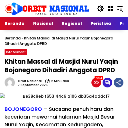
Langsung
ke
konten
Beranda
Nasional
Regional
Peristiwa
Poli
Beranda
»
Khitan Massal di Masjid Nurul Yaqin Bojonegoro
Dihadiri Anggota DPRD
Infotaiment
Khitan Massal di Masjid Nurul Yaqin
Bojonegoro Dihadiri Anggota DPRD
7084
Orbit Nasional
2 Min Baca
7 September 2025
BOJONEGORO
– Suasana penuh haru dan
keceriaan mewarnai halaman Masjid Besar
Nurul Yaqin, Kecamatan Kedungadem,