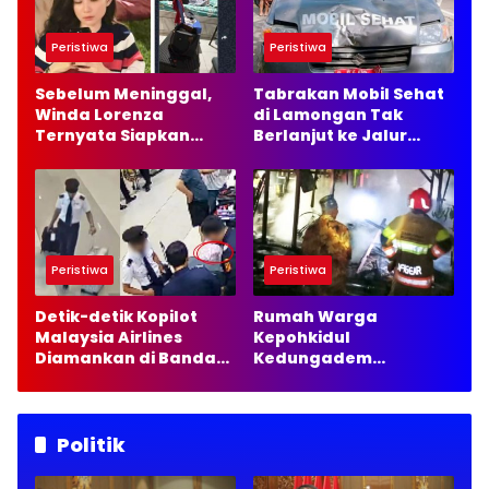
Peristiwa
Peristiwa
Sebelum Meninggal,
Tabrakan Mobil Sehat
Winda Lorenza
di Lamongan Tak
Ternyata Siapkan
Berlanjut ke Jalur
Masa Depan Baru dan
Hukum, Ini Alasannya
Ingin Bangun Usaha
Peristiwa
Peristiwa
Detik-detik Kopilot
Rumah Warga
Malaysia Airlines
Kepohkidul
Diamankan di Bandara
Kedungadem
Soetta, 70 Ribu Butir
Bojonegoro Terbakar,
Ekstasi Disita
Damkarmat Pastikan
Tak Ada Korban Jiwa
Politik