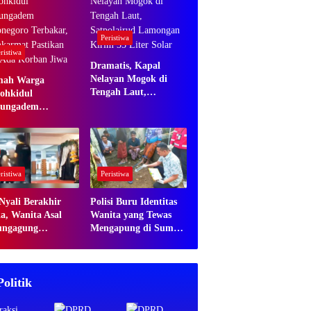
Peristiwa
ristiwa
Dramatis, Kapal
Nelayan Mogok di
ah Warga
Tengah Laut,
ohkidul
Satpolairud
ungadem
Lamongan Kirim 35
onegoro Terbakar,
Liter Solar
karmat Pastikan
 Ada Korban Jiwa
ristiwa
Peristiwa
 Nyali Berakhir
Polisi Buru Identitas
a, Wanita Asal
Wanita yang Tewas
ungagung
Mengapung di Sumur
inggal usai Keluar
Malang
i Wahana Rumah
tu
Politik