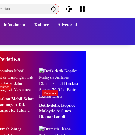
Infotaiment
Kuliner
Advetorial
Peristiwa
ristiwa
Peristiwa
rakan Mobil Sehat
Lamongan Tak
Detik-detik Kopilot
anjut ke Jalur
Malaysia Airlines
um, Ini Alasannya
Diamankan di
Bandara Soetta, 70
Ribu Butir Ekstasi
Disita