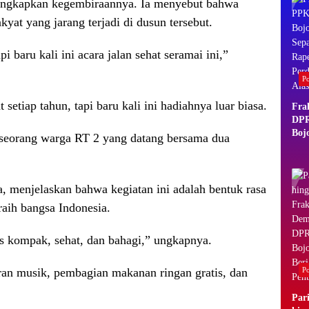
gungkapkan kegembiraannya. Ia menyebut bahwa
akyat yang jarang terjadi di dusun tersebut.
pi baru kali ini acara jalan sehat seramai ini,”
Po
setiap tahun, tapi baru kali ini hadiahnya luar biasa.
Fra
DP
Boj
a seorang warga RT 2 yang datang bersama dua
Sep
Rap
Perd
Ala
a, menjelaskan bahwa kegiatan ini adalah bentuk rasa
raih bangsa Indonesia.
s kompak, sehat, dan bahagi,” ungkapnya.
ran musik, pembagian makanan ringan gratis, dan
Po
Par