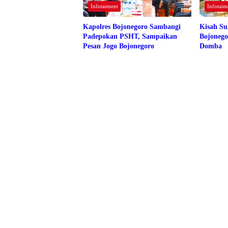
agia
Biki
p
Infotaiment
Infotaim
n
Ma
Ter
ksi
Kapolres Bojonegoro Sambangi
Kisah Su
har
mal
Padepokan PSHT, Sampaikan
Bojonego
u
Pesan Jogo Bojonegoro
Domba