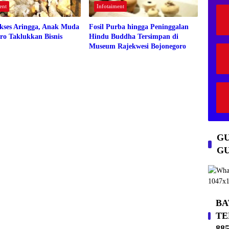
agia
Biki
p
kan
kan
ent
Infotaiment
n
Ma
unt
unt
Ter
ksi
uk
uk
kses Aringga, Anak Muda
Fosil Purba hingga Peninggalan
har
mal
Kea
Kea
ro Taklukkan Bisnis
Hindu Buddha Tersimpan di
u
ma
ma
Museum Rajekwesi Bojonegoro
nan
nan
Pen
Pen
gen
gen
dar
dar
a
a
GU
GU
BA
TE
88