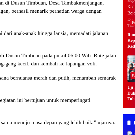
kan di Dusun Timbuan, Desa Tambakmenjangan,
an, berhasil menarik perhatian warga dengan
.
Pe
ai dari anak-anak hingga lansia, memadati jalanan
Rum
Kep
Ked
Boj
 voli Dusun Timbuan pada pukul 06.00 Wib. Rute jalan
Dam
g-gang kecil, dan kembali ke lapangan voli.
Tak
Pe
usana bernuansa merah dan putih, menambah semarak
Uji
Duk
Tul
egiatan ini bertujuan untuk memperingati
Men
dar
Han
bersama menuju masa depan yang lebih baik,” ujarnya.