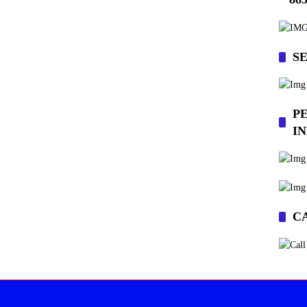
S
P
I
C