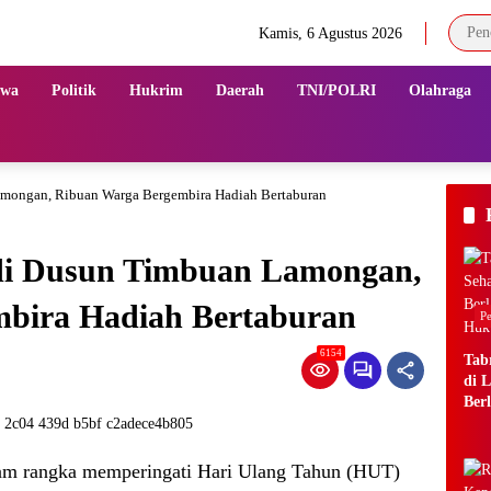
Kamis, 6 Agustus 2026
iwa
Politik
Hukrim
Daerah
TNI/POLRI
Olahraga
amongan, Ribuan Warga Bergembira Hadiah Bertaburan
di Dusun Timbuan Lamongan,
bira Hadiah Bertaburan
Pe
6154
Tab
di 
Berl
Huk
lam rangka memperingati Hari Ulang Tahun (HUT)