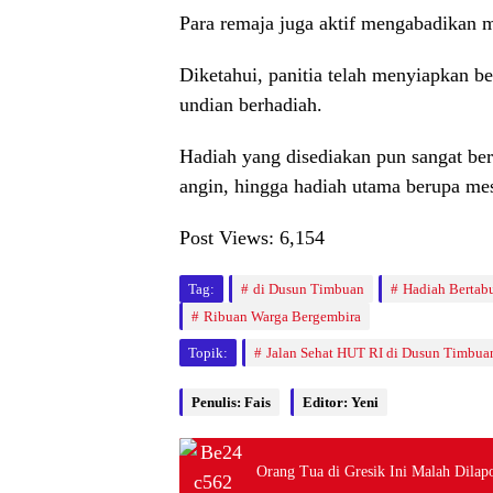
Para remaja juga aktif mengabadikan 
Diketahui, panitia telah menyiapkan b
undian berhadiah.
Hadiah yang disediakan pun sangat ber
angin, hingga hadiah utama berupa mes
Post Views:
6,154
Tag:
di Dusun Timbuan
Hadiah Bertab
Ribuan Warga Bergembira
Topik:
Jalan Sehat HUT RI di Dusun Timbu
Penulis: Fais
Editor: Yeni
TNI/POLRI
TNI/POLRI
TNI/POLRI
Orang Tua di Gresik Ini Malah Dila
TM