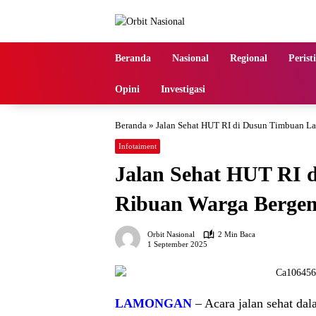
Langsung
ke
konten
Beranda
Nasional
Regional
Perist
Opini
Investigasi
Beranda
»
Jalan Sehat HUT RI di Dusun Timbuan L
Infotaiment
Jalan Sehat HUT RI 
Ribuan Warga Bergem
Orbit Nasional
2 Min Baca
1 September 2025
LAMONGAN
– Acara jalan sehat da