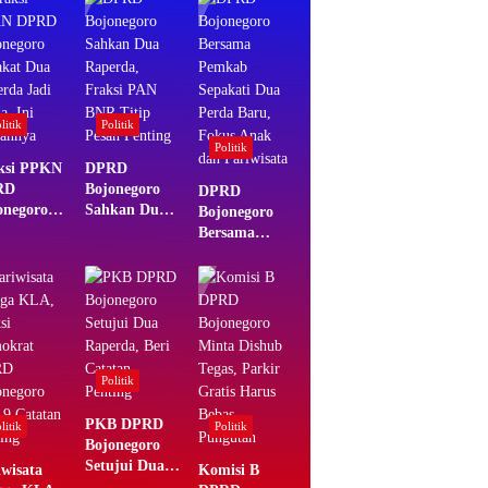
litik
Politik
Politik
ksi PPKN
DPRD
RD
Bojonegoro
DPRD
onegoro
Sahkan Dua
Bojonegoro
akat Dua
Raperda,
Bersama
erda Jadi
Fraksi PAN
Pemkab
a, Ini
BNR Titip
Sepakati Dua
sannya
Pesan Penting
Perda Baru,
Fokus Anak
dan
Pariwisata
Politik
PKB DPRD
litik
Politik
Bojonegoro
Setujui Dua
iwisata
Komisi B
Raperda, Beri