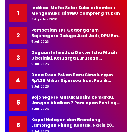
Indikasi Mafia Solar Subsidi Kembali
1
Mengemuka di SPBU Compreng Tuban
7 Agustus 2026
Pembesian TPT Gedongarum
2
Bojonegoro Diduga Asal Jadi, DPU Bina
Marga Diminta Bertindak Tegas
5 Juli 2026
Dugaan Intimidasi Dokter Icha Masih
3
Diselidiki, Keluarga Luruskan
Pernyataan Kapolda NTT
5 Juli 2026
Dana Desa Pokan Baru Simalungun
4
Rp1,35 Miliar Dipersoalkan, Publik
Pertanyakan Transparansi Kades
3 Juli 2026
Bojonegoro Masuk Musim Kemarau,
5
Jangan Abaikan 7 Persiapan Penting
Ini
3 Juli 2026
Kapal Nelayan dari Brondong
6
Lamongan Hilang Kontak, Nasib 20
Awak Masih Dicari
2 Juli 2026