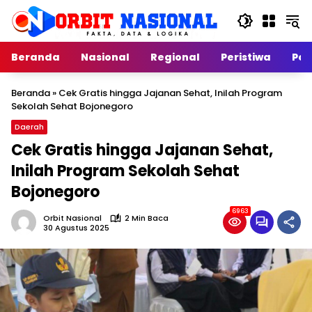
Langsung
ke
konten
Beranda
Nasional
Regional
Peristiwa
Poli
Beranda
»
Cek Gratis hingga Jajanan Sehat, Inilah Program
Sekolah Sehat Bojonegoro
Daerah
Cek Gratis hingga Jajanan Sehat,
Inilah Program Sekolah Sehat
Bojonegoro
6963
Orbit Nasional
2 Min Baca
30 Agustus 2025