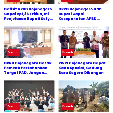
Defisit APBD Bojonegoro
DPRD Bojonegoro dan
Capai Rp1,86 Triliun, Ini
Bupati Capai
Penjelasan Bupati Setyo
Kesepakatan APBD
Wahono
Perubahan 2026, Simak
Poin Pentingnya
Daerah
Daerah
DPRD Bojonegoro Desak
PWRI Bojonegoro Dapat
Pemkab Pertahankan
Kado Spesial, Gedung
Target PAD, Jangan
Baru Segera Dibangun
Terlalu Pesimistis
Daerah
Daerah