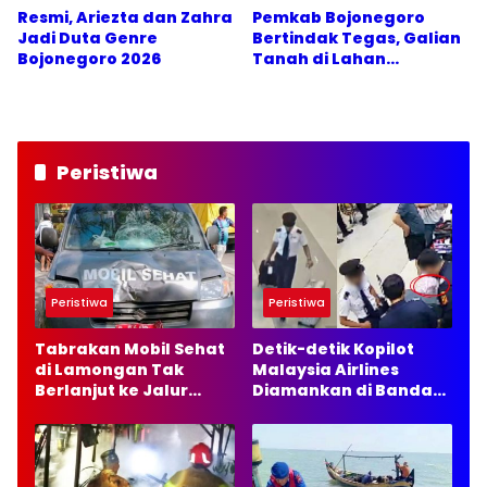
Resmi, Ariezta dan Zahra
Pemkab Bojonegoro
Jadi Duta Genre
Bertindak Tegas, Galian
Bojonegoro 2026
Tanah di Lahan
Pertanian Trucuk Disetop
Peristiwa
Peristiwa
Peristiwa
Tabrakan Mobil Sehat
Detik-detik Kopilot
di Lamongan Tak
Malaysia Airlines
Berlanjut ke Jalur
Diamankan di Bandara
Hukum, Ini Alasannya
Soetta, 70 Ribu Butir
Ekstasi Disita