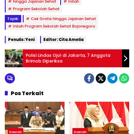
hingga Jajanan Sehat
Inilah
Program Sekolah Sehat
Topik:
Cek Gratis hingga Jajanan Sehat
Inilah Program Sekolah Sehat Bojonegoro
Penulis: Yeni
Editor: Cita Amelia
Polisi Lindas Ojol di Jakarta, 7 Anggota
Brimob Diperiksa
Pos Terkait
Daerah
Daerah