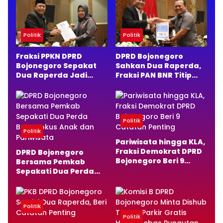
Politik
Politik
Fraksi PPKN DPRD
DPRD Bojonegoro
Bojonegoro Sepakat
Sahkan Dua Raperda,
Dua Raperda Jadi
Fraksi PAN BNR Titip
Perda, Ini Alasannya
Pesan Penting
Politik
Politik
Pariwisata hingga KLA,
Fraksi Demokrat DPRD
DPRD Bojonegoro
Bojonegoro Beri 9
Bersama Pemkab
Catatan Penting
Sepakati Dua Perda
Baru, Fokus Anak dan
Pariwisata
Politik
Politik