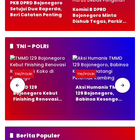
PKB DPRD Bojonegoro
Setujui Dua Raperda,
Komisi B DPRD
Beri Catatan Penting
Bojonegoro Minta
Dishub Tegas, Parkir
Gratis Harus Bebas
Pungutan
TNI – POLRI
TNI/POLRI
TNI/POLRI
TMMD 129
Aksi Humanis TMMD
Bojonegoro Kebut
129 Bojonegoro,
Finishing Renovasi
Babinsa Kesongo
Rumah Pak Koko di
Datangi Peternak
Kesongo
Kambing
Berita Populer