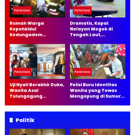
Peristiwa
Peristiwa
Rumah Warga
Dramatis, Kapal
Kepohkidul
Nelayan Mogok di
Kedungadem
Tengah Laut,
Bojonegoro Terbakar,
Satpolairud Lamongan
Damkarmat Pastikan
Kirim 35 Liter Solar
Tak Ada Korban Jiwa
Peristiwa
Peristiwa
Uji Nyali Berakhir Duka,
Polisi Buru Identitas
Wanita Asal
Wanita yang Tewas
Tulungagung
Mengapung di Sumur
Meninggal usai Keluar
Malang
dari Wahana Rumah
Hantu
Politik