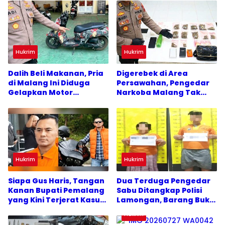
Hukrim
Hukrim
Dalih Beli Makanan, Pria
Digerebek di Area
di Malang Ini Diduga
Persawahan, Pengedar
Gelapkan Motor
Narkoba Malang Tak
Temannya
Berkutik
Hukrim
Hukrim
Siapa Gus Haris, Tangan
Dua Terduga Pengedar
Kanan Bupati Pemalang
Sabu Ditangkap Polisi
yang Kini Terjerat Kasus
Lamongan, Barang Bukti
KPK
Mengejutkan
Hukrim