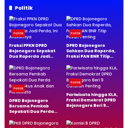
Tak Ada Korban Jiwa
Politik
Politik
Politik
Fraksi PPKN DPRD
DPRD Bojonegoro
Bojonegoro Sepakat
Sahkan Dua Raperda,
Dua Raperda Jadi
Fraksi PAN BNR Titip
Perda, Ini Alasannya
Pesan Penting
Politik
Politik
Pariwisata hingga KLA,
Fraksi Demokrat DPRD
DPRD Bojonegoro
Bojonegoro Beri 9
Bersama Pemkab
Catatan Penting
Sepakati Dua Perda
Baru, Fokus Anak dan
Pariwisata