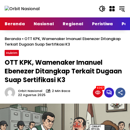
Langsung
ke
konten
Beranda
Nasional
Regional
Peristiwa
Poli
Beranda
»
OTT KPK, Wamenaker Imanuel Ebenezer Ditangkap
Terkait Dugaan Suap Sertifikasi K3
Hukrim
OTT KPK, Wamenaker Imanuel
Ebenezer Ditangkap Terkait Dugaan
Suap Sertifikasi K3
8367
Orbit Nasional
2 Min Baca
22 Agustus 2025