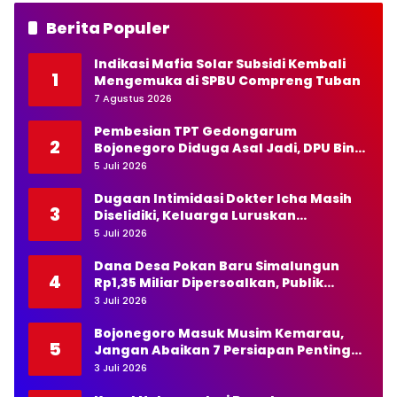
Berita Populer
Indikasi Mafia Solar Subsidi Kembali
1
Mengemuka di SPBU Compreng Tuban
7 Agustus 2026
Pembesian TPT Gedongarum
2
Bojonegoro Diduga Asal Jadi, DPU Bina
Marga Diminta Bertindak Tegas
5 Juli 2026
Dugaan Intimidasi Dokter Icha Masih
3
Diselidiki, Keluarga Luruskan
Pernyataan Kapolda NTT
5 Juli 2026
Dana Desa Pokan Baru Simalungun
4
Rp1,35 Miliar Dipersoalkan, Publik
Pertanyakan Transparansi Kades
3 Juli 2026
Bojonegoro Masuk Musim Kemarau,
5
Jangan Abaikan 7 Persiapan Penting
Ini
3 Juli 2026