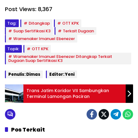
Post Views:
8,367
Tag:
Ditangkap
OTT KPK
Suap Sertifikasi K3
Terkait Dugaan
Wamenaker Imanuel Ebenezer
Topik:
OTT KPK
Wamenaker Imanuel Ebenezer Ditangkap Terkait
Dugaan Suap Sertifikasi K3
Penulis: Dimas
Editor: Yeni
Trans Jatim Koridor VII Sambungkan
Terminal Lamongan Paciran
Pos Terkait