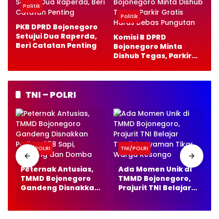
Politik
Politik
PKB DPRD Bojonegoro
Setujui Dua Raperda,
Komisi B DPRD
Beri Catatan Penting
Bojonegoro Minta
Dishub Tegas, Parkir
Gratis Harus Bebas
Pungutan
TNI – POLRI
TNI/POLRI
TNI/POLRI
Peternak Antusias,
Ada Momen Unik di
TMMD Bojonegoro
TMMD Bojonegoro,
Gandeng Disnakkan
Prajurit TNI Belajar
t
Periksa 278 Sapi,
Tradisi Anyaman
o
Kambing dan
Tikar Warga
Domba
Kesongo