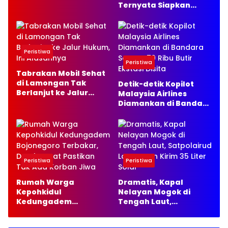
Swasta Jakarta
Ternyata Siapkan
Selatan
Masa Depan Baru dan
Ingin Bangun Usaha
Peristiwa
Peristiwa
Tabrakan Mobil Sehat
di Lamongan Tak
Detik-detik Kopilot
Berlanjut ke Jalur
Malaysia Airlines
Hukum, Ini Alasannya
Diamankan di Bandara
Soetta, 70 Ribu Butir
Ekstasi Disita
Peristiwa
Peristiwa
Rumah Warga
Dramatis, Kapal
Kepohkidul
Nelayan Mogok di
Kedungadem
Tengah Laut,
Bojonegoro Terbakar,
Satpolairud Lamongan
Damkarmat Pastikan
Kirim 35 Liter Solar