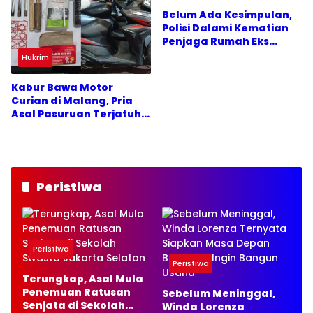
Belum Ada Kesimpulan,
Polisi Dalami Kematian
Penjaga Rumah Eks
Jampidsus Febrie
Hukrim
dengan CCTV
Kabur Bawa Motor
Curian di Malang, Pria
Asal Pasuruan Terjatuh
lalu Ditangkap Warga
Peristiwa
Peristiwa
Peristiwa
Terungkap, Asal Mula
Penemuan Ratusan
Sebelum Meninggal,
Senjata di Sekolah
Winda Lorenza