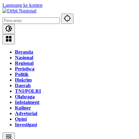
Langsung ke konten
Beranda
Nasional
Regional
Peristiwa
Politik
Hukrim
Daerah
TNI/POLRI
Olahraga
Infotaiment
Kuliner
Advetorial
Opini
Investigasi