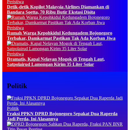
Peristiwa
Detik-detik Kopilot Malaysia Airlines Diamankan di
Bandara Soetta, 70 Ribu Butir Ekstasi Disita
Peristiwa
Rumah Warga Kepohkidul Kedungadem Bojonegoro
Terbakar, Damkarmat Pastikan Tak Ada Korban Jiwa
Peristiwa
Dramatis, Kapal Nelayan Mogok di Tengah Laut,
Satpolairud Lamongan Kirim 35 Liter Solar
Politik
Politik
Fraksi PPKN DPRD Bojonegoro Sepakat Dua Raperda
Jadi Perda, Ini Alasannya