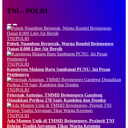
TNI – POLRI
TNI/POLRI
Polsek Ngambon Bergerak, Warga Bondol Bojonegoro
Dapat 8.000 Liter Air Bersih
TNI/POLRI
Kapolresta Malang Baru Sambangi PCNU, Ini Pesan
Pentingnya
TNI/POLRI
Peternak Antusias, TMMD Bojonegoro Gandeng
Disnakkan Periksa 278 Sapi, Kambing dan Domba
TNI/POLRI
Ada Momen Unik di TMMD Bojonegoro, Prajurit TNI
Belajar Tradisi Anyaman Tikar Warga Kesongo