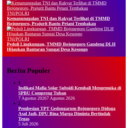
TNI/POLRI
Kemanunggalan TNI dan Rakyat Terlihat di TMMD
Bojonegoro, Prajurit Bantu Petani Tembakau
TNI/POLRI
Peduli Lingkungan, TMMD Bojonegoro Gandeng DLH
Hijaukan Bantaran Sungai Desa Kesongo
Berita Populer
1
Indikasi Mafia Solar Subsidi Kembali Mengemuka di
SPBU Compreng Tuban
7 Agustus 2026
7 Agustus 2026
2
Pembesian TPT Gedongarum Bojonegoro Diduga
Asal Jadi, DPU Bina Marga Diminta Bertindak
Tegas
5 Juli 2026