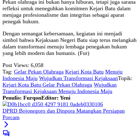
Pekan olahraga ini bukan hanya hiburan, tetapi juga sarana
refleksi untuk meneguhkan komitmen Kejari Batu dalam
menjaga profesionalisme dan integritas sebagai aparat
penegak hukum.
Dengan semangat kebersamaan, kegiatan ini menjadi
simbol bahwa Kejaksaan Negeri Batu siap terus melangkah
dalam transformasi menuju lembaga penegakan hukum
yang lebih modern dan humanis. (Fur)
Post Views:
6,058
Tag:
Gelar Pekan Olahraga
Kejari Kota Batu
Menuju
Indonesia Maju
Wujudkan Transformasi Kejaksaan
Topik:
Kejari Kota Batu Gelar Pekan Olahraga
Wujudkan
Transformasi Kejaksaan Menuju Indonesia Maju
Penulis: Furqon
Editor: Yeni
DPRD Bojonegoro dan Dinpora Matangkan Persiapan
Porcam