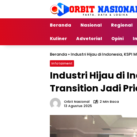
Langsung
ke
konten
Beranda
Nasional
Regional
Kuliner
Advetorial
Opini
I
Beranda
»
Industri Hijau di Indonesia, KSPI M
Infotaiment
Industri Hijau di I
Transition Jadi Pri
Orbit Nasional
2 Min Baca
13 Agustus 2025