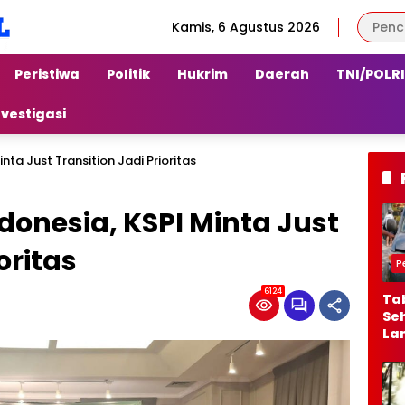
Kamis, 6 Agustus 2026
Peristiwa
Politik
Hukrim
Daerah
TNI/POLRI
nvestigasi
inta Just Transition Jadi Prioritas
ndonesia, KSPI Minta Just
oritas
P
6124
Ta
Seh
La
Ber
Jal
Al