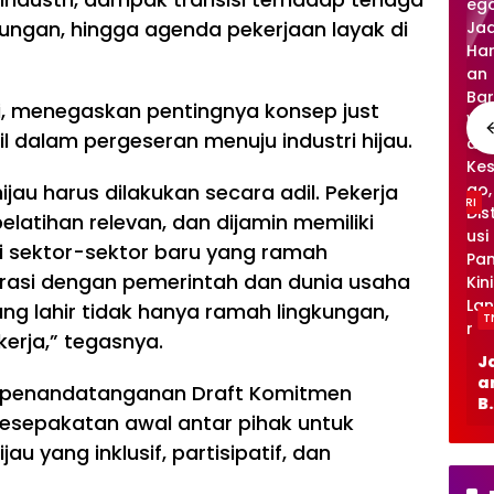
on
gkungan, hingga agenda pekerjaan layak di
eg
or
o
Per
di, menegaskan pentingnya konsep just
ku
at
il dalam pergeseran menuju industri hijau.
Ke
se
ijau harus dilakukan secara adil. Pekerja
ha
TNI/POLRI
TNI/POLRI
ta
pelatihan relevan, dan dijamin memiliki
n
TM
TM
i sektor-sektor baru yang ramah
Ma
MD
MD
borasi dengan pemerintah dan dunia usaha
sy
129
129
TNI/POLRI
TNI/POLRI
TNI/POLRI
ar
Boj
Boj
ng lahir tidak hanya ramah lingkungan,
TNI/POLRI
T
ak
on
on
Du
TM
Kol
erja,” tegasnya.
at,
eg
eg
ku
MD
ab
Jal
J
Sa
or
or
ng
ke
or
an
a
far
n penandatanganan Draft Komitmen
o
o
Ke
-
asi
Be
B
i
Ha
Ha
 kesepakatan awal antar pihak untuk
se
129
TM
to
t
KB
dir
dir
ha
Boj
MD
n
n
Gr
au yang inklusif, partisipatif, dan
ka
ka
ta
on
ke
TM
T
ati
n
n
n
eg
-
MD
M
s