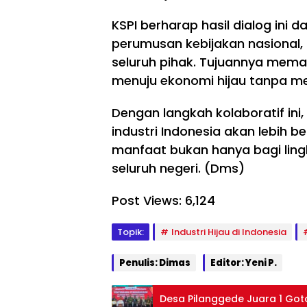
Ma
or
129
sy
o
Boj
KSPI berharap hasil dialog ini
ar
Ha
on
perumusan kebijakan nasional,
ak
dir
eg
at,
ka
or
seluruh pihak. Tujuannya mem
TM
n
o
menuju ekonomi hijau tanpa m
MD
Jal
da
ke
an
n
Dengan langkah kolaboratif ini
-
Mu
Din
129
lus
ke
industri Indonesia akan lebih b
Boj
,
s
manfaat bukan hanya bagi lingk
on
Pa
Ha
eg
tri
dir
seluruh negeri. (Dms)
or
ot
ka
o
Mu
n
Post Views:
6,124
Ge
da
PM
lar
Ke
T
So
so
un
Topik:
Industri Hijau di Indonesia
sia
ng
tuk
lis
o
Te
Penulis: Dimas
Editor: Yeni P.
asi
Be
ka
Ke
rla
n
am
tih
Risi
Desa Pilanggede Juara 1 Got
an
Ta
ko