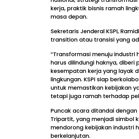
kerja, praktik bisnis ramah lin
masa depan.
Sekretaris Jenderal KSPI, Rami
transition atau transisi yang ad
“Transformasi menuju industri h
harus dilindungi haknya, diberi 
kesempatan kerja yang layak d
lingkungan. KSPI siap berkola
TNI/POLRI
TNI/POLRI
TNI/POLRI
untuk memastikan kebijakan ya
Du
TM
Kol
tetapi juga ramah terhadap pek
ku
MD
ab
ng
ke
or
Puncak acara ditandai denga
Ke
-
asi
Tripartit, yang menjadi simbol
se
129
TM
ha
Boj
MD
mendorong kebijakan industri hij
ta
on
ke
berkelanjutan.
n
eg
-