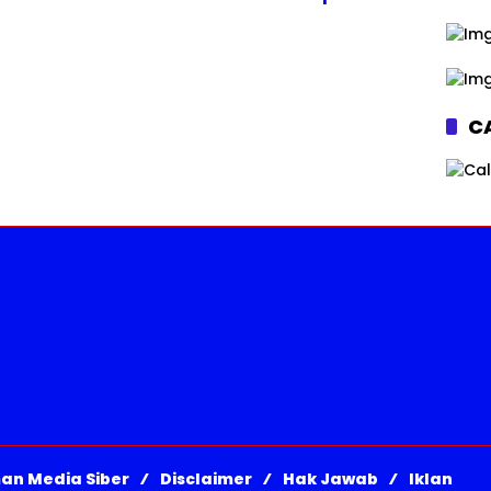
Museum Rajekwesi
Bojonegoro
CA
an Media Siber
Disclaimer
Hak Jawab
Iklan