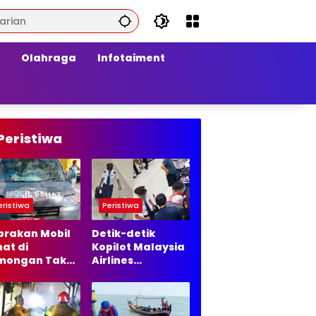
Olahraga
Infotaiment
Peristiwa
eristiwa
Peristiwa
brakan Mobil
Detik-detik
at di
Kopilot Malaysia
mongan Tak
Airlines
lanjut ke
Diamankan di
ur Hukum, Ini
Bandara Soetta,
asannya
70 Ribu Butir
Ekstasi Disita