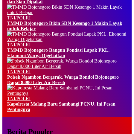
dan Siap Dipakai
TNI/POLRI
TMMD Bojonegoro Bikin SDN Kesongo 1 Makin Layak
untuk Belajar
TNI/POLRI
TMMD Bojonegoro Bangun Pondasi Lapak PKL,
Ekonomi Warga Digeliatkan
TNI/POLRI
Polsek Ngambon Bergerak, Warga Bondol Bojonegoro
Dapat 8.000 Liter Air Bersih
TNI/POLRI
Kapolresta Malang Baru Sambangi PCNU, Ini Pesan
Pentingnya
Berita Populer