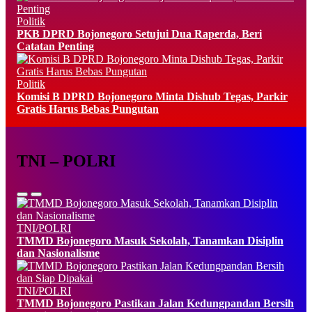
Politik
PKB DPRD Bojonegoro Setujui Dua Raperda, Beri
Catatan Penting
Politik
Komisi B DPRD Bojonegoro Minta Dishub Tegas, Parkir
Gratis Harus Bebas Pungutan
TNI – POLRI
TNI/POLRI
TMMD Bojonegoro Masuk Sekolah, Tanamkan Disiplin
dan Nasionalisme
TNI/POLRI
TMMD Bojonegoro Pastikan Jalan Kedungpandan Bersih