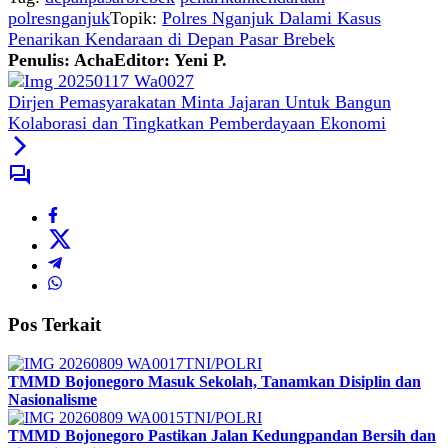
polresnganjuk
Topik:
Polres Nganjuk Dalami Kasus
Penarikan Kendaraan di Depan Pasar Brebek
Penulis: Acha
Editor: Yeni P.
Dirjen Pemasyarakatan Minta Jajaran Untuk Bangun
Kolaborasi dan Tingkatkan Pemberdayaan Ekonomi
Pos Terkait
TNI/POLRI
TMMD Bojonegoro Masuk Sekolah, Tanamkan Disiplin dan
Nasionalisme
TNI/POLRI
TMMD Bojonegoro Pastikan Jalan Kedungpandan Bersih dan