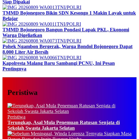
Siap Dipakai
TNI/POLRI
TMMD Bojonegoro Bikin SDN Kesongo 1 Makin Layak untuk
Belajar
TNI/POLRI
TMMD Bojonegoro Bangun Pondasi Lapak PKL, Ekonomi
Warga Digeliatkan
TNI/POLRI
Polsek Ngambon Bergerak, Warga Bondol Bojonegoro Dapat
8.000 Liter Air Bersih
TNI/POLRI
Kapolresta Malang Baru Sambangi PCNU, Ini Pesan
Pentingnya
Peristiwa
Peristiwa
Terungkap, Asal Mula Penemuan Ratusan Senjata di
Sekolah Swasta Jakarta Selatan