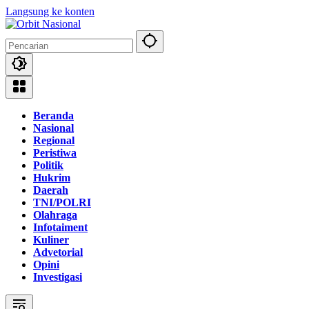
Langsung ke konten
Beranda
Nasional
Regional
Peristiwa
Politik
Hukrim
Daerah
TNI/POLRI
Olahraga
Infotaiment
Kuliner
Advetorial
Opini
Investigasi