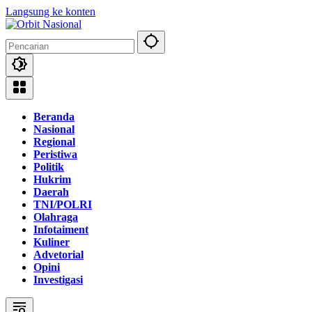
Langsung ke konten
Beranda
Nasional
Regional
Peristiwa
Politik
Hukrim
Daerah
TNI/POLRI
Olahraga
Infotaiment
Kuliner
Advetorial
Opini
Investigasi