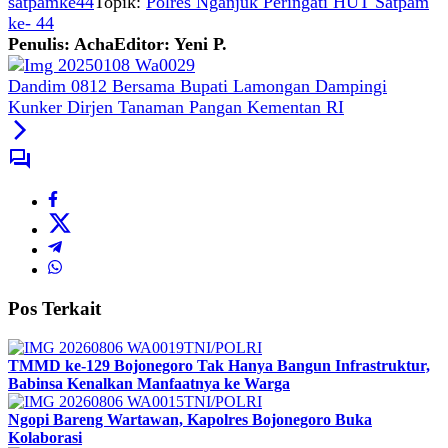
satpamke44
Topik:
Polres Nganjuk Peringati HUT Satpam
ke- 44
Penulis: Acha
Editor: Yeni P.
Dandim 0812 Bersama Bupati Lamongan Dampingi
Kunker Dirjen Tanaman Pangan Kementan RI
Pos Terkait
TNI/POLRI
TMMD ke-129 Bojonegoro Tak Hanya Bangun Infrastruktur,
Babinsa Kenalkan Manfaatnya ke Warga
TNI/POLRI
Ngopi Bareng Wartawan, Kapolres Bojonegoro Buka
Kolaborasi