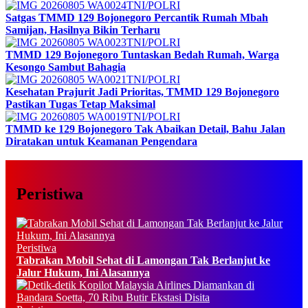
TNI/POLRI
Satgas TMMD 129 Bojonegoro Percantik Rumah Mbah
Samijan, Hasilnya Bikin Terharu
TNI/POLRI
TMMD 129 Bojonegoro Tuntaskan Bedah Rumah, Warga
Kesongo Sambut Bahagia
TNI/POLRI
Kesehatan Prajurit Jadi Prioritas, TMMD 129 Bojonegoro
Pastikan Tugas Tetap Maksimal
TNI/POLRI
TMMD ke 129 Bojonegoro Tak Abaikan Detail, Bahu Jalan
Diratakan untuk Keamanan Pengendara
Peristiwa
Peristiwa
Tabrakan Mobil Sehat di Lamongan Tak Berlanjut ke
Jalur Hukum, Ini Alasannya