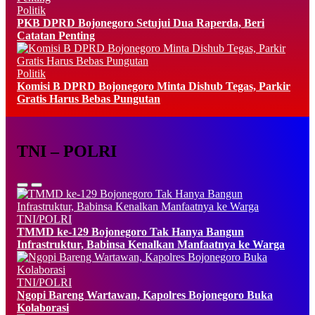
Politik
PKB DPRD Bojonegoro Setujui Dua Raperda, Beri
Catatan Penting
Politik
Komisi B DPRD Bojonegoro Minta Dishub Tegas, Parkir
Gratis Harus Bebas Pungutan
TNI – POLRI
TNI/POLRI
TMMD ke-129 Bojonegoro Tak Hanya Bangun
Infrastruktur, Babinsa Kenalkan Manfaatnya ke Warga
TNI/POLRI
Ngopi Bareng Wartawan, Kapolres Bojonegoro Buka
Kolaborasi