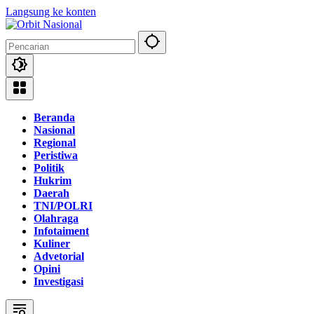
Langsung ke konten
Beranda
Nasional
Regional
Peristiwa
Politik
Hukrim
Daerah
TNI/POLRI
Olahraga
Infotaiment
Kuliner
Advetorial
Opini
Investigasi