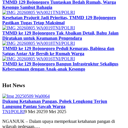
TMMD 129 Bojonegoro Tuntaskan Bedah Rumah, Warga
Kesongo Sambut Bahagia
TNI/POLRI
Kesehatan Prajurit Jadi Prioritas, TMMD 129 Bojonegoro
Pastikan Tugas Tetap Maksimal
TNI/POLRI
TMMD ke 129 Bojonegoro Tak Abaikan Detail, Bahu Jalan
Diratakan untuk Keamanan Pengendara
TNI/POLRI
TMMD ke 129 Bojonegoro Peduli Kemarau, Babinsa dan
Satgas Antar Air Bersih ke Rumah Warga
TNI/POLRI
TMMD ke 129 Bojonegoro Bangun Infrastruktur Sekaligus
Kebersamaan dengan Anak-anak Kesongo
Hot News
Dukung Ketahanan Pangan, Polsek Lengkong Terjun
Langsung Pantau Sawah Warga
TNI/POLRI
9 Mei 2025
9 Mei 2025
NGANJUK – Dalam upaya memperkuat ketahanan pangan di
wilayah pedesaan,…