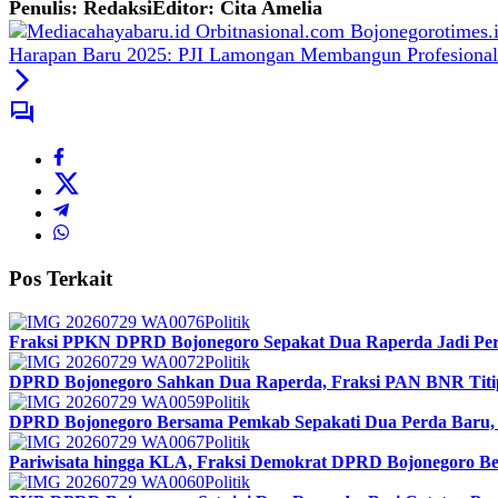
Penulis: Redaksi
Editor: Cita Amelia
Harapan Baru 2025: PJI Lamongan Membangun Profesionali
Pos Terkait
Politik
Fraksi PPKN DPRD Bojonegoro Sepakat Dua Raperda Jadi Perd
Politik
DPRD Bojonegoro Sahkan Dua Raperda, Fraksi PAN BNR Titip
Politik
DPRD Bojonegoro Bersama Pemkab Sepakati Dua Perda Baru, 
Politik
Pariwisata hingga KLA, Fraksi Demokrat DPRD Bojonegoro Ber
Politik