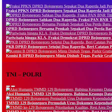
Fraksi PPKN DPRD Bojonegoro Sepakat Dua Raperda Jadi Pe
DPRD Bojonegoro Sahkan Dua Raperda, Fraksi PAN BNR Tit
DPRD Bojonegoro Bersama Pemkab Sepakati Dua Perda Baru
Pariwisata hingga KLA, Fraksi Demokrat DPRD Bojonegoro B
PKB DPRD Bojonegoro Setujui Dua Raperda, Beri Catatan P
Komisi B DPRD Bojonegoro Minta Dishub Tegas, Parkir Grat
TNI – POLRI
Aksi Humanis TMMD 129 Bojonegoro, Babinsa Kesongo Data
TMMD 129 Bojonegoro Permudah Urus Dokumen Kependudu
TMMD ke-129 Bojonegoro Prioritaskan Kualitas, Rest Area