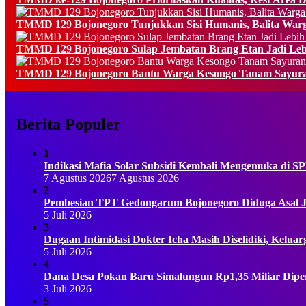
TMMD 129 Bojonegoro Tunjukkan Sisi Humanis, Balita Warg
TMMD 129 Bojonegoro Sulap Jembatan Brang Etan Jadi Le
TMMD 129 Bojonegoro Bantu Warga Kesongo Tanam Sayura
Berita Populer
1
Indikasi Mafia Solar Subsidi Kembali Mengemuka di
7 Agustus 2026
7 Agustus 2026
2
Pembesian TPT Gedongarum Bojonegoro Diduga Asal J
5 Juli 2026
3
Dugaan Intimidasi Dokter Icha Masih Diselidiki, Kel
5 Juli 2026
4
Dana Desa Pokan Baru Simalungun Rp1,35 Miliar Diper
3 Juli 2026
5