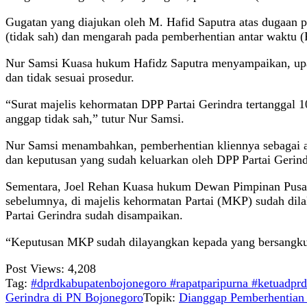
Gugatan yang diajukan oleh M. Hafid Saputra atas dugaan p
(tidak sah) dan mengarah pada pemberhentian antar waktu 
Nur Samsi Kuasa hukum Hafidz Saputra menyampaikan, upaya
dan tidak sesuai prosedur.
“Surat majelis kehormatan DPP Partai Gerindra tertanggal
anggap tidak sah,” tutur Nur Samsi.
Nur Samsi menambahkan, pemberhentian kliennya sebagai an
dan keputusan yang sudah keluarkan oleh DPP Partai Gerin
Sementara, Joel Rehan Kuasa hukum Dewan Pimpinan Pusat P
sebelumnya, di majelis kehormatan Partai (MKP) sudah dil
Partai Gerindra sudah disampaikan.
“Keputusan MKP sudah dilayangkan kepada yang bersangkut
Post Views:
4,208
Tag:
#dprdkabupatenbojonegoro #rapatparipurna #ketuadpr
Gerindra di PN Bojonegoro
Topik:
Dianggap Pemberhentian 