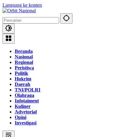
Langsung ke konten
Beranda
Nasional
Regional
Peristiwa
Politik
Hukrim
Daerah
TNI/POLRI
Olahraga
Infotaiment
Kuliner
Advetorial
Opini
Investigasi