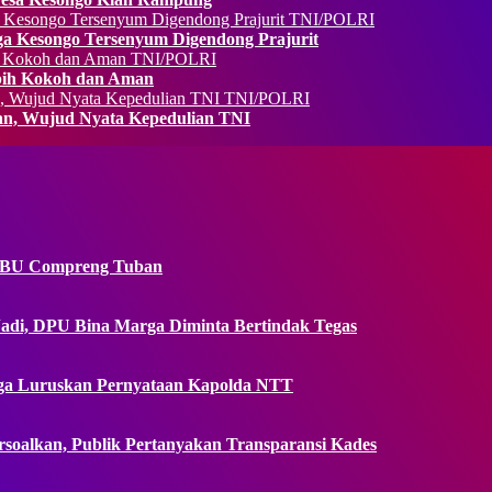
TNI/POLRI
a Kesongo Tersenyum Digendong Prajurit
TNI/POLRI
bih Kokoh dan Aman
TNI/POLRI
n, Wujud Nyata Kepedulian TNI
 SPBU Compreng Tuban
adi, DPU Bina Marga Diminta Bertindak Tegas
uarga Luruskan Pernyataan Kapolda NTT
soalkan, Publik Pertanyakan Transparansi Kades