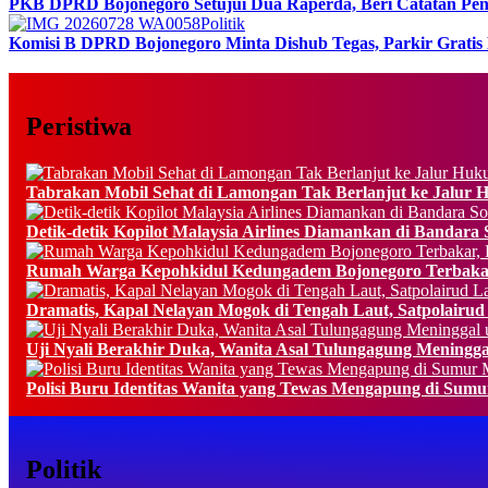
PKB DPRD Bojonegoro Setujui Dua Raperda, Beri Catatan Pen
Politik
Komisi B DPRD Bojonegoro Minta Dishub Tegas, Parkir Gratis
Peristiwa
Tabrakan Mobil Sehat di Lamongan Tak Berlanjut ke Jalur 
Detik-detik Kopilot Malaysia Airlines Diamankan di Bandara So
Rumah Warga Kepohkidul Kedungadem Bojonegoro Terbakar
Dramatis, Kapal Nelayan Mogok di Tengah Laut, Satpolairud
Uji Nyali Berakhir Duka, Wanita Asal Tulungagung Meningg
Polisi Buru Identitas Wanita yang Tewas Mengapung di Sum
Politik