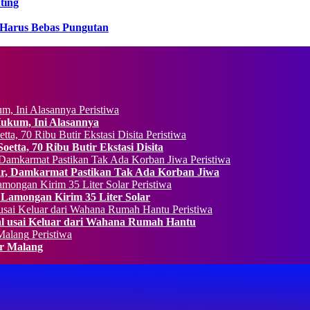
ting
 Harus Bebas Pungutan
Peristiwa
Hukum, Ini Alasannya
Peristiwa
etta, 70 Ribu Butir Ekstasi Disita
Peristiwa
, Damkarmat Pastikan Tak Ada Korban Jiwa
Peristiwa
 Lamongan Kirim 35 Liter Solar
Peristiwa
al usai Keluar dari Wahana Rumah Hantu
Peristiwa
ur Malang