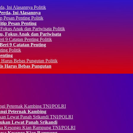
Politik
rda, Ini Alasannya
Politik
ip Pesan Penting
Politik
, Fokus Anak dan Pariwisata
Politik
eri 9 Catatan Penting
Politik
enting
Politik
is Harus Bebas Pungutan
TNI/POLRI
ngi Peternak Kambing
TNI/POLRI
kan Lewat Panah Srikandi
TNI/POLRI
 Desa Kesongo Kian Rampung