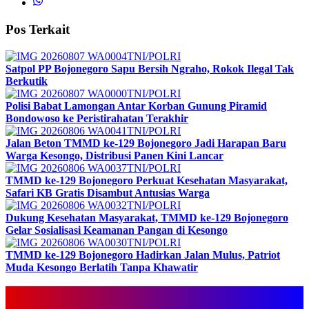
Pos Terkait
TNI/POLRI
Satpol PP Bojonegoro Sapu Bersih Ngraho, Rokok Ilegal Tak
Berkutik
TNI/POLRI
Polisi Babat Lamongan Antar Korban Gunung Piramid
Bondowoso ke Peristirahatan Terakhir
TNI/POLRI
Jalan Beton TMMD ke-129 Bojonegoro Jadi Harapan Baru
Warga Kesongo, Distribusi Panen Kini Lancar
TNI/POLRI
TMMD ke-129 Bojonegoro Perkuat Kesehatan Masyarakat,
Safari KB Gratis Disambut Antusias Warga
TNI/POLRI
Dukung Kesehatan Masyarakat, TMMD ke-129 Bojonegoro
Gelar Sosialisasi Keamanan Pangan di Kesongo
TNI/POLRI
TMMD ke-129 Bojonegoro Hadirkan Jalan Mulus, Patriot
Muda Kesongo Berlatih Tanpa Khawatir