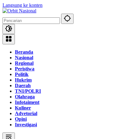
Langsung ke konten
Beranda
Nasional
Regional
Peristiwa
Politik
Hukrim
Daerah
TNI/POLRI
Olahraga
Infotaiment
Kuliner
Advetorial
Opini
Investigasi