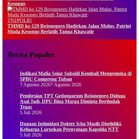
Kesongo
TNI/POLRI
TMMD ke-129 Bojonegoro Hadirkan Jalan Mulus, Patriot
Muda Kesongo Berlatih Tanpa Khawatir
Berita Populer
1
Indikasi Mafia Solar Subsidi Kembali Mengemuka di
SPBU Compreng Tuban
7 Agustus 2026
7 Agustus 2026
2
Pembesian TPT Gedongarum Bojonegoro Diduga
Asal Jadi, DPU Bina Marga Diminta Bertindak
Tegas
5 Juli 2026
3
Dugaan Intimidasi Dokter Icha Masih Diselidiki,
Keluarga Luruskan Pernyataan Kapolda NTT
5 Juli 2026