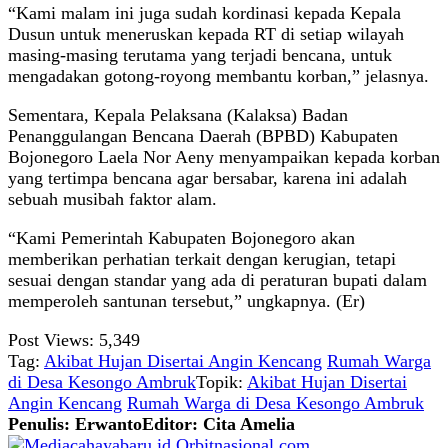
“Kami malam ini juga sudah kordinasi kepada Kepala
Dusun untuk meneruskan kepada RT di setiap wilayah
masing-masing terutama yang terjadi bencana, untuk
mengadakan gotong-royong membantu korban,” jelasnya.
Sementara, Kepala Pelaksana (Kalaksa) Badan
Penanggulangan Bencana Daerah (BPBD) Kabupaten
Bojonegoro Laela Nor Aeny menyampaikan kepada korban
yang tertimpa bencana agar bersabar, karena ini adalah
sebuah musibah faktor alam.
“Kami Pemerintah Kabupaten Bojonegoro akan
memberikan perhatian terkait dengan kerugian, tetapi
sesuai dengan standar yang ada di peraturan bupati dalam
memperoleh santunan tersebut,” ungkapnya. (Er)
Post Views:
5,349
Tag:
Akibat Hujan Disertai Angin Kencang
Rumah Warga
di Desa Kesongo Ambruk
Topik:
Akibat Hujan Disertai
Angin Kencang
Rumah Warga di Desa Kesongo Ambruk
Penulis: Erwanto
Editor: Cita Amelia