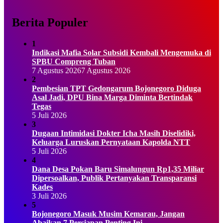
Berita Populer
1
Indikasi Mafia Solar Subsidi Kembali Mengemuka di
SPBU Compreng Tuban
7 Agustus 2026
7 Agustus 2026
2
Pembesian TPT Gedongarum Bojonegoro Diduga
Asal Jadi, DPU Bina Marga Diminta Bertindak
Tegas
5 Juli 2026
3
Dugaan Intimidasi Dokter Icha Masih Diselidiki,
Keluarga Luruskan Pernyataan Kapolda NTT
5 Juli 2026
4
Dana Desa Pokan Baru Simalungun Rp1,35 Miliar
Dipersoalkan, Publik Pertanyakan Transparansi
Kades
3 Juli 2026
5
Bojonegoro Masuk Musim Kemarau, Jangan
Abaikan 7 Persiapan Penting Ini