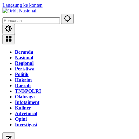
Langsung ke konten
Beranda
Nasional
Regional
Peristiwa
Politik
Hukrim
Daerah
TNI/POLRI
Olahraga
Infotaiment
Kuliner
Advetorial
Opini
Investigasi