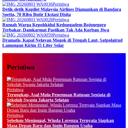
Peristiwa
Detik-detik Kopilot Malaysia Airlines Diamankan di Bandara
Soetta, 70 Ribu Butir Ekstasi Disita
Peristiwa
Rumah Warga Kepohkidul Kedungadem Bojonegoro
Terbakar, Damkarmat Pastikan Tak Ada Korban Jiwa
Peristiwa
Dramatis, Kapal Nelayan Mogok di Tengah Laut, Satpolairud
Lamongan Kirim 35 Liter Solar
Peristiwa
Peristiwa
Terungkap, Asal Mula Penemuan Ratusan Senjata di
Sekolah Swasta Jakarta Selatan
Peristiwa
Sebelum Meninggal, Winda Lorenza Ternyata Siapkan
Masa Depan Baru dan Ingin Bangun Usaha