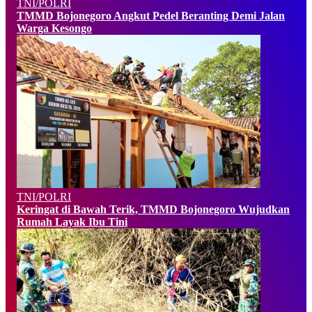
TNI/POLRI
TMMD Bojonegoro Angkut Pedel Beranting Demi Jalan
Warga Kesongo
TNI/POLRI
Keringat di Bawah Terik, TMMD Bojonegoro Wujudkan
Rumah Layak Ibu Tini