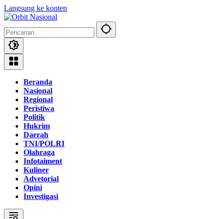
Langsung ke konten
Beranda
Nasional
Regional
Peristiwa
Politik
Hukrim
Daerah
TNI/POLRI
Olahraga
Infotaiment
Kuliner
Advetorial
Opini
Investigasi