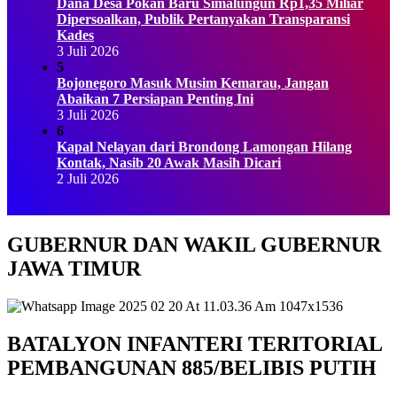
Dana Desa Pokan Baru Simalungun Rp1,35 Miliar
Dipersoalkan, Publik Pertanyakan Transparansi
Kades
3 Juli 2026
5
Bojonegoro Masuk Musim Kemarau, Jangan
Abaikan 7 Persiapan Penting Ini
3 Juli 2026
6
Kapal Nelayan dari Brondong Lamongan Hilang
Kontak, Nasib 20 Awak Masih Dicari
2 Juli 2026
GUBERNUR DAN WAKIL GUBERNUR
JAWA TIMUR
BATALYON INFANTERI TERITORIAL
PEMBANGUNAN 885/BELIBIS PUTIH