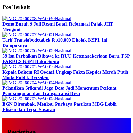
Pos Terkait
Nasional
Demo Buruh 9 Juli Resmi Batal, Reformasi Pajak JHT
Menguat
Nasional
Tarif Transjabodetabek Rp10.000 Ditolak KSPI, Ini
Dampaknya
Nasional
59 Isu Perbaikan Dibawa ke RUU Ketenagakerjaan Baru, FSP
FARKES KSPI Buka Suara
Nasional
Kepala Bakom RI Qodari Ungkap Fakta Kopdes Merah Putih,
Minta Publik Bersabar
Nasional
Pelantikan Srikandi Jaga Desa Jadi Momentum Perkuat
Pembangunan dan Transparansi Desa
Nasional
BGN Dirombak, Menkeu Purbaya Pastikan MBG Lebih
Efisien dan Tepat Sasaran
Peristiwa