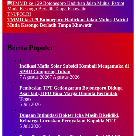
TNI/POLRI
TMMD ke-129 Bojonegoro Hadirkan Jalan Mulus, Patriot
Muda Kesongo Berlatih Tanpa Khawatir
Berita Populer
1
Indikasi Mafia Solar Subsidi Kembali Mengemuka di
SPBU Compreng Tuban
7 Agustus 2026
7 Agustus 2026
2
Pembesian TPT Gedongarum Bojonegoro Diduga
Asal Jadi, DPU Bina Marga Diminta Bertindak
Tegas
5 Juli 2026
3
Dugaan Intimidasi Dokter Icha Masih Diselidiki,
Keluarga Luruskan Pernyataan Kapolda NTT
5 Juli 2026
4