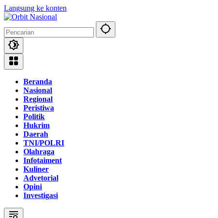
Langsung ke konten
Beranda
Nasional
Regional
Peristiwa
Politik
Hukrim
Daerah
TNI/POLRI
Olahraga
Infotaiment
Kuliner
Advetorial
Opini
Investigasi