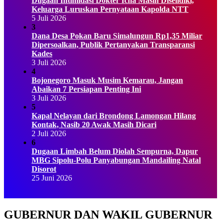
Dugaan Intimidasi Dokter Icha Masih Diselidiki,
Keluarga Luruskan Pernyataan Kapolda NTT
5 Juli 2026
3
Dana Desa Pokan Baru Simalungun Rp1,35 Miliar
Dipersoalkan, Publik Pertanyakan Transparansi
Kades
3 Juli 2026
4
Bojonegoro Masuk Musim Kemarau, Jangan
Abaikan 7 Persiapan Penting Ini
3 Juli 2026
5
Kapal Nelayan dari Brondong Lamongan Hilang
Kontak, Nasib 20 Awak Masih Dicari
2 Juli 2026
6
Dugaan Limbah Belum Diolah Sempurna, Dapur
MBG Sipolu-Polu Panyabungan Mandailing Natal
Disorot
25 Juni 2026
GUBERNUR DAN WAKIL GUBERNUR