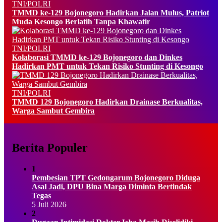
TNI/POLRI
TMMD ke-129 Bojonegoro Hadirkan Jalan Mulus, Patriot
Muda Kesongo Berlatih Tanpa Khawatir
TNI/POLRI
Kolaborasi TMMD ke-129 Bojonegoro dan Dinkes
Hadirkan PMT untuk Tekan Risiko Stunting di Kesongo
TNI/POLRI
TMMD 129 Bojonegoro Hadirkan Drainase Berkualitas,
Warga Sambut Gembira
Berita Populer
1
Pembesian TPT Gedongarum Bojonegoro Diduga
Asal Jadi, DPU Bina Marga Diminta Bertindak
Tegas
5 Juli 2026
2