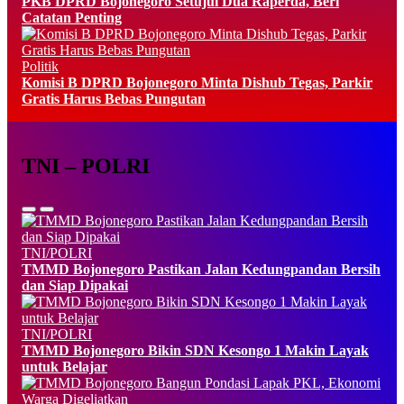
PKB DPRD Bojonegoro Setujui Dua Raperda, Beri
Catatan Penting
Politik
Komisi B DPRD Bojonegoro Minta Dishub Tegas, Parkir
Gratis Harus Bebas Pungutan
TNI – POLRI
TNI/POLRI
TMMD Bojonegoro Pastikan Jalan Kedungpandan Bersih
dan Siap Dipakai
TNI/POLRI
TMMD Bojonegoro Bikin SDN Kesongo 1 Makin Layak
untuk Belajar