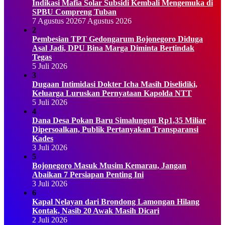
Indikasi Mafia Solar Subsidi Kembali Mengemuka di
SPBU Compreng Tuban
7 Agustus 2026
7 Agustus 2026
2
Pembesian TPT Gedongarum Bojonegoro Diduga
Asal Jadi, DPU Bina Marga Diminta Bertindak
Tegas
5 Juli 2026
3
Dugaan Intimidasi Dokter Icha Masih Diselidiki,
Keluarga Luruskan Pernyataan Kapolda NTT
5 Juli 2026
4
Dana Desa Pokan Baru Simalungun Rp1,35 Miliar
Dipersoalkan, Publik Pertanyakan Transparansi
Kades
3 Juli 2026
5
Bojonegoro Masuk Musim Kemarau, Jangan
Abaikan 7 Persiapan Penting Ini
3 Juli 2026
6
Kapal Nelayan dari Brondong Lamongan Hilang
Kontak, Nasib 20 Awak Masih Dicari
2 Juli 2026