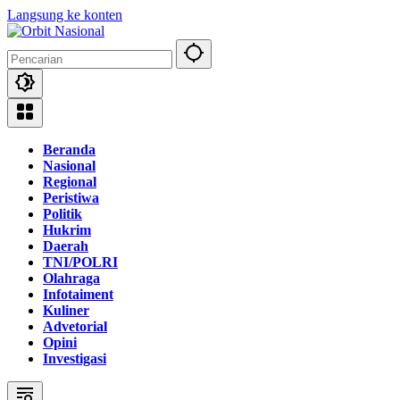
Langsung ke konten
Beranda
Nasional
Regional
Peristiwa
Politik
Hukrim
Daerah
TNI/POLRI
Olahraga
Infotaiment
Kuliner
Advetorial
Opini
Investigasi