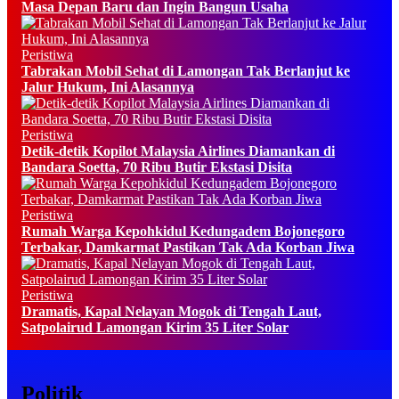
Masa Depan Baru dan Ingin Bangun Usaha
Peristiwa
Tabrakan Mobil Sehat di Lamongan Tak Berlanjut ke
Jalur Hukum, Ini Alasannya
Peristiwa
Detik-detik Kopilot Malaysia Airlines Diamankan di
Bandara Soetta, 70 Ribu Butir Ekstasi Disita
Peristiwa
Rumah Warga Kepohkidul Kedungadem Bojonegoro
Terbakar, Damkarmat Pastikan Tak Ada Korban Jiwa
Peristiwa
Dramatis, Kapal Nelayan Mogok di Tengah Laut,
Satpolairud Lamongan Kirim 35 Liter Solar
Politik