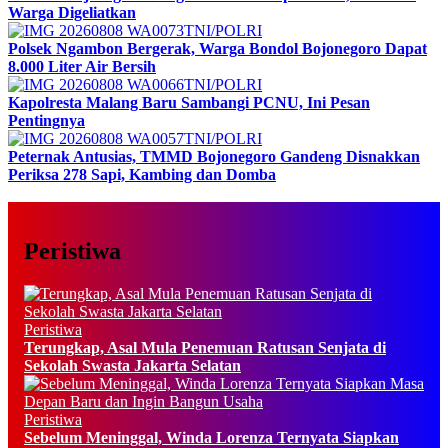
Warga Digeliatkan
TNI/POLRI
Polsek Ngambon Bergerak, Warga Bondol Bojonegoro Dapat
8.000 Liter Air Bersih
TNI/POLRI
Kapolresta Malang Baru Sambangi PCNU, Ini Pesan
Pentingnya
TNI/POLRI
Peternak Antusias, TMMD Bojonegoro Gandeng Disnakkan
Periksa 278 Sapi, Kambing dan Domba
Peristiwa
Peristiwa
Terungkap, Asal Mula Penemuan Ratusan Senjata di
Sekolah Swasta Jakarta Selatan
Peristiwa
Sebelum Meninggal, Winda Lorenza Ternyata Siapkan