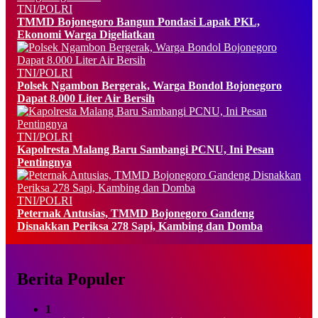
TNI/POLRI
TMMD Bojonegoro Bangun Pondasi Lapak PKL,
Ekonomi Warga Digeliatkan
TNI/POLRI
Polsek Ngambon Bergerak, Warga Bondol Bojonegoro
Dapat 8.000 Liter Air Bersih
TNI/POLRI
Kapolresta Malang Baru Sambangi PCNU, Ini Pesan
Pentingnya
TNI/POLRI
Peternak Antusias, TMMD Bojonegoro Gandeng
Disnakkan Periksa 278 Sapi, Kambing dan Domba
Berita Populer
1