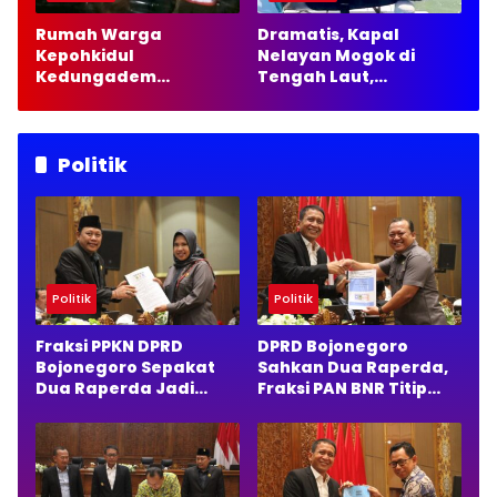
Rumah Warga
Dramatis, Kapal
Kepohkidul
Nelayan Mogok di
Kedungadem
Tengah Laut,
Bojonegoro Terbakar,
Satpolairud Lamongan
Damkarmat Pastikan
Kirim 35 Liter Solar
Tak Ada Korban Jiwa
Politik
Politik
Politik
Fraksi PPKN DPRD
DPRD Bojonegoro
Bojonegoro Sepakat
Sahkan Dua Raperda,
Dua Raperda Jadi
Fraksi PAN BNR Titip
Perda, Ini Alasannya
Pesan Penting