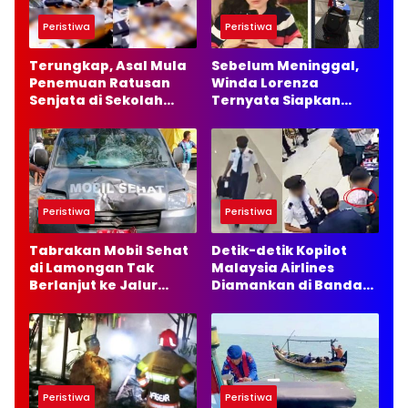
Peristiwa
Peristiwa
Terungkap, Asal Mula
Sebelum Meninggal,
Penemuan Ratusan
Winda Lorenza
Senjata di Sekolah
Ternyata Siapkan
Swasta Jakarta
Masa Depan Baru dan
Selatan
Ingin Bangun Usaha
Peristiwa
Peristiwa
Tabrakan Mobil Sehat
Detik-detik Kopilot
di Lamongan Tak
Malaysia Airlines
Berlanjut ke Jalur
Diamankan di Bandara
Hukum, Ini Alasannya
Soetta, 70 Ribu Butir
Ekstasi Disita
Peristiwa
Peristiwa