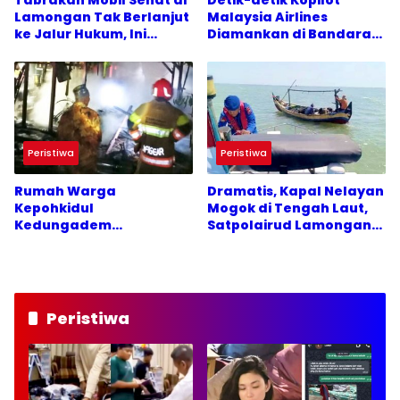
Tabrakan Mobil Sehat di
Detik-detik Kopilot
Lamongan Tak Berlanjut
Malaysia Airlines
ke Jalur Hukum, Ini
Diamankan di Bandara
Alasannya
Soetta, 70 Ribu Butir
Ekstasi Disita
Peristiwa
Peristiwa
Rumah Warga
Dramatis, Kapal Nelayan
Kepohkidul
Mogok di Tengah Laut,
Kedungadem
Satpolairud Lamongan
Bojonegoro Terbakar,
Kirim 35 Liter Solar
Damkarmat Pastikan
Tak Ada Korban Jiwa
Peristiwa