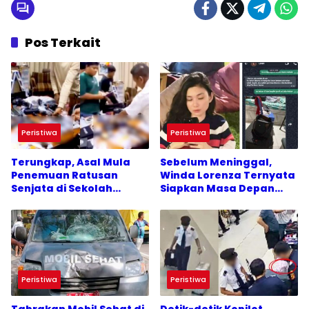
Pos Terkait
Peristiwa
Peristiwa
Terungkap, Asal Mula
Sebelum Meninggal,
Penemuan Ratusan
Winda Lorenza Ternyata
Senjata di Sekolah
Siapkan Masa Depan
Swasta Jakarta Selatan
Baru dan Ingin Bangun
Usaha
Peristiwa
Peristiwa