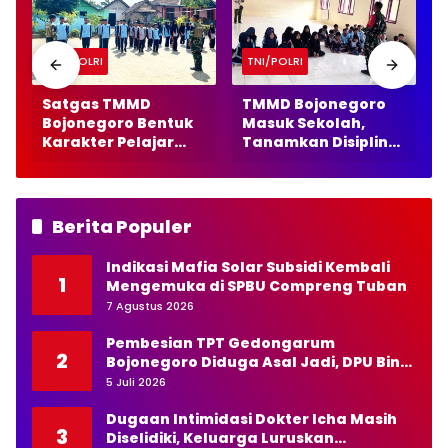
TNI/POLRI
TNI/POLRI
Satgas TMMD
TMMD Bojonegoro
Bojonegoro Bentuk
Masuk Sekolah,
Karakter Pelajar
Tanamkan Disiplin
r
Lewat Latihan PBB
dan Nasionalisme
Berita Populer
Indikasi Mafia Solar Subsidi Kembali
1
Mengemuka di SPBU Compreng Tuban
7 Agustus 2026
Pembesian TPT Gedongarum
2
Bojonegoro Diduga Asal Jadi, DPU Bina
Marga Diminta Bertindak Tegas
5 Juli 2026
Dugaan Intimidasi Dokter Icha Masih
3
Diselidiki, Keluarga Luruskan