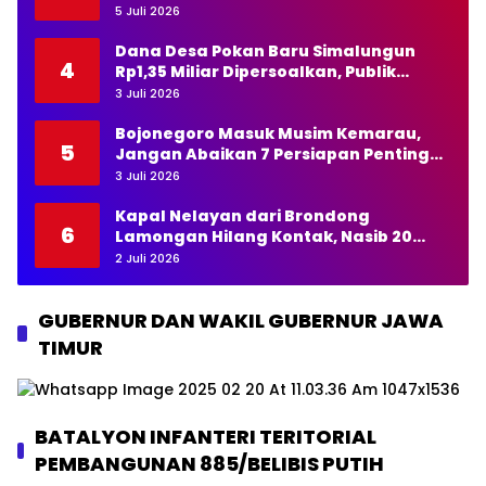
Pernyataan Kapolda NTT
5 Juli 2026
Dana Desa Pokan Baru Simalungun
4
Rp1,35 Miliar Dipersoalkan, Publik
Pertanyakan Transparansi Kades
3 Juli 2026
Bojonegoro Masuk Musim Kemarau,
5
Jangan Abaikan 7 Persiapan Penting
Ini
3 Juli 2026
Kapal Nelayan dari Brondong
6
Lamongan Hilang Kontak, Nasib 20
Awak Masih Dicari
2 Juli 2026
GUBERNUR DAN WAKIL GUBERNUR JAWA
TIMUR
BATALYON INFANTERI TERITORIAL
PEMBANGUNAN 885/BELIBIS PUTIH