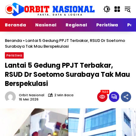
Langsung
ke
konten
Beranda
Nasional
Regional
Peristiwa
Poli
Beranda
»
Lantai 5 Gedung PPJT Terbakar, RSUD Dr Soetomo
Surabaya Tak Mau Berspekulasi
Peristiwa
Lantai 5 Gedung PPJT Terbakar,
RSUD Dr Soetomo Surabaya Tak Mau
Berspekulasi
7633
Orbit Nasional
2 Min Baca
16 Mei 2026