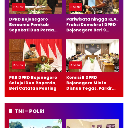
Politik
Politik
DPRD Bojonegoro
Pariwisata hingga KLA,
Bersama Pemkab
Fraksi Demokrat DPRD
Sepakati Dua Perda
Bojonegoro Beri 9
Baru, Fokus Anak dan
Catatan Penting
Pariwisata
Politik
Politik
PKB DPRD Bojonegoro
Komisi B DPRD
Setujui Dua Raperda,
Bojonegoro Minta
Beri Catatan Penting
Dishub Tegas, Parkir
Gratis Harus Bebas
Pungutan
TNI – POLRI