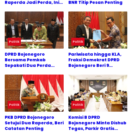
Raperda Jadi Perda, Ini
BNR Titip Pesan Penting
Alasannya
Politik
Politik
DPRD Bojonegoro
Pariwisata hingga KLA,
Bersama Pemkab
Fraksi Demokrat DPRD
Sepakati Dua Perda
Bojonegoro Beri 9
Baru, Fokus Anak dan
Catatan Penting
Pariwisata
Politik
Politik
PKB DPRD Bojonegoro
Komisi B DPRD
Setujui Dua Raperda, Beri
Bojonegoro Minta Dishub
Catatan Penting
Tegas, Parkir Gratis