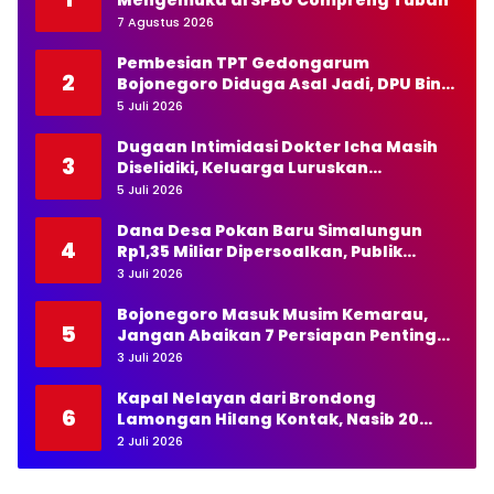
7 Agustus 2026
Pembesian TPT Gedongarum
2
Bojonegoro Diduga Asal Jadi, DPU Bina
Marga Diminta Bertindak Tegas
5 Juli 2026
Dugaan Intimidasi Dokter Icha Masih
3
Diselidiki, Keluarga Luruskan
Pernyataan Kapolda NTT
5 Juli 2026
Dana Desa Pokan Baru Simalungun
4
Rp1,35 Miliar Dipersoalkan, Publik
Pertanyakan Transparansi Kades
3 Juli 2026
Bojonegoro Masuk Musim Kemarau,
5
Jangan Abaikan 7 Persiapan Penting
Ini
3 Juli 2026
Kapal Nelayan dari Brondong
6
Lamongan Hilang Kontak, Nasib 20
Awak Masih Dicari
2 Juli 2026