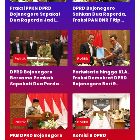
Fraksi PPKN DPRD
DPRD Bojonegoro
Bojonegoro Sepakat
Sahkan Dua Raperda,
Dua Raperda Jadi
Fraksi PAN BNR Titip
Perda, Ini Alasannya
Pesan Penting
Politik
Politik
DPRD Bojonegoro
Pariwisata hingga KLA,
Bersama Pemkab
Fraksi Demokrat DPRD
Sepakati Dua Perda
Bojonegoro Beri 9
Baru, Fokus Anak dan
Catatan Penting
Pariwisata
Politik
Politik
PKB DPRD Bojonegoro
Komisi B DPRD