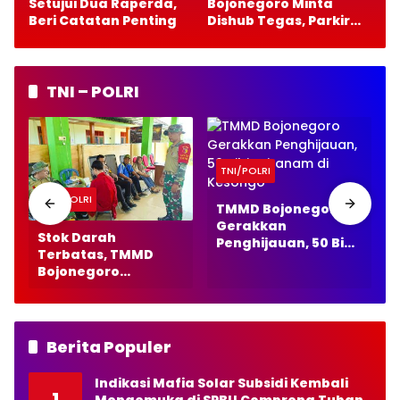
Setujui Dua Raperda,
Bojonegoro Minta
Beri Catatan Penting
Dishub Tegas, Parkir
Gratis Harus Bebas
Pungutan
TNI – POLRI
TNI/POLRI
TNI/POLRI
TMMD Bojonegoro
Gerakkan
Stok Darah
Penghijauan, 50 Bibit
Terbatas, TMMD
Ditanam di Kesongo
Bojonegoro
Bergerak Bersama
PMI
Berita Populer
Indikasi Mafia Solar Subsidi Kembali
1
Mengemuka di SPBU Compreng Tuban