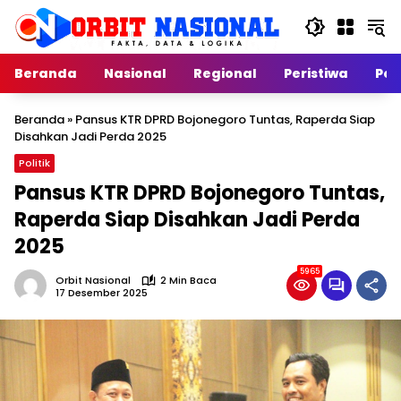
Langsung
ke
konten
Beranda
Nasional
Regional
Peristiwa
Poli
Beranda
»
Pansus KTR DPRD Bojonegoro Tuntas, Raperda Siap
Disahkan Jadi Perda 2025
Politik
Pansus KTR DPRD Bojonegoro Tuntas,
Raperda Siap Disahkan Jadi Perda
2025
5965
Orbit Nasional
2 Min Baca
17 Desember 2025