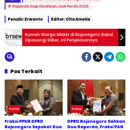
Raperda Siap Disahkan Jadi Perda 2025
Penulis: Erwanto
Editor: Cita Amelia
Rumah Warga Miskin di Bojonegoro Bakal
Dipasangi Stiker, Ini Penjelasannya
Pos Terkait
Politik
Politik
Fraksi PPKN DPRD
DPRD Bojonegoro Sahkan
Bojonegoro Sepakat Dua
Dua Raperda, Fraksi PAN