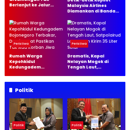
Detik-detik Kopilot
Berlanjut ke Jalur
Malaysia Airlines
Hukum, Ini Alasannya
Diamankan di Bandara
Soetta, 70 Ribu Butir
Ekstasi Disita
Peristiwa
Peristiwa
Rumah Warga
Dramatis, Kapal
Kepohkidul
Nelayan Mogok di
Kedungadem
Tengah Laut,
Bojonegoro Terbakar,
Satpolairud Lamongan
Damkarmat Pastikan
Kirim 35 Liter Solar
Tak Ada Korban Jiwa
Politik
Politik
Politik