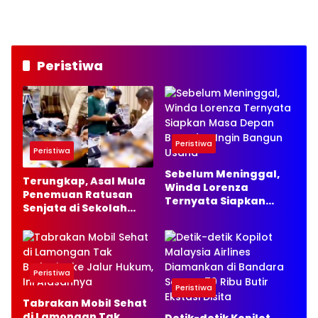
Harus Bebas Pungutan
Peristiwa
Peristiwa
Peristiwa
Sebelum Meninggal,
Terungkap, Asal Mula
Winda Lorenza
Penemuan Ratusan
Ternyata Siapkan
Senjata di Sekolah
Masa Depan Baru dan
Swasta Jakarta
Ingin Bangun Usaha
Selatan
Peristiwa
Peristiwa
Tabrakan Mobil Sehat
di Lamongan Tak