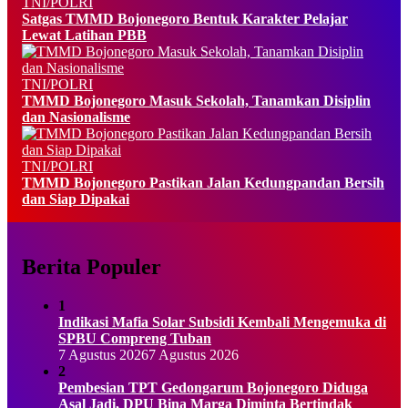
TNI/POLRI
Satgas TMMD Bojonegoro Bentuk Karakter Pelajar
Lewat Latihan PBB
TNI/POLRI
TMMD Bojonegoro Masuk Sekolah, Tanamkan Disiplin
dan Nasionalisme
TNI/POLRI
TMMD Bojonegoro Pastikan Jalan Kedungpandan Bersih
dan Siap Dipakai
Berita Populer
1
Indikasi Mafia Solar Subsidi Kembali Mengemuka di
SPBU Compreng Tuban
7 Agustus 2026
7 Agustus 2026
2
Pembesian TPT Gedongarum Bojonegoro Diduga
Asal Jadi, DPU Bina Marga Diminta Bertindak