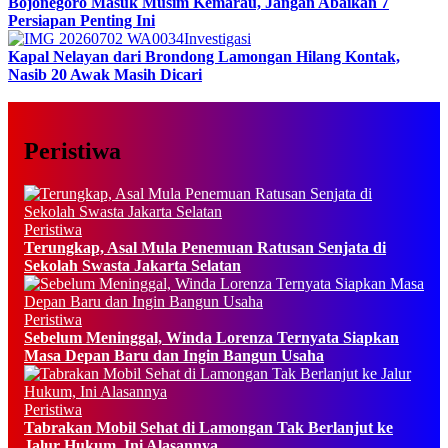
Bojonegoro Masuk Musim Kemarau, Jangan Abaikan 7
Persiapan Penting Ini
Investigasi
Kapal Nelayan dari Brondong Lamongan Hilang Kontak,
Nasib 20 Awak Masih Dicari
Peristiwa
Peristiwa
Terungkap, Asal Mula Penemuan Ratusan Senjata di
Sekolah Swasta Jakarta Selatan
Peristiwa
Sebelum Meninggal, Winda Lorenza Ternyata Siapkan
Masa Depan Baru dan Ingin Bangun Usaha
Peristiwa
Tabrakan Mobil Sehat di Lamongan Tak Berlanjut ke
Jalur Hukum, Ini Alasannya