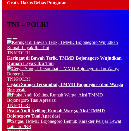
Gratis Harus Bebas Pungutan
TNI – POLRI
TNI/POLRI
Keringat di Bawah Terik, TMMD Bojonegoro Wujudkan
Rumah Layak Ibu Tini
TNI/POLRI
Cegah Sungai Tersumbat, TMMD Bojonegoro dan Warga
Bergerak
TNI/POLRI
Praka Andi Keliling Rumah Warga, Aksi TMMD
Bojonegoro Tuai Apresiasi