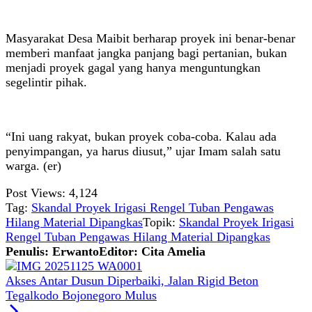
Masyarakat Desa Maibit berharap proyek ini benar-benar
memberi manfaat jangka panjang bagi pertanian, bukan
menjadi proyek gagal yang hanya menguntungkan
segelintir pihak.
“Ini uang rakyat, bukan proyek coba-coba. Kalau ada
penyimpangan, ya harus diusut,” ujar Imam salah satu
warga. (er)
Post Views:
4,124
Tag:
Skandal Proyek Irigasi Rengel Tuban Pengawas
Hilang Material Dipangkas
Topik:
Skandal Proyek Irigasi
Rengel Tuban Pengawas Hilang Material Dipangkas
Penulis: Erwanto
Editor: Cita Amelia
Akses Antar Dusun Diperbaiki, Jalan Rigid Beton
Tegalkodo Bojonegoro Mulus