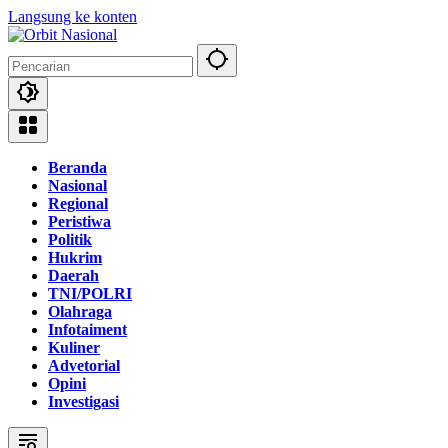
Langsung ke konten
Beranda
Nasional
Regional
Peristiwa
Politik
Hukrim
Daerah
TNI/POLRI
Olahraga
Infotaiment
Kuliner
Advetorial
Opini
Investigasi