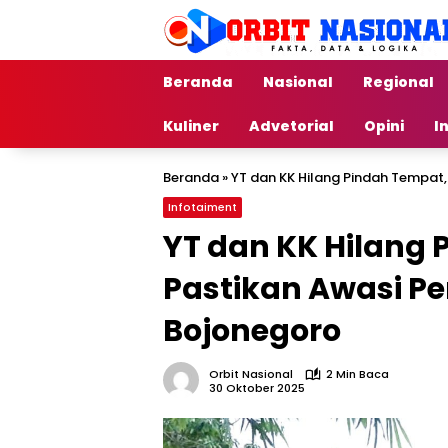
Langsung
ke
konten
Beranda
Nasional
Regional
Kuliner
Advetorial
Opini
I
Beranda
»
YT dan KK Hilang Pindah Tempat,
Infotaiment
YT dan KK Hilang 
Pastikan Awasi Pe
Bojonegoro
Orbit Nasional
2 Min Baca
30 Oktober 2025