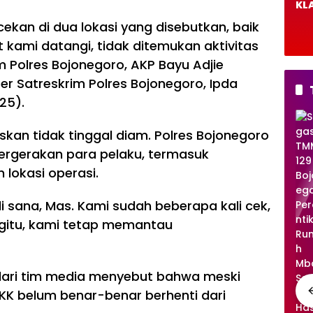
KLA
De
kan di dua lokasi yang disebutkan, baik
DP
t kami datangi, tidak ditemukan aktivitas
Bo
o B
 Polres Bojonegoro, AKP Bayu Adjie
Ca
er Satreskrim Polres Bojonegoro, Ipda
Pe
25).
TNI/POLRI
kan tidak tinggal diam. Polres Bojonegoro
TM
ergerakan para pelaku, termasuk
MD
129
lokasi operasi.
Boj
on
i sana, Mas. Kami sudah beberapa kali cek,
eg
gitu, kami tetap memantau
or
o
Tu
nt
a dari tim media menyebut bahwa meski
as
ka
 KK belum benar-benar berhenti dari
n