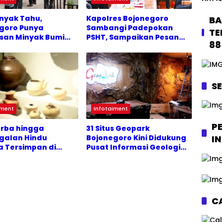
nyak Tahu,
Kapolres Bojonegoro
BA
goro Punya
Sambangi Padepokan
TE
san Minyak Bumi
PSHT, Sampaikan Pesan
88
Jogo Bojonegoro
S
iment
Infotaiment
P
Purba hingga
31 Situs Geopark
galan Hindu
Bojonegoro Kini Didukung
I
 Tersimpan di
Pusat Informasi Geologi
 Rajekwesi
Modern
goro
CA