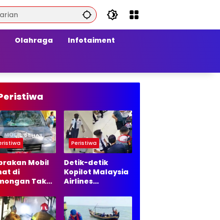
Olahraga
Infotaiment
Peristiwa
eristiwa
Peristiwa
brakan Mobil
Detik-detik
at di
Kopilot Malaysia
mongan Tak
Airlines
lanjut ke
Diamankan di
ur Hukum, Ini
Bandara Soetta,
asannya
70 Ribu Butir
Ekstasi Disita