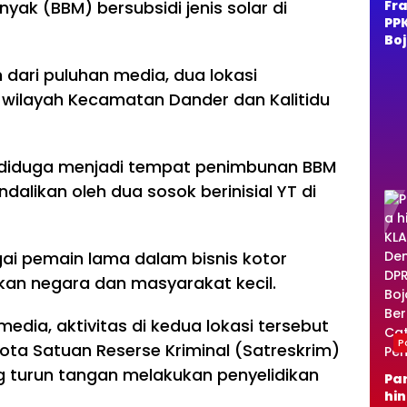
yak (BBM) bersubsidi jenis solar di
Fra
PP
Bo
o 
dari puluhan media, dua lokasi
Du
Ra
i wilayah Kecamatan Dander dan Kalitidu
Ja
Per
Al
diduga menjadi tempat penimbunan BBM
dalikan oleh dua sosok berinisial YT di
ai pemain lama dalam bisnis kotor
an negara dan masyarakat kecil.
edia, aktivitas di kedua lokasi tersebut
Po
ota Satuan Reserse Kriminal (Satreskrim)
g turun tangan melakukan penyelidikan
Pa
hi