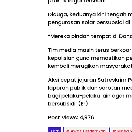
praktik ilegal tersebut.
Diduga, keduanya kini tengah m
TNI/POLRI
TNI/POLRI
pengurasan solar bersubsidi di
Ke
se
TM
“Mereka pindah tempat di Dande
ha
MD
TNI/POLRI
ta
ke
n
129
Tim media masih terus berkoor
TM
Pr
Boj
MD
kepolisian guna memastikan per
aju
on
ke
rit
eg
kembali merugikan masyarakat
129
Ja
or
Boj
di
o
on
Aksi cepat jajaran Satreskrim 
Pri
Ta
eg
ori
laporan publik dan sorotan me
k
or
tas
Ab
o
bagi pelaku-pelaku lain agar 
,
aik
Pe
bersubsidi. (Er)
TM
an
dul
MD
De
i
129
tai
Post Views:
4,976
Ke
Boj
l,
ma
on
Ba
ra
Tag:
Awasi Pergerakan
Mafia S
eg