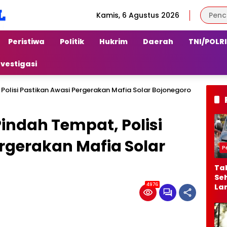
Kamis, 6 Agustus 2026
Peristiwa
Politik
Hukrim
Daerah
TNI/POLRI
nvestigasi
 Polisi Pastikan Awasi Pergerakan Mafia Solar Bojonegoro
Pindah Tempat, Polisi
rgerakan Mafia Solar
P
Ta
Seh
4976
La
Ber
Jal
Al