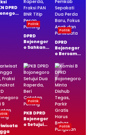
ksi
KN DPRD
jonegor
Sepakat
Politik
a
perda
Politik
DPRD
di
Bojonegor
da, Ini
DPRD
o Sahkan
asannya
Bojonegor
Dua
o Bersama
Raperda,
Pemkab
Fraksi PAN
Sepakati
BNR Titip
Dua Perda
Pesan
Baru,
Penting
Fokus
Anak dan
Pariwisata
Politik
PKB DPRD
litik
Bojonegor
o Setujui
riwisata
Politik
Dua
ngga