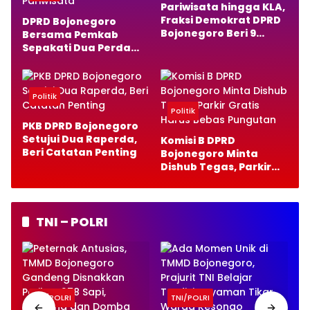
Pariwisata hingga KLA,
Fraksi Demokrat DPRD
DPRD Bojonegoro
Bojonegoro Beri 9
Bersama Pemkab
Catatan Penting
Sepakati Dua Perda
Baru, Fokus Anak dan
Pariwisata
Politik
Politik
PKB DPRD Bojonegoro
Setujui Dua Raperda,
Komisi B DPRD
Beri Catatan Penting
Bojonegoro Minta
Dishub Tegas, Parkir
Gratis Harus Bebas
Pungutan
TNI – POLRI
TNI/POLRI
TNI/POLRI