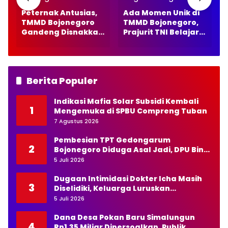
Peternak Antusias,
Ada Momen Unik di
TMMD Bojonegoro
TMMD Bojonegoro,
Gandeng Disnakkan
Prajurit TNI Belajar
t
Periksa 278 Sapi,
Tradisi Anyaman
o
Kambing dan
Tikar Warga
Domba
Kesongo
Berita Populer
Indikasi Mafia Solar Subsidi Kembali
1
Mengemuka di SPBU Compreng Tuban
7 Agustus 2026
Pembesian TPT Gedongarum
2
Bojonegoro Diduga Asal Jadi, DPU Bina
Marga Diminta Bertindak Tegas
5 Juli 2026
Dugaan Intimidasi Dokter Icha Masih
3
Diselidiki, Keluarga Luruskan
Pernyataan Kapolda NTT
5 Juli 2026
Dana Desa Pokan Baru Simalungun
4
Rp1,35 Miliar Dipersoalkan, Publik