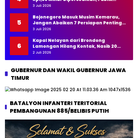
Pertanyakan Transparansi Kades
3 Juli 2026
Bojonegoro Masuk Musim Kemarau,
5
Jangan Abaikan 7 Persiapan Penting
Ini
3 Juli 2026
Kapal Nelayan dari Brondong
6
Lamongan Hilang Kontak, Nasib 20
Awak Masih Dicari
2 Juli 2026
GUBERNUR DAN WAKIL GUBERNUR JAWA
TIMUR
BATALYON INFANTERI TERITORIAL
PEMBANGUNAN 885/BELIBIS PUTIH