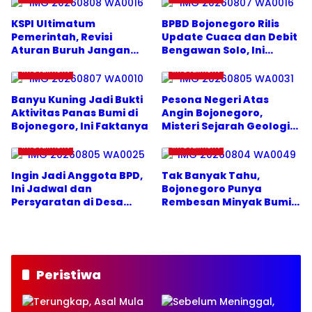
KSPI Ultimatum
BPBD Bojonegoro Rilis
Pemerintah, Revisi
Update Cuaca dan Debit
Aturan Buruh Jangan
Bengawan Solo, Ini
Ditunda
Hasilnya
Infotaiment
Infotaiment
Banyu Kuning Jadi Bukti
Pesona Negeri Atas
Aktivitas Panas Bumi di
Angin Bojonegoro,
Bojonegoro, Ini Faktanya
Misteri Sejarah Geologi
Purba
Infotaiment
Infotaiment
Ingin Jadi Anggota BPD,
Tak Banyak Tahu,
Ini Jadwal dan
Bojonegoro Punya
Persyaratan di Desa
Rembesan Minyak Bumi
Jubellor Sugio
Alami
Lamongan
Peristiwa