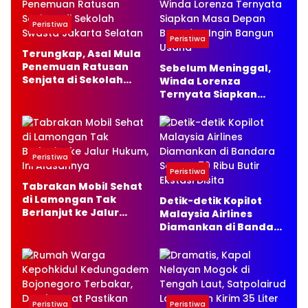
Peristiwa
Peristiwa
Terungkap, Asal Mula
Penemuan Ratusan
Sebelum Meninggal,
Senjata di Sekolah
Winda Lorenza
Swasta Jakarta
Ternyata Siapkan
Selatan
Masa Depan Baru dan
Ingin Bangun Usaha
Peristiwa
Peristiwa
Tabrakan Mobil Sehat
di Lamongan Tak
Detik-detik Kopilot
Berlanjut ke Jalur
Malaysia Airlines
Hukum, Ini Alasannya
Diamankan di Bandara
Soetta, 70 Ribu Butir
Ekstasi Disita
Peristiwa
Peristiwa