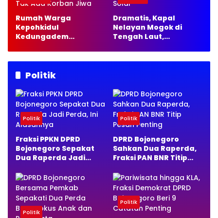
Rumah Warga
Dramatis, Kapal
Kepohkidul
Nelayan Mogok di
Kedungadem
Tengah Laut,
Bojonegoro Terbakar,
Satpolairud Lamongan
Damkarmat Pastikan
Kirim 35 Liter Solar
Tak Ada Korban Jiwa
Politik
Politik
Politik
Fraksi PPKN DPRD
DPRD Bojonegoro
Bojonegoro Sepakat
Sahkan Dua Raperda,
Dua Raperda Jadi
Fraksi PAN BNR Titip
Perda, Ini Alasannya
Pesan Penting
Politik
Politik