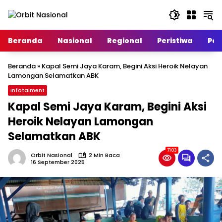
Langsung
ke
konten
Beranda
Nasional
Regional
Peristiwa
Poli
Beranda
»
Kapal Semi Jaya Karam, Begini Aksi Heroik Nelayan
Lamongan Selamatkan ABK
Infotaiment
Kapal Semi Jaya Karam, Begini Aksi
Heroik Nelayan Lamongan
Selamatkan ABK
7103
Orbit Nasional
2 Min Baca
16 September 2025